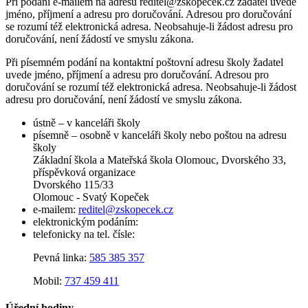
Při podání e-mailem na adresu reditel@zskopecek.cz žadatel uvede
jméno, příjmení a adresu pro doručování. Adresou pro doručování
se rozumí též elektronická adresa. Neobsahuje-li žádost adresu pro
doručování, není žádostí ve smyslu zákona.
Při písemném podání na kontaktní poštovní adresu školy žadatel
uvede jméno, příjmení a adresu pro doručování. Adresou pro
doručování se rozumí též elektronická adresa. Neobsahuje-li žádost
adresu pro doručování, není žádostí ve smyslu zákona.
ústně – v kanceláři školy
písemně – osobně v kanceláři školy nebo poštou na adresu
školy
Základní škola a Mateřská škola Olomouc, Dvorského 33,
příspěvková organizace
Dvorského 115/33
Olomouc - Svatý Kopeček
e-mailem:
reditel@zskopecek.cz
elektronickým podáním:
telefonicky na tel. čísle:
Pevná linka:
585 385 357
Mobil:
737 459 411
Úřední hodiny