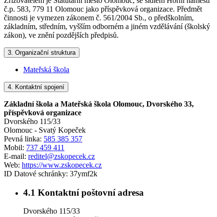
Zřizovatelem je Statutární město Olomouc, se sídlem Horní náměstí
č.p. 583, 779 11 Olomouc jako příspěvková organizace. Předmět
činnosti je vymezen zákonem č. 561/2004 Sb., o předškolním,
základním, středním, vyšším odborném a jiném vzdělávání (školský
zákon), ve znění pozdějších předpisů.
3.
Organizační struktura
Mateřská škola
4.
Kontaktní spojení
Základní škola a Mateřská škola Olomouc, Dvorského 33,
příspěvková organizace
Dvorského 115/33
Olomouc - Svatý Kopeček
Pevná linka:
585 385 357
Mobil:
737 459 411
E-mail:
reditel@zskopecek.cz
Web:
https://www.zskopecek.cz
ID Datové schránky:
37ymf2k
4.1
Kontaktní poštovní adresa
Dvorského 115/33