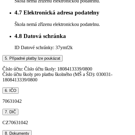
Škola nemá zřízenu elektronickou podatelnu.
4.7
Elektronická adresa podatelny
Škola nemá zřízenu elektronickou podatelnu.
4.8
Datová schránka
ID Datové schránky:
37ymf2k
5.
Případné platby lze poukázat
Číslo účtu:
Číslo účtu školy: 1808413339/0800
Číslo účtu školy pro platbu školného (MŠ a ŠD): 030031-
1808413339/0800
6.
IČO
70631042
7.
DIČ
CZ70631042
8.
Dokumenty