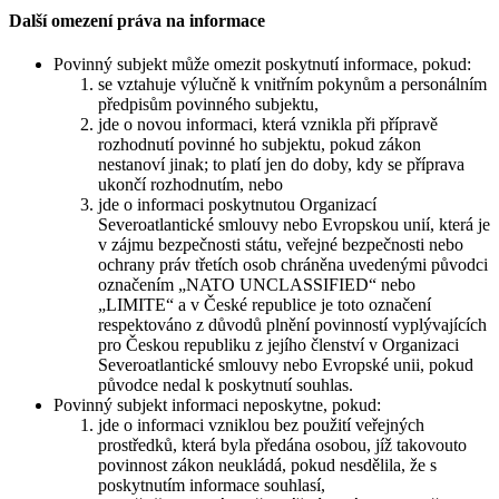
Další omezení práva na informace
Povinný subjekt může omezit poskytnutí informace, pokud:
se vztahuje výlučně k vnitřním pokynům a personálním
předpisům povinného subjektu,
jde o novou informaci, která vznikla při přípravě
rozhodnutí povinné ho subjektu, pokud zákon
nestanoví jinak; to platí jen do doby, kdy se příprava
ukončí rozhodnutím, nebo
jde o informaci poskytnutou Organizací
Severoatlantické smlouvy nebo Evropskou unií, která je
v zájmu bezpečnosti státu, veřejné bezpečnosti nebo
ochrany práv třetích osob chráněna uvedenými původci
označením „NATO UNCLASSIFIED“ nebo
„LIMITE“ a v České republice je toto označení
respektováno z důvodů plnění povinností vyplývajících
pro Českou republiku z jejího členství v Organizaci
Severoatlantické smlouvy nebo Evropské unii, pokud
původce nedal k poskytnutí souhlas.
Povinný subjekt informaci neposkytne, pokud:
jde o informaci vzniklou bez použití veřejných
prostředků, která byla předána osobou, jíž takovouto
povinnost zákon neukládá, pokud nesdělila, že s
poskytnutím informace souhlasí,