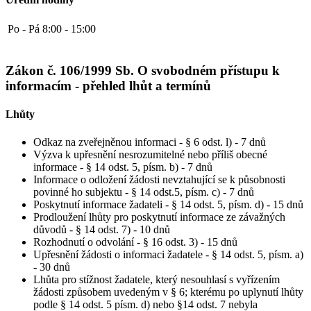
Po - Pá
8:00 - 15:00
Zákon č. 106/1999 Sb. O svobodném přístupu k
informacím - přehled lhůt a termínů
Lhůty
Odkaz na zveřejněnou informaci - § 6 odst. l) - 7 dnů
Výzva k upřesnění nesrozumitelné nebo příliš obecné
informace - § 14 odst. 5, písm. b) - 7 dnů
Informace o odložení žádosti nevztahující se k působnosti
povinné ho subjektu - § 14 odst.5, písm. c) - 7 dnů
Poskytnutí informace žadateli - § 14 odst. 5, písm. d) - 15 dnů
Prodloužení lhůty pro poskytnutí informace ze závažných
důvodů - § 14 odst. 7) - 10 dnů
Rozhodnutí o odvolání - § 16 odst. 3) - 15 dnů
Upřesnění žádosti o informaci žadatele - § 14 odst. 5, písm. a)
- 30 dnů
Lhůta pro stížnost žadatele, který nesouhlasí s vyřízením
žádosti způsobem uvedeným v § 6; kterému po uplynutí lhůty
podle § 14 odst. 5 písm. d) nebo §14 odst. 7 nebyla