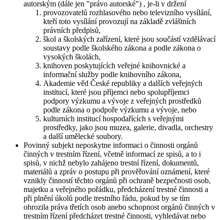
autorským (dále jen "právo autorské") , je-li v držení
provozovatelů rozhlasového nebo televizního vysílání,
kteří toto vysílání provozují na základě zvláštních
právních předpisů,
škol a školských zařízení, které jsou součástí vzdělávací
soustavy podle školského zákona a podle zákona o
vysokých školách,
knihoven poskytujících veřejné knihovnické a
informační služby podle knihovního zákona,
Akademie věd České republiky a dalších veřejných
institucí, které jsou příjemci nebo spolupříjemci
podpory výzkumu a vývoje z veřejných prostředků
podle zákona o podpoře výzkumu a vývoje, nebo
kulturních institucí hospodařících s veřejnými
prostředky, jako jsou muzea, galerie, divadla, orchestry
a další umělecké soubory.
Povinný subjekt neposkytne informaci o činnosti orgánů
činných v trestním řízení, včetně informací ze spisů, a to i
spisů, v nichž nebylo zahájeno trestní řízení, dokumentů,
materiálů a zpráv o postupu při prověřování oznámení, které
vznikly činností těchto orgánů při ochraně bezpečnosti osob,
majetku a veřejného pořádku, předcházení trestné činnosti a
při plnění úkolů podle trestního řádu, pokud by se tím
ohrozila práva třetích osob anebo schopnost orgánů činných v
trestním řízení předcházet trestné činnosti, vyhledávat nebo