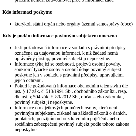
Kdo informaci poskytne
kterýkoli státní orgán nebo orgány územní samosprávy (obce)
Kdy je podání informace povinným subjektem omezeno
Je-li požadovaná informace v souladu s právními předpisy
označena za utajovanou informaci, k níž žadatel nemá
oprávněný přístup, povinný subjekt ji neposkytne.
Informace týkající se osobnosti, projevů osobní povahy,
soukromí fyzické osoby a osobní údaje povinný subjekt
poskytne jen v souladu s právními předpisy, upravujícími
jejich ochranu.
Pokud je požadovaná informace obchodním tajemstvím dle
ust. § 17 zák. č. 513/1991 Sb., obchodního zákoníku, resp.
dle ust. § 504 zák. č. 89/2012 Sb., občanského zákoníku,
povinný subjekt ji neposkytne.
Informace o majetkových poměrech osoby, která není
povinným subjektem, získané na základě zákonů o daních,
poplatcích, penzijním nebo zdravotním pojištění anebo
sociálním zabezpečení povinný subjekt podle tohoto zákona
neposkytne.