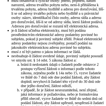
musí obsahovat u fyzické osoby: jméno, příjmení, datum
narození, adresu trvalého pobytu nebo, není-li přihlášena k
trvalému pobytu, adresu bydliště a adresu pro doručování, liší-
li se od adresy trvalého pobytu nebo bydliště a u právnické
osoby: název, identifikační číslo osoby, adresu sídla a adresu
pro doručování, liší-li se od adresy sídla, která žádost podává.
Adresou pro doručování se rozumí též elektronická adresa.
je-li žádost učiněna elektronicky, musí být podána
prostřednictvím elektronické adresy podatelny povinné ho
subjektu, pokud ji povinný subjekt zřídil. Pokud elektronické
adresy podatelny nejsou zveřejněny, postačí podání na
jakoukoliv elektronickou adresu povinné ho subjektu.
musí z ní být patrno o jakou informaci se žádá.
neobsahuje-li žádost uvedené údaje, povinný subjekt posoudí
ve smyslu ust. § 14 odst. 5 zákona žádost a:
brání-li nedostatek údajů o žadateli podle odstavce 2
postupu vyřízení žádosti o informaci podle tohoto
zákona, zejména podle § 14a nebo 15, vyzve žadatele
ve lhůtě do 7 dnů ode dne podání žádosti, aby žádost
doplnil; nevyhoví-li žadatel této výzvě do 30 dnů ode
dne jejího doručení, žádost odloží,
v případě, že je žádost nesrozumitelná, není zřejmé,
jaká informace je požadována, nebo je formulována
příliš obecně, vyzve žadatele ve lhůtě do sedmi dnů od
podání žádosti, aby žádost upřesnil, neupřesní-li žadatel