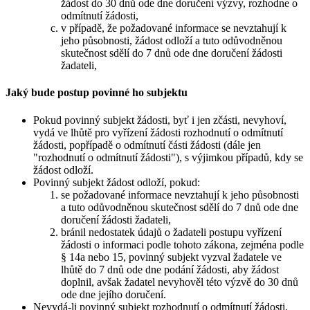
žádost do 30 dnů ode dne doručení výzvy, rozhodne o
odmítnutí žádosti,
v případě, že požadované informace se nevztahují k
jeho působnosti, žádost odloží a tuto odůvodněnou
skutečnost sdělí do 7 dnů ode dne doručení žádosti
žadateli,
Jaký bude postup povinné ho subjektu
Pokud povinný subjekt žádosti, byť i jen zčásti, nevyhoví,
vydá ve lhůtě pro vyřízení žádosti rozhodnutí o odmítnutí
žádosti, popřípadě o odmítnutí části žádosti (dále jen
"rozhodnutí o odmítnutí žádosti"), s výjimkou případů, kdy se
žádost odloží.
Povinný subjekt žádost odloží, pokud:
se požadované informace nevztahují k jeho působnosti
a tuto odůvodněnou skutečnost sdělí do 7 dnů ode dne
doručení žádosti žadateli,
bránil nedostatek údajů o žadateli postupu vyřízení
žádosti o informaci podle tohoto zákona, zejména podle
§ 14a nebo 15, povinný subjekt vyzval žadatele ve
lhůtě do 7 dnů ode dne podání žádosti, aby žádost
doplnil, avšak žadatel nevyhověl této výzvě do 30 dnů
ode dne jejího doručení.
Nevydá-li povinný subjekt rozhodnutí o odmítnutí žádosti,