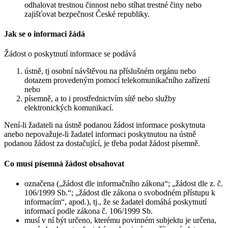
odhalovat trestnou činnost nebo stíhat trestné činy nebo
zajišťovat bezpečnost České republiky.
Jak se o informaci žádá
Žádost o poskytnutí informace se podává
ústně, tj osobní návštěvou na příslušném orgánu nebo
dotazem provedeným pomocí telekomunikačního zařízení
nebo
písemně, a to i prostřednictvím sítě nebo služby
elektronických komunikací.
Není-li žadateli na ústně podanou žádost informace poskytnuta
anebo nepovažuje-li žadatel informaci poskytnutou na ústně
podanou žádost za dostačující, je třeba podat žádost písemně.
Co musí písemná žádost obsahovat
označena („žádost dle informačního zákona“; „žádost dle z. č.
106/1999 Sb.“; „žádost dle zákona o svobodném přístupu k
informacím“, apod.), tj., že se žadatel domáhá poskytnutí
informací podle zákona č. 106/1999 Sb.
musí v ní být určeno, kterému povinném subjektu je určena,