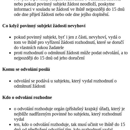
nebo pokud povinný subjekt žádost neodloží, poskytne
informaci v souladu se žádostí ve lhůtě nejpozději do 15 dnů
ode dne přijetí žádosti nebo ode dne jejího doplnění.
Co když povinný subjekt žádosti nevyhoví
pokud povinný subjekt, byť i jen z části, nevyhoví, vydá o
tom ve lhůtě pro vyřízení žádosti rozhodnutí, které se doručí
do vlastních rukou žadatele
proti rozhodnutí o odmítnutí žádosti může podat odvolání, a to
nejpozději do 15 dnů od jeho doručení
Komu se odvolání posílá
odvolání se podává u subjektu, který vydal rozhodnutí o
odmítnutí žádosti
Kdo o odvolání rozhodne
o odvolání rozhoduje orgán (příslušný krajský úřad), který je
nejblíže nadřízeným povinné ho subjektu, který rozhodnutí
vydal
ten, kdo o odvolání rozhoduje, tak musí učinit ve lhůtě do 15
dnů od předložení odvolání tím, kdo rozhodnutí vydal