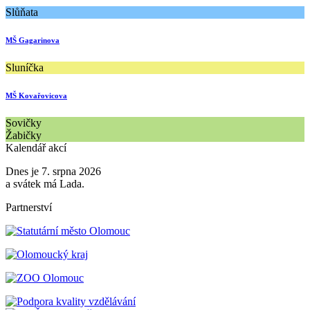
Slůňata
MŠ Gagarinova
Sluníčka
MŠ Kovařovicova
Sovičky
Žabičky
Kalendář akcí
Dnes je 7. srpna 2026
a svátek má Lada.
Partnerství