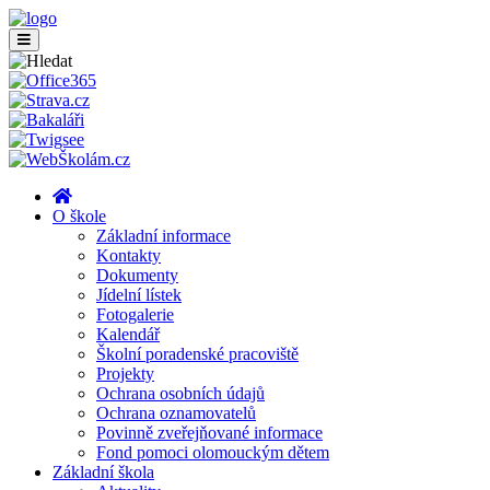
O škole
Základní informace
Kontakty
Dokumenty
Jídelní lístek
Fotogalerie
Kalendář
Školní poradenské pracoviště
Projekty
Ochrana osobních údajů
Ochrana oznamovatelů
Povinně zveřejňované informace
Fond pomoci olomouckým dětem
Základní škola