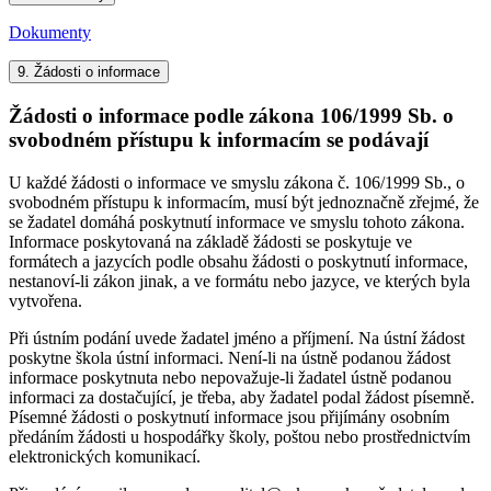
Dokumenty
9.
Žádosti o informace
Žádosti o informace podle zákona 106/1999 Sb. o
svobodném přístupu k informacím se podávají
U každé žádosti o informace ve smyslu zákona č. 106/1999 Sb., o
svobodném přístupu k informacím, musí být jednoznačně zřejmé, že
se žadatel domáhá poskytnutí informace ve smyslu tohoto zákona.
Informace poskytovaná na základě žádosti se poskytuje ve
formátech a jazycích podle obsahu žádosti o poskytnutí informace,
nestanoví-li zákon jinak, a ve formátu nebo jazyce, ve kterých byla
vytvořena.
Při ústním podání uvede žadatel jméno a příjmení. Na ústní žádost
poskytne škola ústní informaci. Není-li na ústně podanou žádost
informace poskytnuta nebo nepovažuje-li žadatel ústně podanou
informaci za dostačující, je třeba, aby žadatel podal žádost písemně.
Písemné žádosti o poskytnutí informace jsou přijímány osobním
předáním žádosti u hospodářky školy, poštou nebo prostřednictvím
elektronických komunikací.