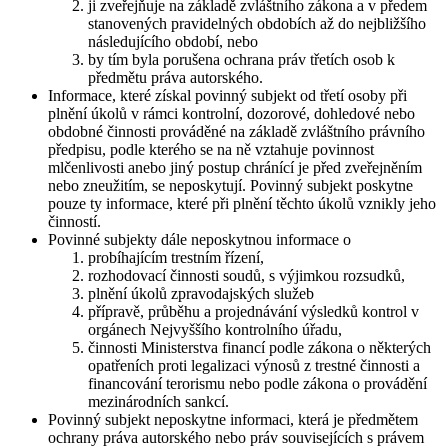
ji zveřejňuje na základě zvláštního zákona a v předem
stanovených pravidelných obdobích až do nejbližšího
následujícího období, nebo
by tím byla porušena ochrana práv třetích osob k
předmětu práva autorského.
Informace, které získal povinný subjekt od třetí osoby při
plnění úkolů v rámci kontrolní, dozorové, dohledové nebo
obdobné činnosti prováděné na základě zvláštního právního
předpisu, podle kterého se na ně vztahuje povinnost
mlčenlivosti anebo jiný postup chránící je před zveřejněním
nebo zneužitím, se neposkytují. Povinný subjekt poskytne
pouze ty informace, které při plnění těchto úkolů vznikly jeho
činností.
Povinné subjekty dále neposkytnou informace o
probíhajícím trestním řízení,
rozhodovací činnosti soudů, s výjimkou rozsudků,
plnění úkolů zpravodajských služeb
přípravě, průběhu a projednávání výsledků kontrol v
orgánech Nejvyššího kontrolního úřadu,
činnosti Ministerstva financí podle zákona o některých
opatřeních proti legalizaci výnosů z trestné činnosti a
financování terorismu nebo podle zákona o provádění
mezinárodních sankcí.
Povinný subjekt neposkytne informaci, která je předmětem
ochrany práva autorského nebo práv souvisejících s právem