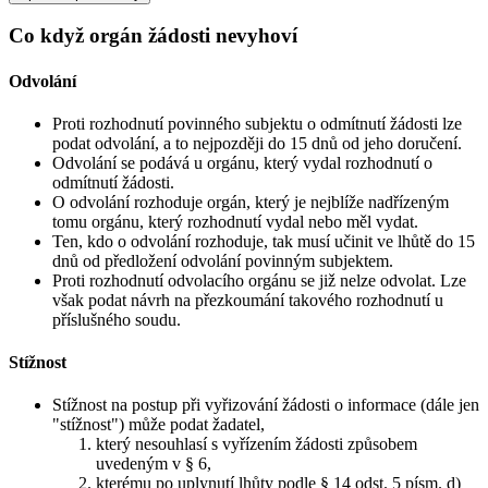
Co když orgán žádosti nevyhoví
Odvolání
Proti rozhodnutí povinného subjektu o odmítnutí žádosti lze
podat odvolání, a to nejpozději do 15 dnů od jeho doručení.
Odvolání se podává u orgánu, který vydal rozhodnutí o
odmítnutí žádosti.
O odvolání rozhoduje orgán, který je nejblíže nadřízeným
tomu orgánu, který rozhodnutí vydal nebo měl vydat.
Ten, kdo o odvolání rozhoduje, tak musí učinit ve lhůtě do 15
dnů od předložení odvolání povinným subjektem.
Proti rozhodnutí odvolacího orgánu se již nelze odvolat. Lze
však podat návrh na přezkoumání takového rozhodnutí u
příslušného soudu.
Stížnost
Stížnost na postup při vyřizování žádosti o informace (dále jen
"stížnost") může podat žadatel,
který nesouhlasí s vyřízením žádosti způsobem
uvedeným v § 6,
kterému po uplynutí lhůty podle § 14 odst. 5 písm. d)