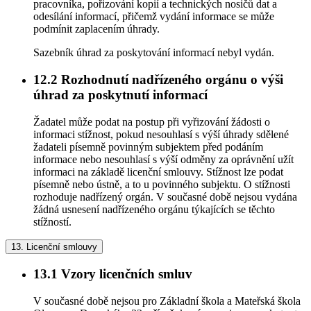
pracovníka, pořizování kopií a technických nosičů dat a
odesílání informací, přičemž vydání informace se může
podmínit zaplacením úhrady.
Sazebník úhrad za poskytování informací nebyl vydán.
12.2
Rozhodnutí nadřízeného orgánu o výši
úhrad za poskytnutí informací
Žadatel může podat na postup při vyřizování žádosti o
informaci stížnost, pokud nesouhlasí s výší úhrady sdělené
žadateli písemně povinným subjektem před podáním
informace nebo nesouhlasí s výší odměny za oprávnění užít
informaci na základě licenční smlouvy. Stížnost lze podat
písemně nebo ústně, a to u povinného subjektu. O stížnosti
rozhoduje nadřízený orgán. V současné době nejsou vydána
žádná usnesení nadřízeného orgánu týkajících se těchto
stížností.
13.
Licenční smlouvy
13.1
Vzory licenčních smluv
V současné době nejsou pro Základní škola a Mateřská škola