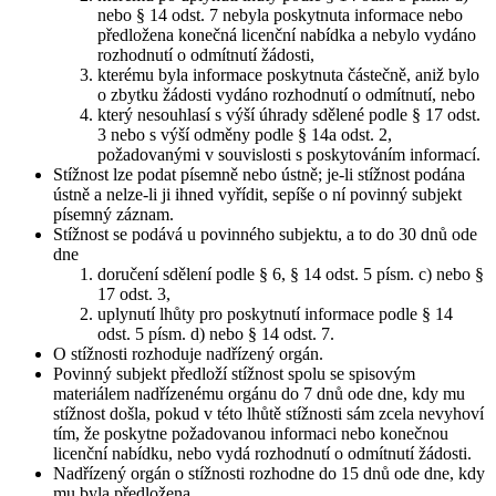
nebo § 14 odst. 7 nebyla poskytnuta informace nebo
předložena konečná licenční nabídka a nebylo vydáno
rozhodnutí o odmítnutí žádosti,
kterému byla informace poskytnuta částečně, aniž bylo
o zbytku žádosti vydáno rozhodnutí o odmítnutí, nebo
který nesouhlasí s výší úhrady sdělené podle § 17 odst.
3 nebo s výší odměny podle § 14a odst. 2,
požadovanými v souvislosti s poskytováním informací.
Stížnost lze podat písemně nebo ústně; je-li stížnost podána
ústně a nelze-li ji ihned vyřídit, sepíše o ní povinný subjekt
písemný záznam.
Stížnost se podává u povinného subjektu, a to do 30 dnů ode
dne
doručení sdělení podle § 6, § 14 odst. 5 písm. c) nebo §
17 odst. 3,
uplynutí lhůty pro poskytnutí informace podle § 14
odst. 5 písm. d) nebo § 14 odst. 7.
O stížnosti rozhoduje nadřízený orgán.
Povinný subjekt předloží stížnost spolu se spisovým
materiálem nadřízenému orgánu do 7 dnů ode dne, kdy mu
stížnost došla, pokud v této lhůtě stížnosti sám zcela nevyhoví
tím, že poskytne požadovanou informaci nebo konečnou
licenční nabídku, nebo vydá rozhodnutí o odmítnutí žádosti.
Nadřízený orgán o stížnosti rozhodne do 15 dnů ode dne, kdy
mu byla předložena.