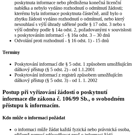
poskytnuta informace nebo předložena konečná licenční
nabídka a nebylo vydáno rozhodnutí o odmítnutí žádosti;
kterému byla informace poskytnuta částečně, aniž bylo o
zbytku žádosti vydáno rozhodnutí o odmítnutí, nebo který
nesouhlasí s výší úhrady sdělené podle § 17 odst. 3 nebo s
výší odměny podle § 14a odst. 2, požadovanými v souvislosti
s poskytováním informací - § 16a odst. 3 – 30 dnů
Odvolání proti rozhodnutí - § 16 odst. 1) - 15 dnů
Termíny
Poskytování informací dle § 5 odst. 1 způsobem umožňujícím
dálkový přístup (§ 5 odst. 2) - od 1.1.2001
Poskytování informací z registrů způsobem umožňujícím
dálkový přístup (§ 5 odst. 3) - od 1. 1. 2002
Postup při vyřizování žádostí o poskytnutí
informace dle zákona č. 106/99 Sb., o svobodném
přístupu k informacím.
Kdo může o informaci požádat
o informaci může žádat každá fyzická nebo právnická osoba,
přičemž nemusí zdůvodňovat proč o informaci žádá