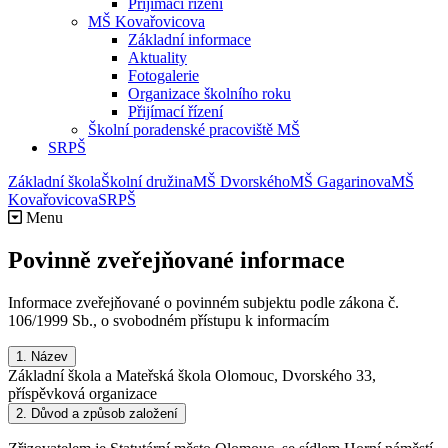
Přijímací řízení
MŠ Kovařovicova
Základní informace
Aktuality
Fotogalerie
Organizace školního roku
Přijímací řízení
Školní poradenské pracoviště MŠ
SRPŠ
Základní škola
Školní družina
MŠ Dvorského
MŠ Gagarinova
MŠ
Kovařovicova
SRPŠ
Menu
Povinně zveřejňované informace
Informace zveřejňované o povinném subjektu podle zákona č.
106/1999 Sb., o svobodném přístupu k informacím
1.
Název
Základní škola a Mateřská škola Olomouc, Dvorského 33,
příspěvková organizace
2.
Důvod a způsob založení