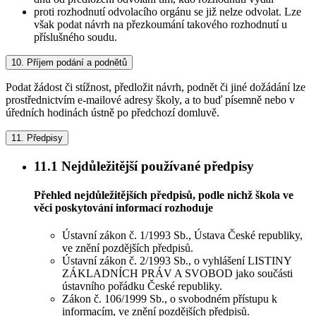
proti rozhodnutí odvolacího orgánu se již nelze odvolat. Lze
však podat návrh na přezkoumání takového rozhodnutí u
příslušného soudu.
10.
Příjem podání a podnětů
Podat žádost či stížnost, předložit návrh, podnět či jiné dožádání lze
prostřednictvím e-mailové adresy školy, a to buď písemně nebo v
úředních hodinách ústně po předchozí domluvě.
11.
Předpisy
11.1
Nejdůležitější používané předpisy
Přehled nejdůležitějších předpisů, podle nichž škola ve
věci poskytování informací rozhoduje
Ústavní zákon č. 1/1993 Sb., Ústava České republiky,
ve znění pozdějších předpisů.
Ústavní zákon č. 2/1993 Sb., o vyhlášení LISTINY
ZÁKLADNÍCH PRÁV A SVOBOD jako součásti
ústavního pořádku České republiky.
Zákon č. 106/1999 Sb., o svobodném přístupu k
informacím, ve znění pozdějších předpisů.