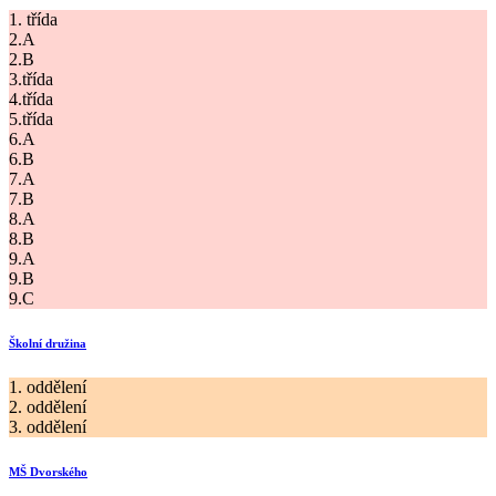
1. třída
2.A
2.B
3.třída
4.třída
5.třída
6.A
6.B
7.A
7.B
8.A
8.B
9.A
9.B
9.C
Školní družina
1. oddělení
2. oddělení
3. oddělení
MŠ Dvorského