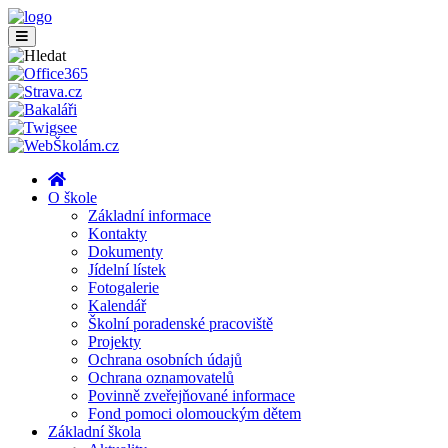
O škole
Základní informace
Kontakty
Dokumenty
Jídelní lístek
Fotogalerie
Kalendář
Školní poradenské pracoviště
Projekty
Ochrana osobních údajů
Ochrana oznamovatelů
Povinně zveřejňované informace
Fond pomoci olomouckým dětem
Základní škola