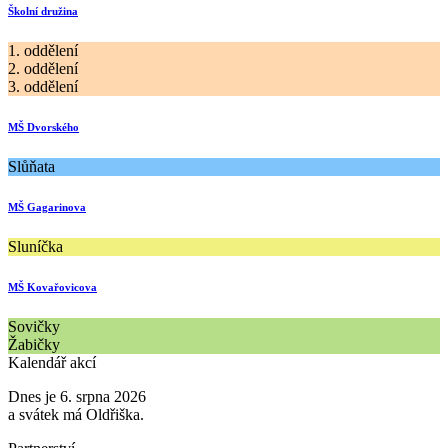
Školní družina
1. oddělení
2. oddělení
3. oddělení
MŠ Dvorského
Slůňata
MŠ Gagarinova
Sluníčka
MŠ Kovařovicova
Sovičky
Žabičky
Kalendář akcí
Dnes je 6. srpna 2026
a svátek má Oldřiška.