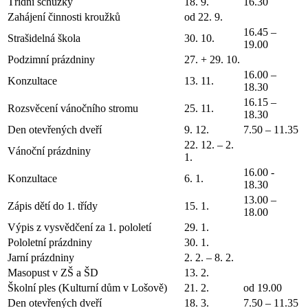
Třídní schůzky
18. 9.
16.30
Zahájení činnosti kroužků
od 22. 9.
16.45 –
Strašidelná škola
30. 10.
19.00
Podzimní prázdniny
27. + 29. 10.
16.00 –
Konzultace
13. 11.
18.30
16.15 –
Rozsvěcení vánočního stromu
25. 11.
18.30
Den otevřených dveří
9. 12.
7.50 – 11.35
22. 12. – 2.
Vánoční prázdniny
1.
16.00 -
Konzultace
6. 1.
18.30
13.00 –
Zápis dětí do 1. třídy
15. 1.
18.00
Výpis z vysvědčení za 1. pololetí
29. 1.
Pololetní prázdniny
30. 1.
Jarní prázdniny
2. 2. – 8. 2.
Masopust v ZŠ a ŠD
13. 2.
Školní ples (Kulturní dům v Lošově)
21. 2.
od 19.00
Den otevřených dveří
18. 3.
7.50 – 11.35