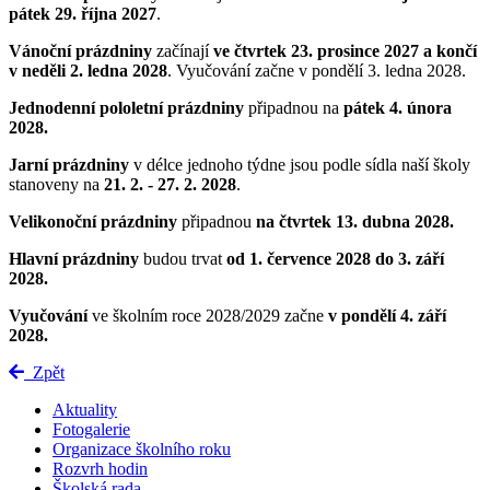
pátek 29. října 2027
.
Vánoční prázdniny
začínají
ve čtvrtek 23. prosince 2027 a končí
v neděli 2. ledna 2028
. Vyučování začne v pondělí 3. ledna 2028.
Jednodenní pololetní prázdniny
připadnou na
pátek 4. února
2028.
Jarní prázdniny
v délce jednoho týdne jsou podle sídla naší školy
stanoveny na
21
. 2. - 27. 2. 2028
.
Velikonoční prázdniny
připadnou
na čtvrtek 13. dubna 2028.
Hlavní prázdniny
budou trvat
od 1. července 2028 do 3. září
2028.
Vyučování
ve školním roce 2028/2029 začne
v pondělí 4. září
2028
.
Zpět
Aktuality
Fotogalerie
Organizace školního roku
Rozvrh hodin
Školská rada