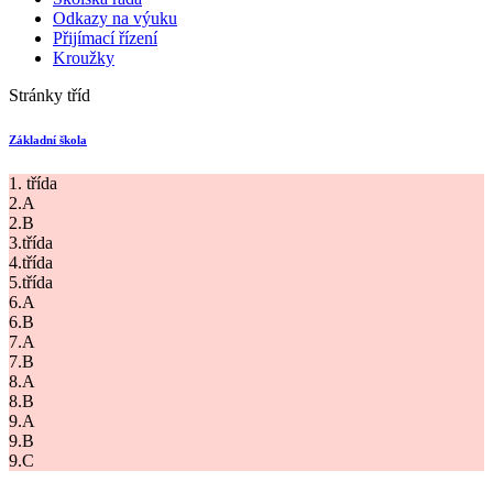
Odkazy na výuku
Přijímací řízení
Kroužky
Stránky tříd
Základní škola
1. třída
2.A
2.B
3.třída
4.třída
5.třída
6.A
6.B
7.A
7.B
8.A
8.B
9.A
9.B
9.C