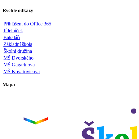
Rychlé odkazy
Přihlášení do Office 365
Jídelníček
Bakaláři
Základní škola
Školní družina
MŠ Dvorského
MŠ Gagarinova
MŠ Kovařovicova
Mapa
Leaflet
|
©
OpenStreetMap
×
+
ZŠ a MŠ Olomouc
Dvorského 33
−