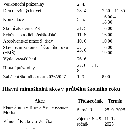
Velikonoční prázdniny
2. 4.
Den otevřených dveří
28. 4.
7.50 – 11.35
16.00 –
Konzultace
5. 5.
18.30
Školní akademie ZŠ
21. 5.
16.00
Schůzka s rodiči předškoláků
11. 6.
16.00
Absolventské práce 9. třídy
10. 6.
10.00
Slavnostní zakončení školního roku
16.00 –
23. 6.
(+MŠ)
19.00
Výdej vysvědčení
26. 6.
27. 6. – 31.
Hlavní prázdniny
8.
Zahájení školního roku 2026/2027
1. 9.
8.00
Hlavní mimoškolní akce v průběhu školního roku
Akce
Třída/ročník
Termín
Planetárium v Brně a Archeoskanzen
6. ročník
25. 9. 2025
Modrá
zájemci 6. - 9.
11. 12.
Vánoční Krakov a Vělička
ročník
2025