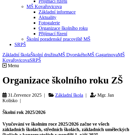
Přijímací řízení
MŠ Kovařovicova
Základní informace
Aktuality
Fotogalerie
Organizace školního roku
Přijímací řízení
Školní poradenské pracoviště MŠ
SRPŠ
Základní škola
Školní družina
MŠ Dvorského
MŠ Gagarinova
MŠ
Kovařovicova
SRPŠ
Menu
Organizace školního roku ZŠ
31.července 2025 |
Základní škola
|
Mgr. Jan
Kolisko |
Školní rok 2025/2026
Vyučování
ve školním roce
2025/2026
začne ve všech
základních školách, středních školách, základních uměleckých
školách a konzervatořích
v pondělí 1. září 2025
.