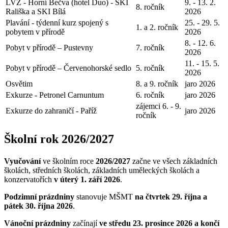
LVZ - Horní Bečva (hotel Duo) - SKI
9. - 13. 2.
8. ročník
Rališka a SKI Bílá
2026
Plavání - týdenní kurz spojený s
25. - 29. 5.
1. a 2. ročník
pobytem v přírodě
2026
8. - 12. 6.
Pobyt v přírodě – Pustevny
7. ročník
2026
11. - 15. 5.
Pobyt v přírodě – Červenohorské sedlo
5. ročník
2026
Osvětim
8. a 9. ročník
jaro 2026
Exkurze - Petronel Carnuntum
6. ročník
jaro 2026
zájemci 6. - 9.
Exkurze do zahraničí - Paříž
jaro 2026
ročník
Školní rok 2026/2027
Vyučování
ve školním roce
2026/2027
začne ve všech základních
školách, středních školách, základních uměleckých školách a
konzervatořích
v úterý 1. září 2026
.
Podzimní prázdniny
stanovuje MŠMT
na čtvrtek 29. října a
pátek 30. října 2026
.
Vánoční prázdniny
začínají
ve středu 23. prosince 2026 a končí