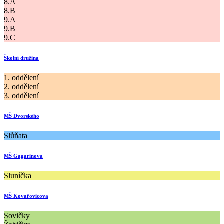
8.A
8.B
9.A
9.B
9.C
Školní družina
1. oddělení
2. oddělení
3. oddělení
MŠ Dvorského
Slůňata
MŠ Gagarinova
Sluníčka
MŠ Kovařovicova
Sovičky