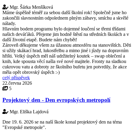
Mgr. Šárka Menšíková
Máme úspěšně téměř za sebou další školní rok! Společně jsme ho
zakončili slavnostním odpolednem plným zábavy, smíchu a skvělé
nálady.
Hlavním bodem programu bylo dojemné loučení se třemi třídami
našich deváťáků. Přejeme jim hodně štěstí na středních školách a v
další životní etapě. Budete nám chybět!
Zároveň děkujeme všem za úžasnou atmosféru na stanovištích. Děti
si užily skákací hrad, lukostřelbu a mimo jiné i jízdy na dopravním
hřišti. Velký úspěch měl náš udržitelný koutek – swap oblečení a
knih, kde spousta věcí našla své nové majitele. Fronty na sladkou
cukrovou vatu a dobroty ze školního bufetu jen potvrdily, že akce
měla opět obrovský úspěch :-)
celý příspěvek
22.června 2026
5
Projektový den - Den evropských metropolí
Mgr. Eliška Lajdová
Dne 19. 6. 2026 se na naší škole konal projektový den na téma
"Evropské metropole".