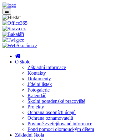
O škole
Základní informace
Kontakty
Dokumenty
Jídelní lístek
Fotogalerie
Kalendář
Školní poradenské pracoviště
Projekty
Ochrana osobních údajů
Ochrana oznamovatelů
Povinně zveřejňované informace
Fond pomoci olomouckým dětem
Základní škola