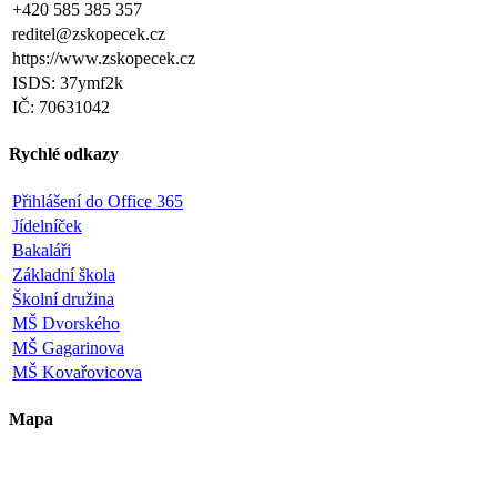
+420 585 385 357
reditel@zskopecek.cz
https://www.zskopecek.cz
ISDS: 37ymf2k
IČ: 70631042
Rychlé odkazy
Přihlášení do Office 365
Jídelníček
Bakaláři
Základní škola
Školní družina
MŠ Dvorského
MŠ Gagarinova
MŠ Kovařovicova
Mapa
Leaflet
|
©
OpenStreetMap
×
+
ZŠ a MŠ Olomouc