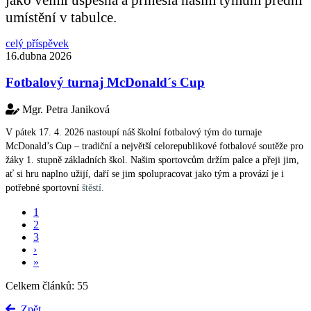
umístění v tabulce.
celý příspěvek
16.dubna 2026
Fotbalový turnaj McDonald´s Cup
Mgr. Petra Janiková
V pátek 17. 4. 2026 nastoupí náš školní fotbalový tým do turnaje
McDonald’s Cup – tradiční a největší celorepublikové fotbalové soutěže pro
žáky 1. stupně základních škol. Našim sportovcům držím palce a přeji jim,
ať si hru naplno užijí, daří se jim spolupracovat jako tým a provází je i
potřebné sportovní
štěstí.
1
2
3
›
»
Celkem článků: 55
Zpět