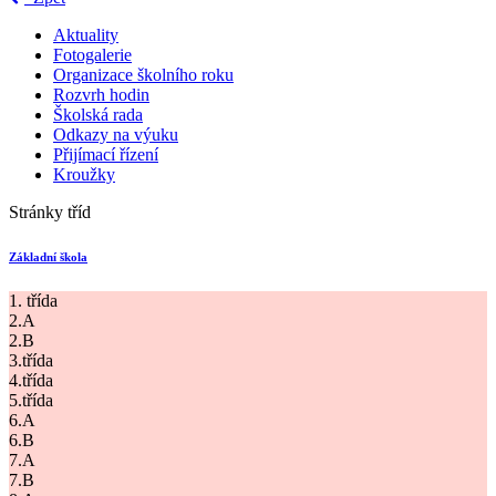
Aktuality
Fotogalerie
Organizace školního roku
Rozvrh hodin
Školská rada
Odkazy na výuku
Přijímací řízení
Kroužky
Stránky tříd
Základní škola
1. třída
2.A
2.B
3.třída
4.třída
5.třída
6.A
6.B
7.A
7.B