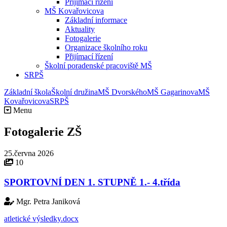
Přijímací řízení
MŠ Kovařovicova
Základní informace
Aktuality
Fotogalerie
Organizace školního roku
Přijímací řízení
Školní poradenské pracoviště MŠ
SRPŠ
Základní škola
Školní družina
MŠ Dvorského
MŠ Gagarinova
MŠ
Kovařovicova
SRPŠ
Menu
Fotogalerie ZŠ
25.června 2026
10
SPORTOVNÍ DEN 1. STUPNĚ 1.- 4.třída
Mgr. Petra Janiková
atletické výsledky.docx