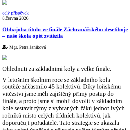
celý příspěvek
8.června 2026
Obhajoba titulu ve finále Záchranářského desetiboje
– naše škola opět zvítězila
Mgr. Petra Janiková
Ohlédnutí za základními koly a velké finále.
V letošním školním roce se základního kola
soutěže zúčastnilo 45 kolektivů.
Díky loňskému
vítězství jsme měli zajištěný přímý postup do
finále, a proto jsme si mohli dovolit v základním
kole sestavit týmy z vybraných žáků jednotlivých
ročníků místo celých třídních kolektivů, jak
doporučují pořadatelé. Tato strategie se ukázala
jako velmi úspěšná a přinesla našim týmům přední