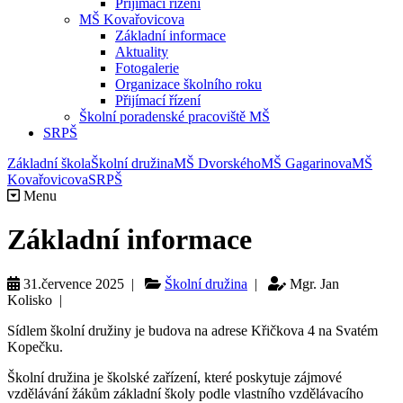
Přijímací řízení
MŠ Kovařovicova
Základní informace
Aktuality
Fotogalerie
Organizace školního roku
Přijímací řízení
Školní poradenské pracoviště MŠ
SRPŠ
Základní škola
Školní družina
MŠ Dvorského
MŠ Gagarinova
MŠ
Kovařovicova
SRPŠ
Menu
Základní informace
31.července 2025 |
Školní družina
|
Mgr. Jan
Kolisko |
Sídlem školní družiny je budova na adrese Křičkova 4 na Svatém
Kopečku.
Školní družina je školské zařízení, které poskytuje zájmové
vzdělávání žákům základní školy podle vlastního vzdělávacího