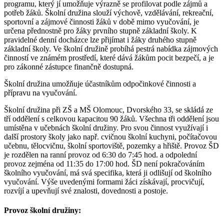
programu, který jí umožňuje výrazně se profilovat podle zájmů a
potřeb žáků. Školní družina slouží výchově, vzdělávání, rekreační,
sportovní a zájmové činnosti žáků v době mimo vyučování, je
určena přednostně pro žáky prvního stupně základní školy. K
pravidelné denní docházce lze přijímat i žáky druhého stupně
základní školy. Ve školní družině probíhá pestrá nabídka zájmových
činností ve známém prostředí, které dává žákům pocit bezpečí, a je
pro zákonné zástupce finančně dostupná.
Školní družina umožňuje účastníkům odpočinkové činnosti a
přípravu na vyučování.
Školní družina při ZŠ a MŠ Olomouc, Dvorského 33, se skládá ze
tří oddělení s celkovou kapacitou 90 žáků. Všechna tři oddělení jsou
umístěna v učebnách školní družiny. Pro svou činnost využívají i
další prostory školy jako např. cvičnou školní kuchyni, počítačovou
učebnu, tělocvičnu, školní sportoviště, pozemky a hřiště. Provoz ŠD
je rozdělen na ranní provoz od 6:30 do 7:45 hod. a odpolední
provoz zejména od 11:35 do 17:00 hod. ŠD není pokračováním
školního vyučování, má svá specifika, která ji odlišují od školního
vyučování. Výše uvedenými formami žáci získávají, procvičují,
rozvíjí a upevňují své znalosti, dovednosti a postoje.
Provoz školní družiny: