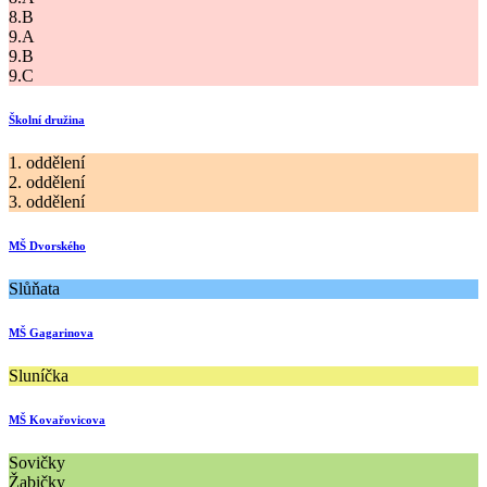
8.B
9.A
9.B
9.C
Školní družina
1. oddělení
2. oddělení
3. oddělení
MŠ Dvorského
Slůňata
MŠ Gagarinova
Sluníčka
MŠ Kovařovicova
Sovičky
Žabičky