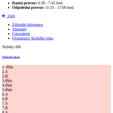
Ranní provoz:
6:30 - 7:45 hod.
Odpolední provoz:
11:35 - 17:00 hod.
Zpět
Základní informace
Aktuality
Fotogalerie
Organizace školního roku
Stránky tříd
Základní škola
1. třída
2.A
2.B
3.třída
4.třída
5.třída
6.A
6.B
7.A
7.B
8.A