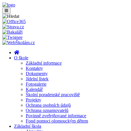
O škole
Základní informace
Kontakty
Dokumenty
Jídelní lístek
Fotogalerie
Kalendář
Školní poradenské pracoviště
Projekty
Ochrana osobních údajů
Ochrana oznamovatelů
Povinně zveřejňované informace
Fond pomoci olomouckým dětem
Základní škola