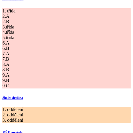
1. třída
2.A
2.B
3.třída
4.třída
5.třída
6.A
6.B
7.A
7.B
8.A
8.B
9.A
9.B
9.C
Školní družina
1. oddělení
2. oddělení
3. oddělení
MŠ Dvorského