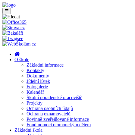
O škole
Základní informace
Kontakty
Dokumenty
Jídelní lístek
Fotogalerie
Kalendář
Školní poradenské pracoviště
Projekty
Ochrana osobních údajů
Ochrana oznamovatelů
Povinně zveřejňované informace
Fond pomoci olomouckým dětem
Základní škola