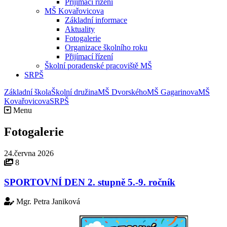
Přijímací řízení
MŠ Kovařovicova
Základní informace
Aktuality
Fotogalerie
Organizace školního roku
Přijímací řízení
Školní poradenské pracoviště MŠ
SRPŠ
Základní škola
Školní družina
MŠ Dvorského
MŠ Gagarinova
MŠ
Kovařovicova
SRPŠ
Menu
Fotogalerie
24.června 2026
8
SPORTOVNÍ DEN 2. stupně 5.-9. ročník
Mgr. Petra Janiková