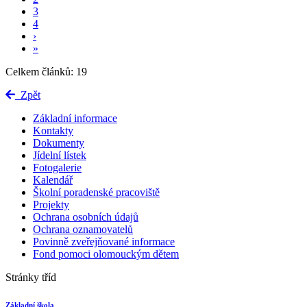
3
4
›
»
Celkem článků: 19
Zpět
Základní informace
Kontakty
Dokumenty
Jídelní lístek
Fotogalerie
Kalendář
Školní poradenské pracoviště
Projekty
Ochrana osobních údajů
Ochrana oznamovatelů
Povinně zveřejňované informace
Fond pomoci olomouckým dětem
Stránky tříd
Základní škola