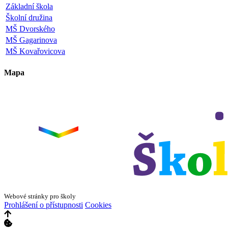
Základní škola
Školní družina
MŠ Dvorského
MŠ Gagarinova
MŠ Kovařovicova
Mapa
Leaflet
|
©
OpenStreetMap
×
+
ZŠ a MŠ Olomouc
Dvorského 33
−
Webové stránky pro školy
Prohlášení o přístupnosti
Cookies