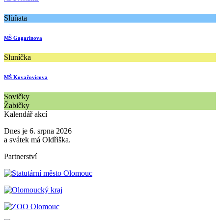
Slůňata
MŠ Gagarinova
Sluníčka
MŠ Kovařovicova
Sovičky
Žabičky
Kalendář akcí
Dnes je 6. srpna 2026
a svátek má Oldřiška.
Partnerství