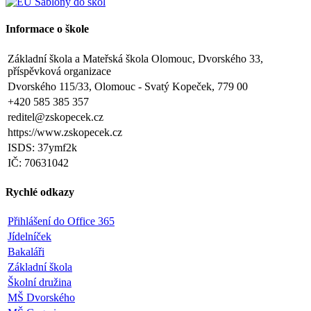
Informace o škole
Základní škola a Mateřská škola Olomouc, Dvorského 33,
příspěvková organizace
Dvorského 115/33, Olomouc - Svatý Kopeček, 779 00
+420 585 385 357
reditel@zskopecek.cz
https://www.zskopecek.cz
ISDS: 37ymf2k
IČ: 70631042
Rychlé odkazy
Přihlášení do Office 365
Jídelníček
Bakaláři
Základní škola
Školní družina
MŠ Dvorského