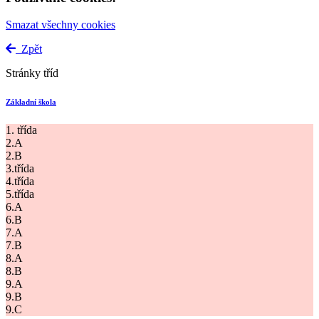
Smazat všechny cookies
Zpět
Stránky tříd
Základní škola
1. třída
2.A
2.B
3.třída
4.třída
5.třída
6.A
6.B
7.A
7.B
8.A
8.B
9.A
9.B
9.C