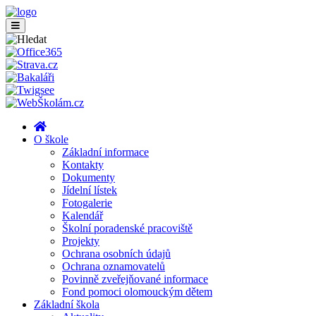
O škole
Základní informace
Kontakty
Dokumenty
Jídelní lístek
Fotogalerie
Kalendář
Školní poradenské pracoviště
Projekty
Ochrana osobních údajů
Ochrana oznamovatelů
Povinně zveřejňované informace
Fond pomoci olomouckým dětem
Základní škola