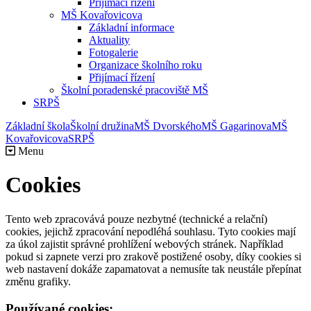
Přijímací řízení
MŠ Kovařovicova
Základní informace
Aktuality
Fotogalerie
Organizace školního roku
Přijímací řízení
Školní poradenské pracoviště MŠ
SRPŠ
Základní škola
Školní družina
MŠ Dvorského
MŠ Gagarinova
MŠ
Kovařovicova
SRPŠ
Menu
Cookies
Tento web zpracovává pouze nezbytné (technické a relační)
cookies, jejichž zpracování nepodléhá souhlasu. Tyto cookies mají
za úkol zajistit správné prohlížení webových stránek. Například
pokud si zapnete verzi pro zrakově postižené osoby, díky cookies si
web nastavení dokáže zapamatovat a nemusíte tak neustále přepínat
změnu grafiky.
Používané cookies: