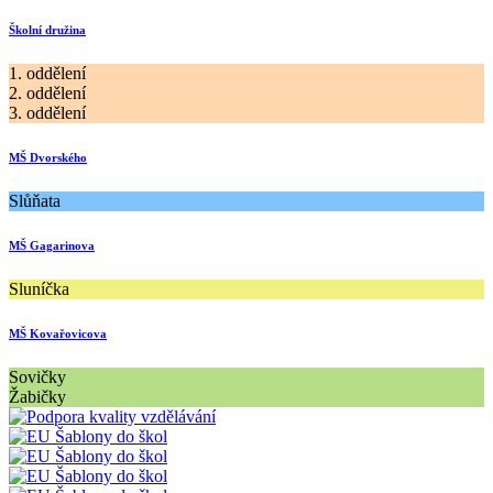
Školní družina
1. oddělení
2. oddělení
3. oddělení
MŠ Dvorského
Slůňata
MŠ Gagarinova
Sluníčka
MŠ Kovařovicova
Sovičky
Žabičky