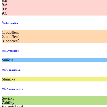
8.B
9.A
9.B
9.C
Školní družina
1. oddělení
2. oddělení
3. oddělení
MŠ Dvorského
Slůňata
MŠ Gagarinova
Sluníčka
MŠ Kovařovicova
Sovičky
Žabičky
Kalendář akcí