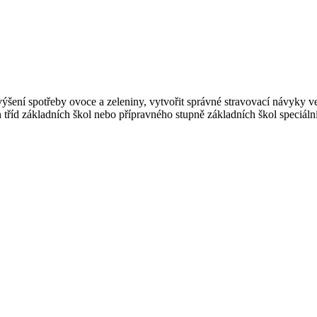
výšení spotřeby ovoce a zeleniny, vytvořit správné stravovací návyky ve
ch tříd základních škol nebo přípravného stupně základních škol speciál