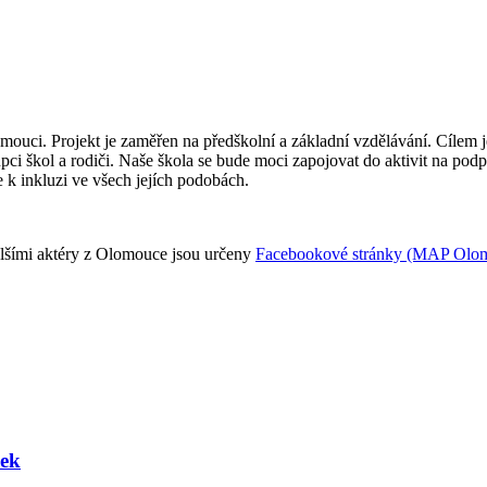
uci. Projekt je zaměřen na předškolní a základní vzdělávání. Cílem je 
upci škol a rodiči. Naše škola se bude moci zapojovat do aktivit na pod
e k inkluzi ve všech jejích podobách.
 dalšími aktéry z Olomouce jsou určeny
Facebookové stránky (MAP Olo
ček