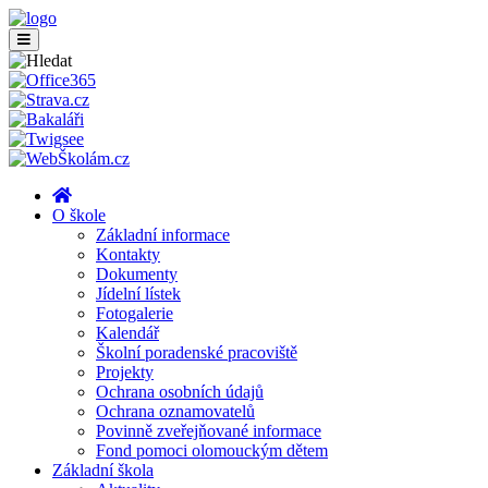
O škole
Základní informace
Kontakty
Dokumenty
Jídelní lístek
Fotogalerie
Kalendář
Školní poradenské pracoviště
Projekty
Ochrana osobních údajů
Ochrana oznamovatelů
Povinně zveřejňované informace
Fond pomoci olomouckým dětem
Základní škola