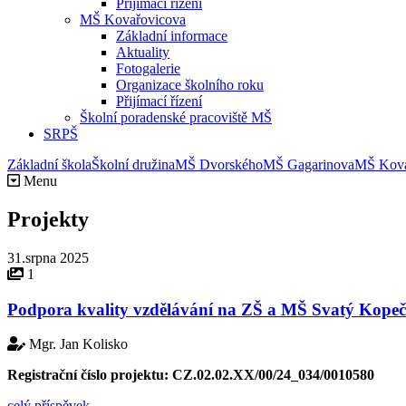
Přijímací řízení
MŠ Kovařovicova
Základní informace
Aktuality
Fotogalerie
Organizace školního roku
Přijímací řízení
Školní poradenské pracoviště MŠ
SRPŠ
Základní škola
Školní družina
MŠ Dvorského
MŠ Gagarinova
MŠ Kova
Menu
Projekty
31.srpna 2025
1
Podpora kvality vzdělávání na ZŠ a MŠ Svatý Kopeč
Mgr. Jan Kolisko
Registrační číslo projektu:
CZ.02.02.XX/00/24_034/0010580
celý příspěvek