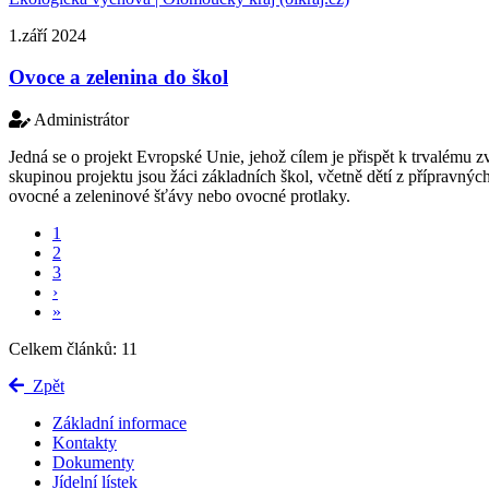
1.září 2024
Ovoce a zelenina do škol
Administrátor
Jedná se o projekt Evropské Unie, jehož cílem je přispět k trvalému z
skupinou projektu jsou žáci základních škol, včetně dětí z přípravný
ovocné a zeleninové šťávy nebo ovocné protlaky.
1
2
3
›
»
Celkem článků: 11
Zpět
Základní informace
Kontakty
Dokumenty
Jídelní lístek