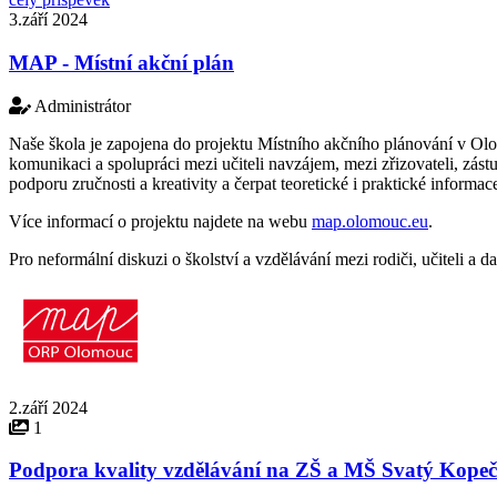
3.září 2024
MAP - Místní akční plán
Administrátor
Naše škola je zapojena do projektu Místního akčního plánování v Olomo
komunikaci a spolupráci mezi učiteli navzájem, mezi zřizovateli, zást
podporu zručnosti a kreativity a čerpat teoretické i praktické informac
Více informací o projektu najdete na webu
map.olomouc.eu
.
Pro neformální diskuzi o školství a vzdělávání mezi rodiči, učiteli a
2.září 2024
1
Podpora kvality vzdělávání na ZŠ a MŠ Svatý Kope