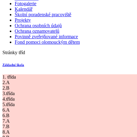
Fotogalerie
Kalendář
Školní poradenské pracoviště
Projekty
Ochrana osobních údajů
Ochrana oznamovatelů
Povinně zveřejňované informace
Fond pomoci olomouckým dětem
Stránky tříd
Základní škola
1. třída
2.A
2.B
3.třída
4.třída
5.třída
6.A
6.B
7.A
7.B
8.A