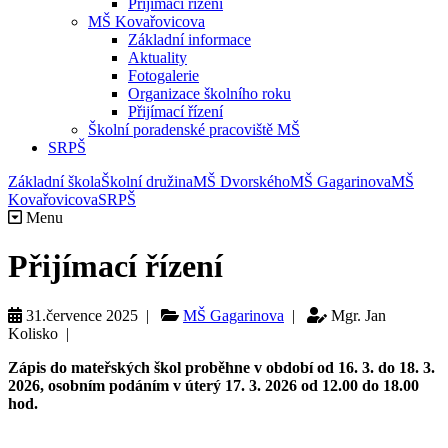
Přijímací řízení
MŠ Kovařovicova
Základní informace
Aktuality
Fotogalerie
Organizace školního roku
Přijímací řízení
Školní poradenské pracoviště MŠ
SRPŠ
Základní škola
Školní družina
MŠ Dvorského
MŠ Gagarinova
MŠ
Kovařovicova
SRPŠ
Menu
Přijímací řízení
31.července 2025 |
MŠ Gagarinova
|
Mgr. Jan
Kolisko |
Zápis do mateřských škol proběhne v období od 16. 3. do 18. 3.
2026, osobním podáním v úterý 17. 3. 2026 od 12.00 do 18.00
hod.