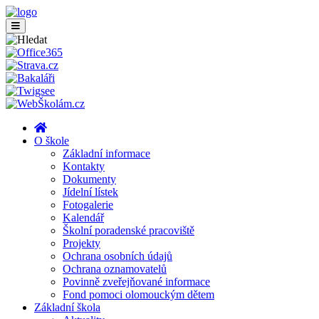
O škole
Základní informace
Kontakty
Dokumenty
Jídelní lístek
Fotogalerie
Kalendář
Školní poradenské pracoviště
Projekty
Ochrana osobních údajů
Ochrana oznamovatelů
Povinně zveřejňované informace
Fond pomoci olomouckým dětem
Základní škola