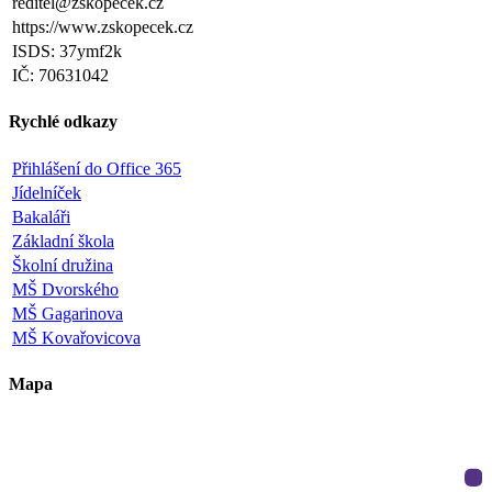
reditel@zskopecek.cz
https://www.zskopecek.cz
ISDS: 37ymf2k
IČ: 70631042
Rychlé odkazy
Přihlášení do Office 365
Jídelníček
Bakaláři
Základní škola
Školní družina
MŠ Dvorského
MŠ Gagarinova
MŠ Kovařovicova
Mapa
Leaflet
|
©
OpenStreetMap
×
+
ZŠ a MŠ Olomouc
Dvorského 33
−