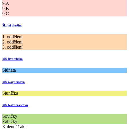
9.A
9.B
9.C
Školní družina
1. oddělení
2. oddělení
3. oddělení
MŠ Dvorského
Slůňata
MŠ Gagarinova
Sluníčka
MŠ Kovařovicova
Sovičky
Žabičky
Kalendář akcí