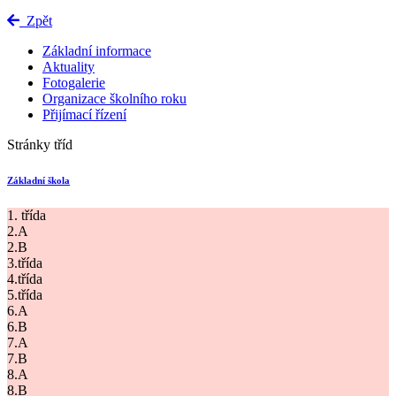
Zpět
Základní informace
Aktuality
Fotogalerie
Organizace školního roku
Přijímací řízení
Stránky tříd
Základní škola
1. třída
2.A
2.B
3.třída
4.třída
5.třída
6.A
6.B
7.A
7.B
8.A
8.B