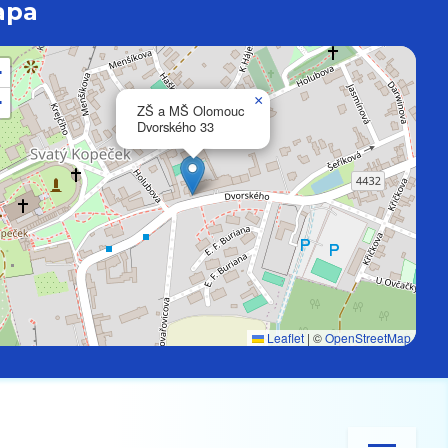
apa
+
−
×
ZŠ a MŠ Olomouc
Dvorského 33
Leaflet
|
©
OpenStreetMap