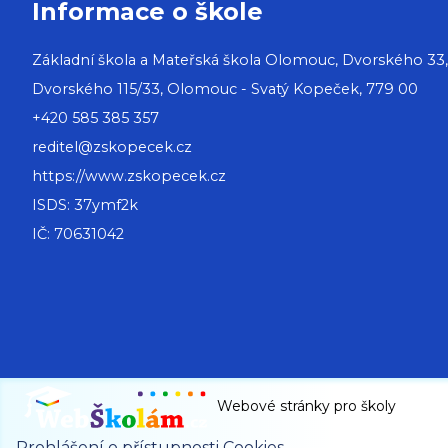
Informace o škole
Základní škola a Mateřská škola Olomouc, Dvorského 33
Dvorského 115/33, Olomouc - Svatý Kopeček, 779 00
+420 585 385 357
reditel@zskopecek.cz
https://www.zskopecek.cz
ISDS: 37ymf2k
IČ: 70631042
Webové stránky pro školy
Prohlášení o přístupnosti
Cookies