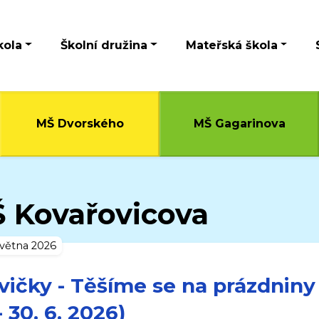
kola
Školní družina
Mateřská škola
MŠ Dvorského
MŠ Gagarinova
 Kovařovicova
května 2026
vičky - Těšíme se na prázdniny 
- 30. 6. 2026)