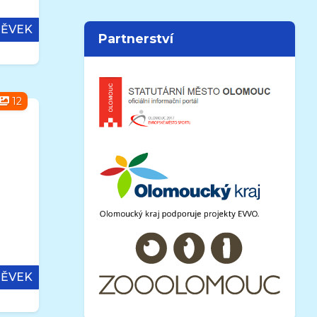
PĚVEK
Partnerství
12
PĚVEK