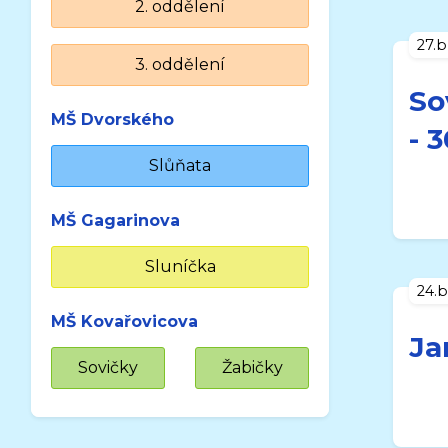
2. oddělení
27.
3. oddělení
So
MŠ Dvorského
- 
Slůňata
MŠ Gagarinova
Sluníčka
24.
MŠ Kovařovicova
Ja
Sovičky
Žabičky