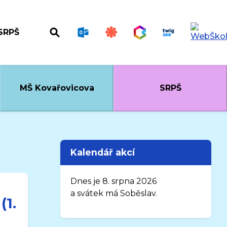
SRPŠ
MŠ Kovařovicova
SRPŠ
Kalendář akcí
Dnes je 8. srpna 2026
a svátek má Soběslav.
(1.