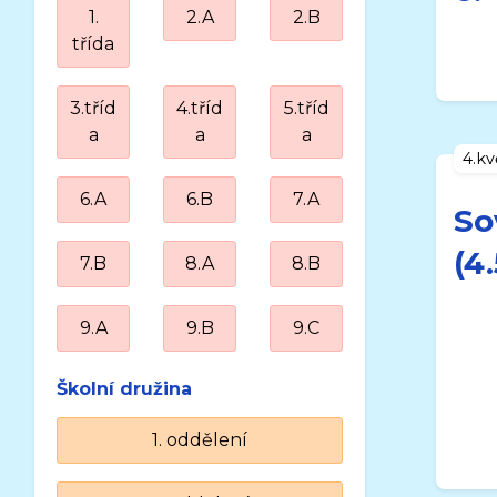
1.
2.A
2.B
třída
3.tříd
4.tříd
5.tříd
a
a
a
4.k
6.A
6.B
7.A
So
(4
7.B
8.A
8.B
9.A
9.B
9.C
Školní družina
1. oddělení