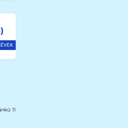
)
PĚVEK
nků: 11