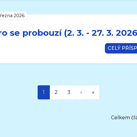
března 2026
ro se probouzí (2. 3. - 27. 3. 2026
CELÝ PŘÍS
1
2
3
›
»
Celkem člá