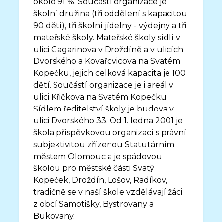
okolo 91 %. Součástí organizace je
školní družina (tři oddělení s kapacitou
90 dětí), tři školní jídelny - výdejny a tři
mateřské školy. Mateřské školy sídlí v
ulici Gagarinova v Droždíně a v ulicích
Dvorského a Kovařovicova na Svatém
Kopečku, jejich celková kapacita je 100
dětí. Součástí organizace je i areál v
ulici Křičkova na Svatém Kopečku.
Sídlem ředitelství školy je budova v
ulici Dvorského 33. Od 1. ledna 2001 je
škola příspěvkovou organizací s právní
subjektivitou zřízenou Statutárním
městem Olomouc a je spádovou
školou pro městské části Svatý
Kopeček, Droždín, Lošov, Radíkov,
tradičně se v naší škole vzdělávají žáci
z obcí Samotišky, Bystrovany a
Bukovany.