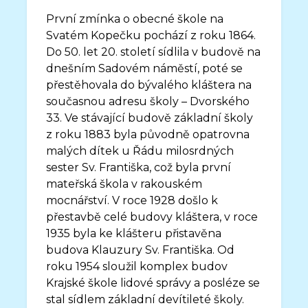
První zmínka o obecné škole na
Svatém Kopečku pochází z roku 1864.
Do 50. let 20. století sídlila v budově na
dnešním Sadovém náměstí, poté se
přestěhovala do bývalého kláštera na
současnou adresu školy – Dvorského
33. Ve stávající budově základní školy
z roku 1883 byla původně opatrovna
malých dítek u Řádu milosrdných
sester Sv. Františka, což byla první
mateřská škola v rakouském
mocnářství. V roce 1928 došlo k
přestavbě celé budovy kláštera, v roce
1935 byla ke klášteru přistavěna
budova Klauzury Sv. Františka. Od
roku 1954 sloužil komplex budov
Krajské škole lidové správy a posléze se
stal sídlem základní devítileté školy.