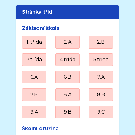
Stránky tříd
Základní škola
1. třída
2.A
2.B
3.třída
4.třída
5.třída
6.A
6.B
7.A
7.B
8.A
8.B
9.A
9.B
9.C
Školní družina