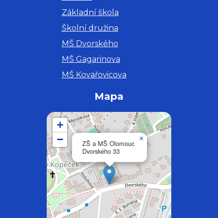
Základní škola
Školní družina
MŠ Dvorského
MŠ Gagarinova
MŠ Kovařovicova
Mapa
+
−
×
ZŠ a MŠ Olomouc
Dvorského 33