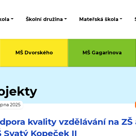
kola
Školní družina
Mateřská škola
MŠ Dvorského
MŠ Gagarinova
ojekty
rpna 2025
dpora kvality vzdělávání na ZŠ 
 Svatý Kopeček II