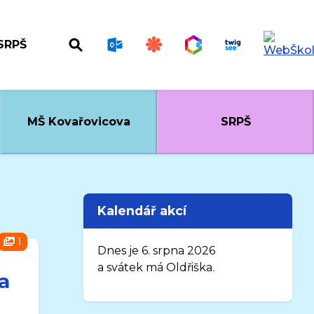
SRPŠ
MŠ Kovařovicova
SRPŠ
Kalendář akcí
1
Dnes je 6. srpna 2026
a svátek má Oldřiška.
a