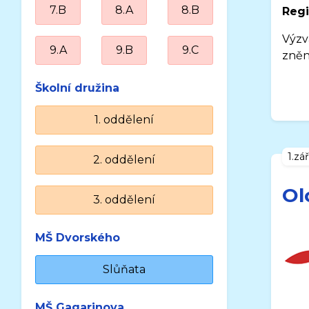
7.B
8.A
8.B
Regi
Výzv
9.A
9.B
9.C
zněn
Školní družina
1. oddělení
1.zá
2. oddělení
Ol
3. oddělení
MŠ Dvorského
Slůňata
MŠ Gagarinova