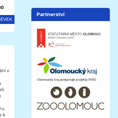
80
Partnerství
PĚVEK
ání v
a
li
e
oru
e k