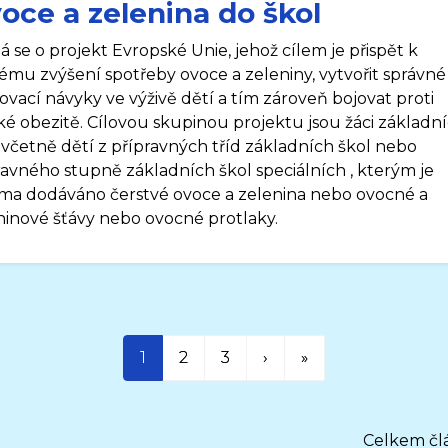
oce a zelenina do škol
á se o projekt Evropské Unie, jehož cílem je přispět k
lému zvýšení spotřeby ovoce a zeleniny, vytvořit správné
vovací návyky ve výživě dětí a tím zároveň bojovat proti
ké obezitě. Cílovou skupinou projektu jsou žáci základn
, včetně dětí z přípravných tříd základních škol nebo
ravného stupně základních škol speciálních , kterým je
ma dodáváno čerstvé ovoce a zelenina nebo ovocné a
ninové šťávy nebo ovocné protlaky.
1
2
3
›
»
Celkem člá