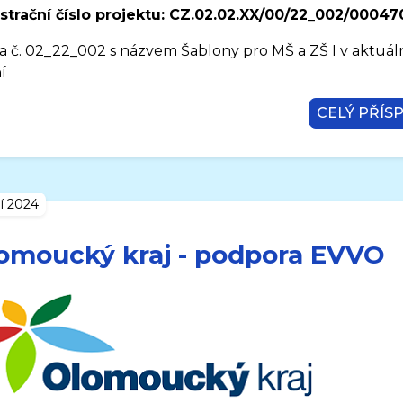
strační číslo projektu: CZ.02.02.XX/00/22_002/00047
a č. 02_22_002 s názvem Šablony pro MŠ a ZŠ I v aktuá
í
CELÝ PŘÍS
ří 2024
omoucký kraj - podpora EVVO