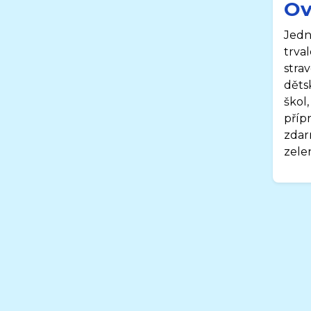
Ov
Jedn
trva
stra
děts
škol
příp
zdar
zele