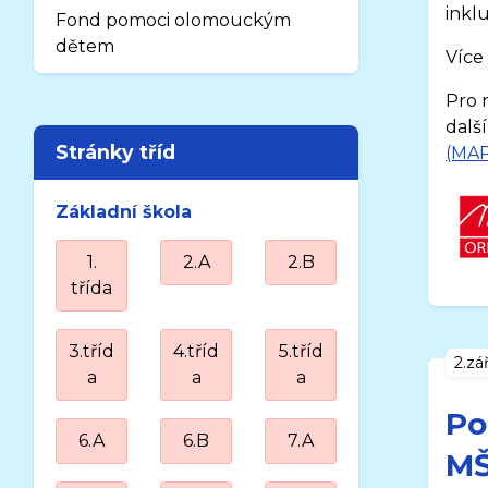
inkl
Fond pomoci olomouckým
dětem
Více
Pro n
dalš
Stránky tříd
(MA
Základní škola
1.
2.A
2.B
třída
3.tříd
4.tříd
5.tříd
2.zá
a
a
a
Po
6.A
6.B
7.A
MŠ