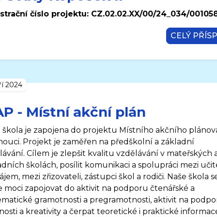
strační číslo projektu:
CZ.02.02.XX/00/24_034/00105
CELÝ PŘÍS
ří 2024
P - Místní akční plán
 škola je zapojena do projektu Místního akčního plánov
ouci. Projekt je zaměřen na předškolní a základní
lávání. Cílem je zlepšit kvalitu vzdělávání v mateřských 
adních školách, posílit komunikaci a spolupráci mezi učite
jem, mezi zřizovateli, zástupci škol a rodiči. Naše škola s
 moci zapojovat do aktivit na podporu čtenářské a
matické gramotnosti a pregramotnosti, aktivit na podp
osti a kreativity a čerpat teoretické i praktické informac