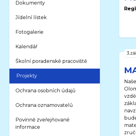
Dokumenty
Regi
Jídelní lístek
Fotogalerie
Kalendář
3.zá
Školní poradenské pracoviště
MA
Projekty
Naše
Olom
Ochrana osobních údajů
vzdě
zákl
Ochrana oznamovatelů
navzá
bude
Povinně zveřejňované
mate
informace
zručn