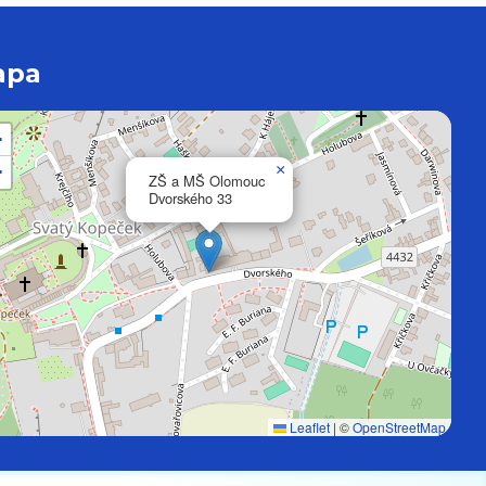
apa
+
−
×
ZŠ a MŠ Olomouc
Dvorského 33
Leaflet
|
©
OpenStreetMap