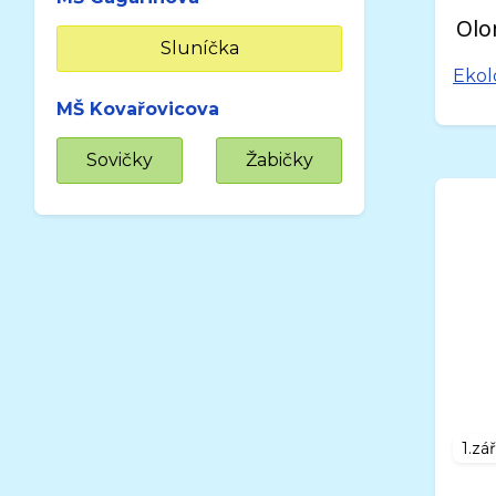
Sluníčka
Ekol
MŠ Kovařovicova
Sovičky
Žabičky
1.zá