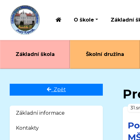
O škole
Základní š
Základní škola
Školní družina
Pr
Zpět
31.s
Základní informace
Po
Kontakty
MŠ