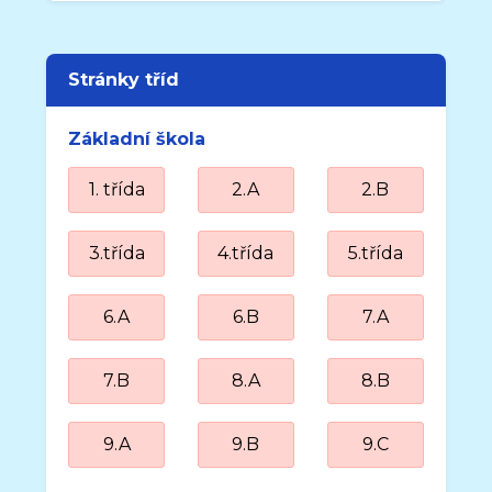
Stránky tříd
Základní škola
1. třída
2.A
2.B
3.třída
4.třída
5.třída
6.A
6.B
7.A
7.B
8.A
8.B
9.A
9.B
9.C