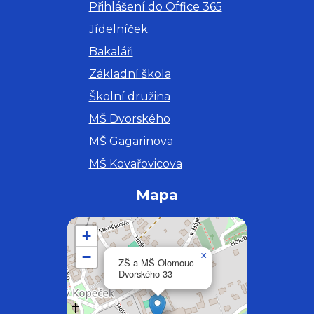
Přihlášení do Office 365
Jídelníček
Bakaláři
Základní škola
Školní družina
MŠ Dvorského
MŠ Gagarinova
MŠ Kovařovicova
Mapa
+
−
×
ZŠ a MŠ Olomouc
Dvorského 33