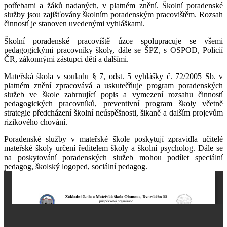
potřebami a žáků nadaných, v platném znění. Školní poradenské
služby jsou zajišťovány školním poradenským pracovištěm. Rozsah
činností je stanoven uvedenými vyhláškami.
Školní poradenské pracoviště úzce spolupracuje se všemi
pedagogickými pracovníky školy, dále se ŠPZ, s OSPOD, Policií
ČR, zákonnými zástupci dětí a dalšími.
Mateřská škola v souladu § 7, odst. 5 vyhlášky č. 72/2005 Sb. v
platném znění
zpracovává a uskutečňuje program poradenských
služeb ve škole zahrnující popis a vymezení rozsahu činností
pedagogických pracovníků, preventivní program školy včetně
strategie předcházení školní neúspěšnosti, šikaně a dalším projevům
rizikového chování.
Poradenské služby v mateřské škole poskytují zpravidla učitelé
mateřské školy určení ředitelem školy a školní psycholog. Dále se
na poskytování poradenských služeb mohou podílet speciální
pedagog, školský logoped, sociální pedagog.