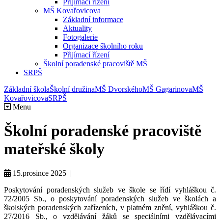
Přijímací řízení
MŠ Kovařovicova
Základní informace
Aktuality
Fotogalerie
Organizace školního roku
Přijímací řízení
Školní poradenské pracoviště MŠ
SRPŠ
Základní škola
Školní družina
MŠ Dvorského
MŠ Gagarinova
MŠ
Kovařovicova
SRPŠ
Menu
Školní poradenské pracoviště
mateřské školy
15.prosince 2025 |
Poskytování poradenských služeb ve škole se řídí vyhláškou č.
72/2005 Sb., o poskytování poradenských služeb ve školách a
školských poradenských zařízeních, v platném znění, vyhláškou č.
27/2016 Sb., o vzdělávání žáků se speciálními vzdělávacími