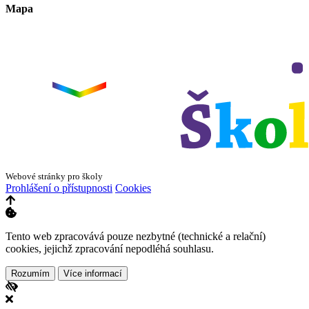
Mapa
Leaflet
|
©
OpenStreetMap
×
+
ZŠ a MŠ Olomouc
Dvorského 33
−
Webové stránky pro školy
Prohlášení o přístupnosti
Cookies
Tento web zpracovává pouze nezbytné (technické a relační)
cookies, jejichž zpracování nepodléhá souhlasu.
Rozumím
Více informací