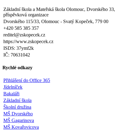
Základní škola a Mateřská škola Olomouc, Dvorského 33,
příspěvková organizace
Dvorského 115/33, Olomouc - Svatý Kopeček, 779 00
+420 585 385 357
reditel@zskopecek.cz
https://www.zskopecek.cz
ISDS: 37ymf2k
IČ: 70631042
Rychlé odkazy
Přihlášení do Office 365
Jídelníček
Bakaláři
Základní škola
Školní družina
MŠ Dvorského
MŠ Gagarinova
MŠ Kovařovicova