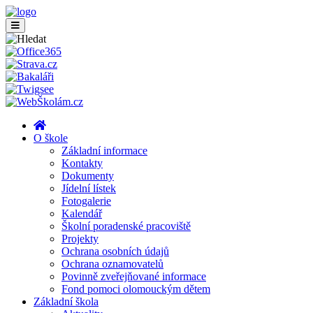
O škole
Základní informace
Kontakty
Dokumenty
Jídelní lístek
Fotogalerie
Kalendář
Školní poradenské pracoviště
Projekty
Ochrana osobních údajů
Ochrana oznamovatelů
Povinně zveřejňované informace
Fond pomoci olomouckým dětem
Základní škola