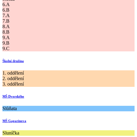
6.A
6.B
7.A
7.B
8.A
8.B
9.A
9.B
9.C
Školní družina
1. oddělení
2. oddělení
3. oddělení
MŠ Dvorského
Slůňata
MŠ Gagarinova
Sluníčka