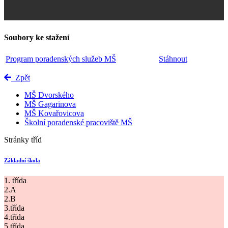
Soubory ke stažení
Program poradenských služeb MŠ
Stáhnout
Zpět
MŠ Dvorského
MŠ Gagarinova
MŠ Kovařovicova
Školní poradenské pracoviště MŠ
Stránky tříd
Základní škola
1. třída
2.A
2.B
3.třída
4.třída
5.třída