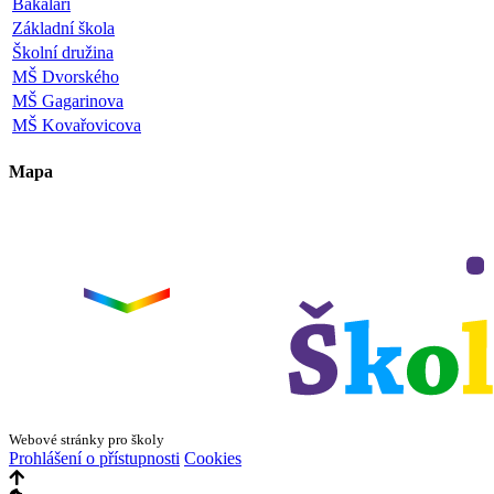
Bakaláři
Základní škola
Školní družina
MŠ Dvorského
MŠ Gagarinova
MŠ Kovařovicova
Mapa
Leaflet
|
©
OpenStreetMap
×
+
ZŠ a MŠ Olomouc
Dvorského 33
−
Webové stránky pro školy
Prohlášení o přístupnosti
Cookies