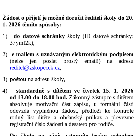
Žádost o přijetí je možné doručit řediteli školy do 20.
1. 2026 těmito způsoby:
1)
do datové schránky
školy (ID datové schránky:
37ymf2k),
2)
e-mailem s uznávaným elektronickým podpisem
(nelze jen poslat prostý email!) na adresu
reditel@zskopecek.cz
,
3)
poštou
na adresu školy,
4)
standardně s dítětem ve čtvrtek 15. 1. 2026
od 13.00 do 18.00 hod.
Zákonný zástupce s dítětem
absolvuje motivační část zápisu, u formální části
odevzdá vyplněnou žádost, předloží ke kontrole
rodný list dítěte a občanský průkaz a převezme
registrační číslo žádosti a desatero pro rodiče.
Do školy na zápis vstoupíte levým vchodem