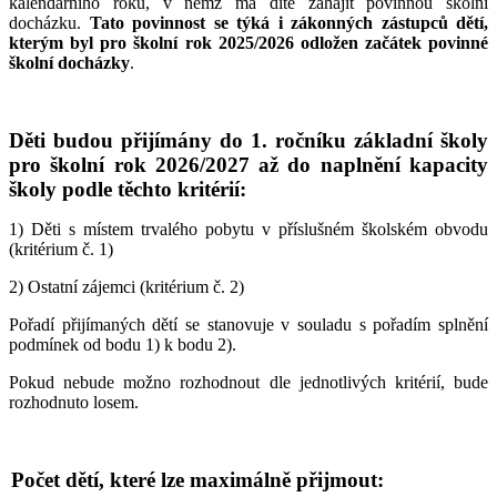
kalendářního roku, v němž má dítě zahájit povinnou školní
docházku.
Tato povinnost se týká i zákonných zástupců dětí,
kterým byl pro školní rok 2025/2026 odložen začátek povinné
školní docházky
.
Děti budou přijímány do 1. ročníku základní školy
pro školní rok 2026/2027 až do naplnění kapacity
školy podle těchto kritérií:
1) Děti s místem trvalého pobytu v příslušném školském obvodu
(kritérium č. 1)
2) Ostatní zájemci (kritérium č. 2)
Pořadí přijímaných dětí se stanovuje v souladu s pořadím splnění
podmínek od bodu 1) k bodu 2).
Pokud nebude možno rozhodnout dle jednotlivých kritérií, bude
rozhodnuto losem.
Počet dětí, které lze maximálně přijmout: