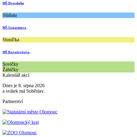
MŠ Dvorského
Slůňata
MŠ Gagarinova
Sluníčka
MŠ Kovařovicova
Sovičky
Žabičky
Kalendář akcí
Dnes je 8. srpna 2026
a svátek má Soběslav.
Partnerství