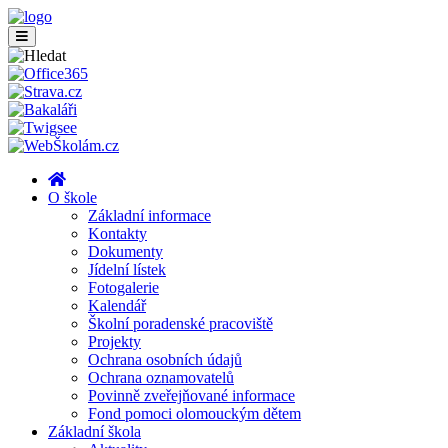
O škole
Základní informace
Kontakty
Dokumenty
Jídelní lístek
Fotogalerie
Kalendář
Školní poradenské pracoviště
Projekty
Ochrana osobních údajů
Ochrana oznamovatelů
Povinně zveřejňované informace
Fond pomoci olomouckým dětem
Základní škola