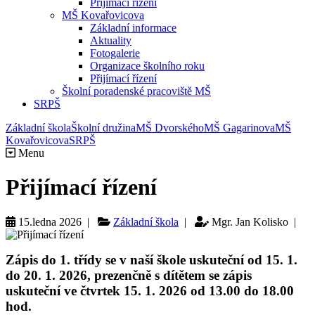
Přijímací řízení
MŠ Kovařovicova
Základní informace
Aktuality
Fotogalerie
Organizace školního roku
Přijímací řízení
Školní poradenské pracoviště MŠ
SRPŠ
Základní škola
Školní družina
MŠ Dvorského
MŠ Gagarinova
MŠ
Kovařovicova
SRPŠ
Menu
Přijímací řízení
15.ledna 2026 |
Základní škola
|
Mgr. Jan Kolisko |
Zápis do 1. třídy se v naší škole uskuteční od 15. 1.
do 20. 1. 2026, prezenčně s dítětem se zápis
uskuteční ve
čtvrtek 15. 1. 2026 od 13.00 do 18.00
hod.