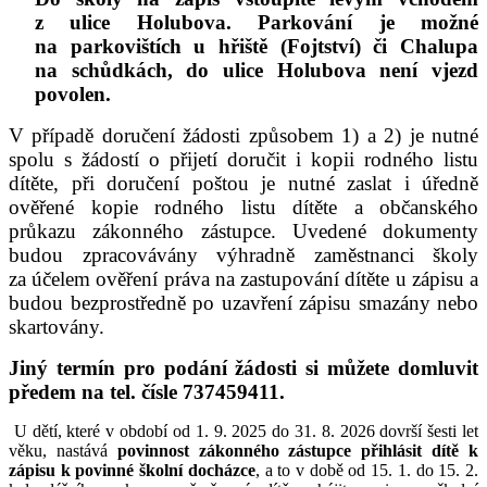
z ulice Holubova. Parkování je možné
na parkovištích u hřiště (Fojtství) či Chalupa
na schůdkách, do ulice Holubova není vjezd
povolen.
V případě doručení žádosti způsobem 1) a 2) je nutné
spolu s žádostí o přijetí doručit i kopii rodného listu
dítěte, při doručení poštou je nutné zaslat i úředně
ověřené kopie rodného listu dítěte a občanského
průkazu zákonného zástupce. Uvedené dokumenty
budou zpracovávány výhradně zaměstnanci školy
za účelem ověření práva na zastupování dítěte u zápisu a
budou bezprostředně po uzavření zápisu smazány nebo
skartovány.
Jiný termín pro podání žádosti si můžete domluvit
předem na tel. čísle 737459411.
U dětí, které v období od 1. 9. 2025 do 31. 8. 2026 dovrší šesti let
věku, nastává
povinnost zákonného zástupce přihlásit dítě k
zápisu k povinné školní docházce
, a to v době od 15. 1. do 15. 2.