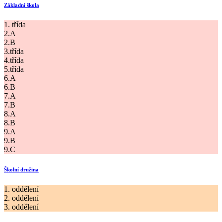
Základní škola
1. třída
2.A
2.B
3.třída
4.třída
5.třída
6.A
6.B
7.A
7.B
8.A
8.B
9.A
9.B
9.C
Školní družina
1. oddělení
2. oddělení
3. oddělení