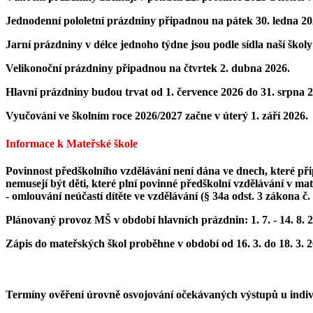
Jednodenní pololetní prázdniny
připadnou na
pátek 30. ledna 20
Jarní prázdniny
v délce jednoho týdne jsou podle sídla naší škol
Velikonoční prázdniny
připadnou
na čtvrtek 2. dubna 2026.
Hlavní prázdniny
budou trvat
od 1. července 2026 do 31. srpna 
Vyučování
ve školním roce 2026/2027 začne
v úterý 1. září 2026.
Informace k Mateřské škole
Povinnost předškolního vzdělávání není dána ve dnech, které při
nemusejí být děti, které plní povinné předškolní vzdělávání v 
- omlouvání neúčastí dítěte ve vzdělávání (§ 34a odst. 3 zákona č.
Plánovaný provoz MŠ v období hlavních prázdnin: 1. 7. - 14. 8. 
Zápis do mateřských škol proběhne v období od 16. 3. do 18. 3. 
Termíny ověření úrovně osvojování očekávaných výstupů u indiv