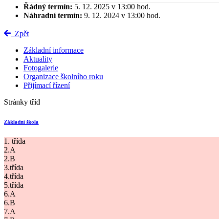
Řádný termín:
5. 12. 2025 v 13:00 hod.
Náhradní termín:
9. 12. 2024 v 13:00 hod.
Zpět
Základní informace
Aktuality
Fotogalerie
Organizace školního roku
Přijímací řízení
Stránky tříd
Základní škola
1. třída
2.A
2.B
3.třída
4.třída
5.třída
6.A
6.B
7.A