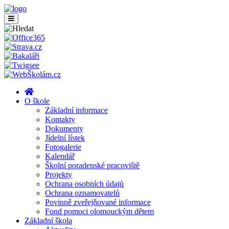
O škole
Základní informace
Kontakty
Dokumenty
Jídelní lístek
Fotogalerie
Kalendář
Školní poradenské pracoviště
Projekty
Ochrana osobních údajů
Ochrana oznamovatelů
Povinně zveřejňované informace
Fond pomoci olomouckým dětem
Základní škola