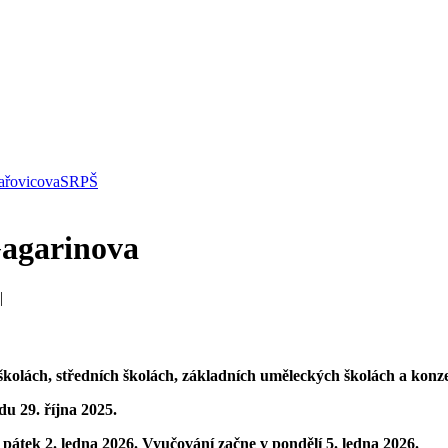
řovicova
SRPŠ
Gagarinova
 |
školách, středních školách, základních uměleckých školách a konz
edu 29. října 2025
.
 pátek 2. ledna 2026.
Vyučování začne v pondělí 5. ledna 2026.