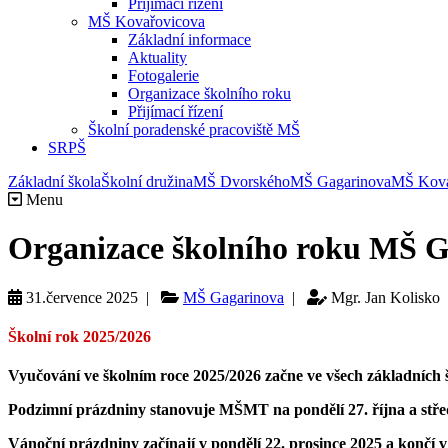
Přijímací řízení
MŠ Kovařovicova
Základní informace
Aktuality
Fotogalerie
Organizace školního roku
Přijímací řízení
Školní poradenské pracoviště MŠ
SRPŠ
Základní škola
Školní družina
MŠ Dvorského
MŠ Gagarinova
MŠ Kova
Menu
Organizace školního roku MŠ 
31.července 2025 |
MŠ Gagarinova
|
Mgr. Jan Kolisko
Školní rok 2025/2026
Vyučování
ve školním roce
2025/2026
začne ve všech základních 
Podzimní prázdniny
stanovuje MŠMT
na pondělí 27. října a stř
Vánoční prázdniny
začínají
v pondělí 22. prosince 2025 a končí v