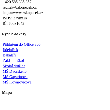
+420 585 385 357
reditel@zskopecek.cz
https://www.zskopecek.cz
ISDS: 37ymf2k
IČ: 70631042
Rychlé odkazy
Přihlášení do Office 365
Jídelníček
Bakaláři
Základní škola
Školní družina
MŠ Dvorského
MŠ Gagarinova
MŠ Kovařovicova
Mapa
+