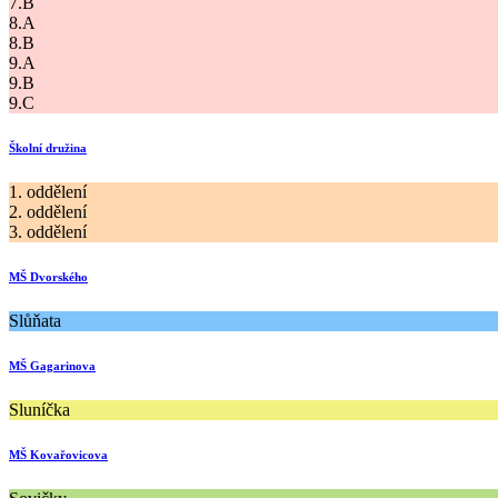
7.B
8.A
8.B
9.A
9.B
9.C
Školní družina
1. oddělení
2. oddělení
3. oddělení
MŠ Dvorského
Slůňata
MŠ Gagarinova
Sluníčka
MŠ Kovařovicova