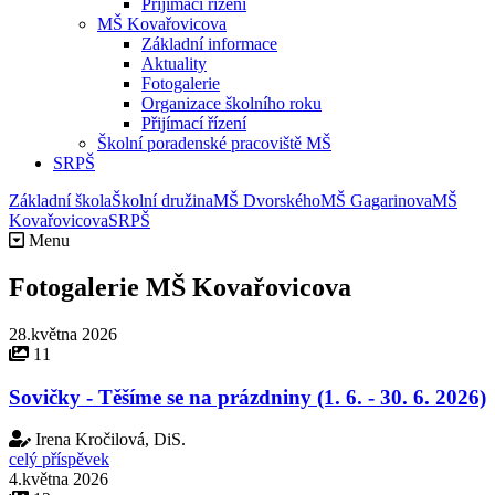
Přijímací řízení
MŠ Kovařovicova
Základní informace
Aktuality
Fotogalerie
Organizace školního roku
Přijímací řízení
Školní poradenské pracoviště MŠ
SRPŠ
Základní škola
Školní družina
MŠ Dvorského
MŠ Gagarinova
MŠ
Kovařovicova
SRPŠ
Menu
Fotogalerie MŠ Kovařovicova
28.května 2026
11
Sovičky - Těšíme se na prázdniny (1. 6. - 30. 6. 2026)
Irena Kročilová, DiS.
celý příspěvek
4.května 2026