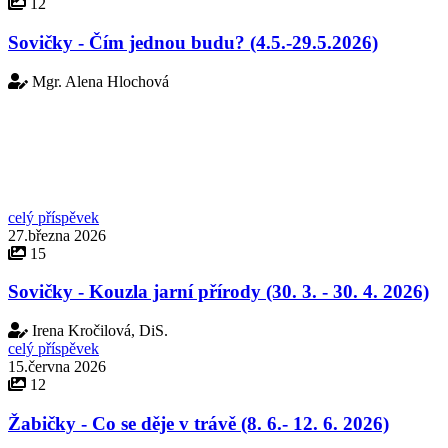
12
Sovičky - Čím jednou budu? (4.5.-29.5.2026)
Mgr. Alena Hlochová
celý příspěvek
27.března 2026
15
Sovičky - Kouzla jarní přírody (30. 3. - 30. 4. 2026)
Irena Kročilová, DiS.
celý příspěvek
15.června 2026
12
Žabičky - Co se děje v trávě (8. 6.- 12. 6. 2026)