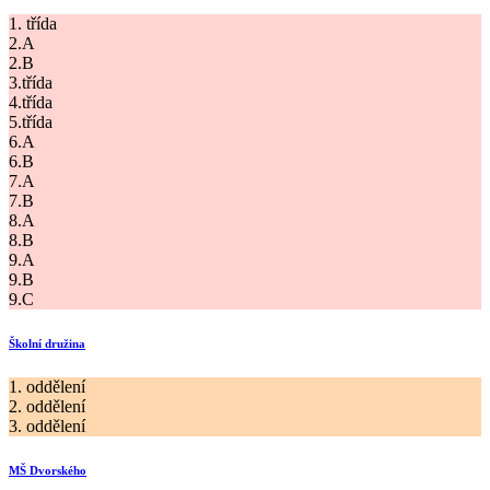
1. třída
2.A
2.B
3.třída
4.třída
5.třída
6.A
6.B
7.A
7.B
8.A
8.B
9.A
9.B
9.C
Školní družina
1. oddělení
2. oddělení
3. oddělení
MŠ Dvorského