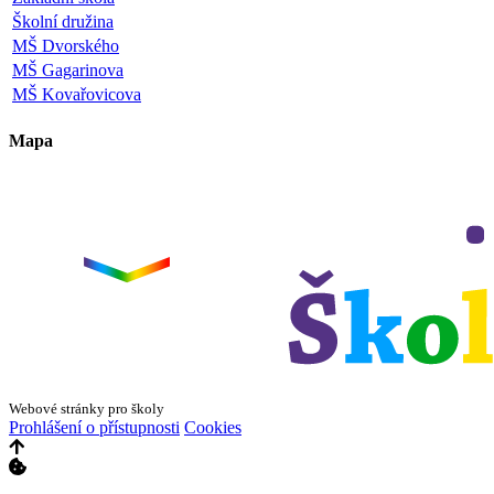
Školní družina
MŠ Dvorského
MŠ Gagarinova
MŠ Kovařovicova
Mapa
Leaflet
|
©
OpenStreetMap
×
+
ZŠ a MŠ Olomouc
Dvorského 33
−
Webové stránky pro školy
Prohlášení o přístupnosti
Cookies