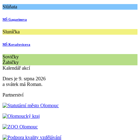
Slůňata
MŠ Gagarinova
Sluníčka
MŠ Kovařovicova
Sovičky
Žabičky
Kalendář akcí
Dnes je 9. srpna 2026
a svátek má Roman.
Partnerství