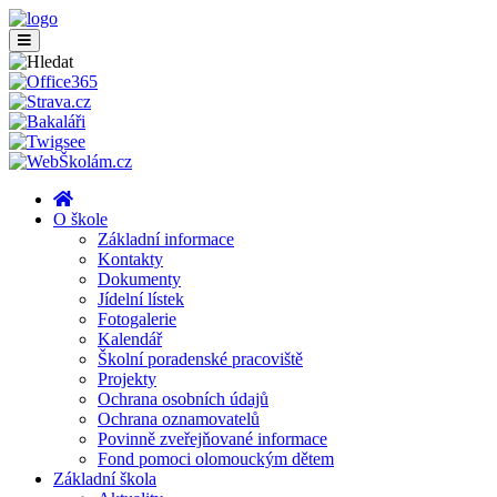
O škole
Základní informace
Kontakty
Dokumenty
Jídelní lístek
Fotogalerie
Kalendář
Školní poradenské pracoviště
Projekty
Ochrana osobních údajů
Ochrana oznamovatelů
Povinně zveřejňované informace
Fond pomoci olomouckým dětem
Základní škola