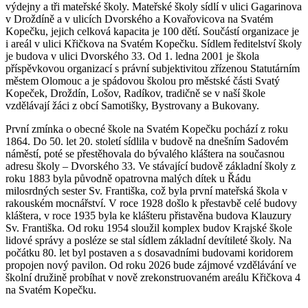
výdejny a tři mateřské školy. Mateřské školy sídlí v ulici Gagarinova
v Droždíně a v ulicích Dvorského a Kovařovicova na Svatém
Kopečku, jejich celková kapacita je 100 dětí. Součástí organizace je
i areál v ulici Křičkova na Svatém Kopečku. Sídlem ředitelství školy
je budova v ulici Dvorského 33. Od 1. ledna 2001 je škola
příspěvkovou organizací s právní subjektivitou zřízenou Statutárním
městem Olomouc a je spádovou školou pro městské části Svatý
Kopeček, Droždín, Lošov, Radíkov, tradičně se v naší škole
vzdělávají žáci z obcí Samotišky, Bystrovany a Bukovany.
První zmínka o obecné škole na Svatém Kopečku pochází z roku
1864. Do 50. let 20. století sídlila v budově na dnešním Sadovém
náměstí, poté se přestěhovala do bývalého kláštera na současnou
adresu školy – Dvorského 33. Ve stávající budově základní školy z
roku 1883 byla původně opatrovna malých dítek u Řádu
milosrdných sester Sv. Františka, což byla první mateřská škola v
rakouském mocnářství. V roce 1928 došlo k přestavbě celé budovy
kláštera, v roce 1935 byla ke klášteru přistavěna budova Klauzury
Sv. Františka. Od roku 1954 sloužil komplex budov Krajské škole
lidové správy a posléze se stal sídlem základní devítileté školy. Na
počátku 80. let byl postaven a s dosavadními budovami koridorem
propojen nový pavilon. Od roku 2026 bude zájmové vzdělávání ve
školní družině probíhat v nově zrekonstruovaném areálu Křičkova 4
na Svatém Kopečku.