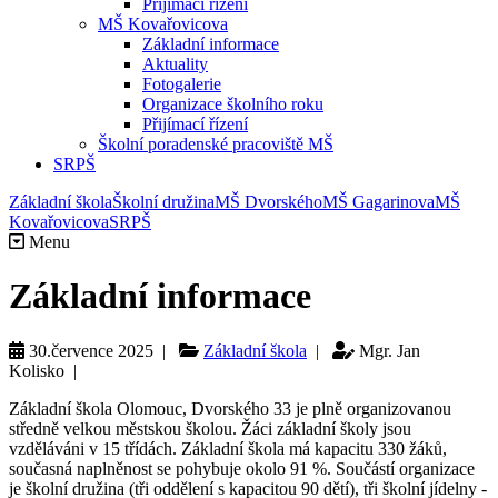
Přijímací řízení
MŠ Kovařovicova
Základní informace
Aktuality
Fotogalerie
Organizace školního roku
Přijímací řízení
Školní poradenské pracoviště MŠ
SRPŠ
Základní škola
Školní družina
MŠ Dvorského
MŠ Gagarinova
MŠ
Kovařovicova
SRPŠ
Menu
Základní informace
30.července 2025 |
Základní škola
|
Mgr. Jan
Kolisko |
Základní škola Olomouc, Dvorského 33 je plně organizovanou
středně velkou městskou školou. Žáci základní školy jsou
vzděláváni v 15 třídách. Základní škola má kapacitu 330 žáků,
současná naplněnost se pohybuje okolo 91 %. Součástí organizace
je školní družina (tři oddělení s kapacitou 90 dětí), tři školní jídelny -