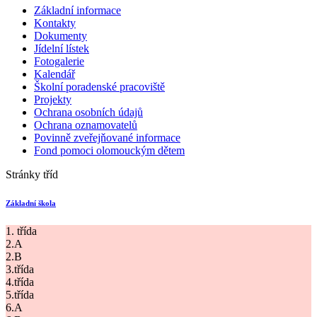
Základní informace
Kontakty
Dokumenty
Jídelní lístek
Fotogalerie
Kalendář
Školní poradenské pracoviště
Projekty
Ochrana osobních údajů
Ochrana oznamovatelů
Povinně zveřejňované informace
Fond pomoci olomouckým dětem
Stránky tříd
Základní škola
1. třída
2.A
2.B
3.třída
4.třída
5.třída
6.A