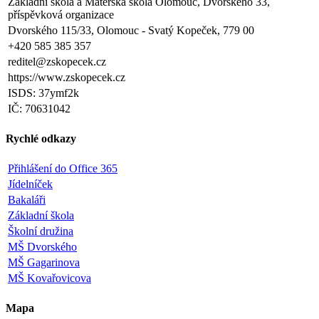
Základní škola a Mateřská škola Olomouc, Dvorského 33,
příspěvková organizace
Dvorského 115/33, Olomouc - Svatý Kopeček, 779 00
+420 585 385 357
reditel@zskopecek.cz
https://www.zskopecek.cz
ISDS: 37ymf2k
IČ: 70631042
Rychlé odkazy
Přihlášení do Office 365
Jídelníček
Bakaláři
Základní škola
Školní družina
MŠ Dvorského
MŠ Gagarinova
MŠ Kovařovicova
Mapa