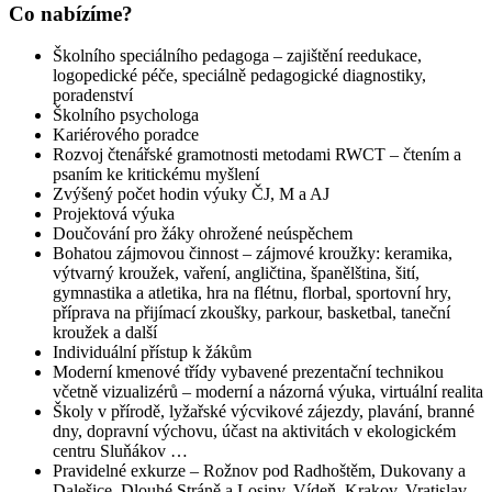
Co nabízíme?
Školního speciálního pedagoga – zajištění reedukace,
logopedické péče, speciálně pedagogické diagnostiky,
poradenství
Školního psychologa
Kariérového poradce
Rozvoj čtenářské gramotnosti metodami RWCT – čtením a
psaním ke kritickému myšlení
Zvýšený počet hodin výuky ČJ, M a AJ
Projektová výuka
Doučování pro žáky ohrožené neúspěchem
Bohatou zájmovou činnost – zájmové kroužky: keramika,
výtvarný kroužek, vaření, angličtina, španělština, šití,
gymnastika a atletika, hra na flétnu, florbal, sportovní hry,
příprava na přijímací zkoušky, parkour, basketbal, taneční
kroužek a další
Individuální přístup k žákům
Moderní kmenové třídy vybavené prezentační technikou
včetně vizualizérů – moderní a názorná výuka, virtuální realita
Školy v přírodě, lyžařské výcvikové zájezdy, plavání, branné
dny, dopravní výchovu, účast na aktivitách v ekologickém
centru Sluňákov …
Pravidelné exkurze – Rožnov pod Radhoštěm, Dukovany a
Dalešice, Dlouhé Stráně a Losiny, Vídeň, Krakov, Vratislav,