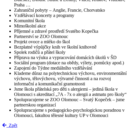
Praha …
Zahraniční pobyty – Anglie, Francie, Chorvatsko
Vzdělávací koncerty a programy
Komunitní škola
Mimoškolní akce
Příjemné a zdravé prostředí Svatého Kopečka
Partnerství se ZOO Olomouc
Projekt ovoce a mléko do škol
Bezplatné výpůjčky knih ve školní knihovně
Spolek rodičů a přátel školy
Příprava na výuku a vypracování domácích úkolů v ŠD
Sociální program (dotace na obědy, výlety, pomůcky apod.)
Zapojení do Týdne mediálního vzdělávání
Klademe důraz na polytechnickou výchovu, environmentální
výchovu, tělovýchovu, výtvarné činnosti a na rozvoj
informační a komunikační gramotnosti
Jsme škola přátelská pro děti s alergiemi – jediná škola v
Olomouci s akreditací „7A - 7x o alergii a astmatu pro školy“
Spolupracujeme se ZOO Olomouc – Svatý Kopeček – jsme
partnerskou organizací
Spolupracujeme s pedagogicko-psychologickou poradnou v
Olomouci, fakultou tělesné kultury UP v Olomouci
Zpět