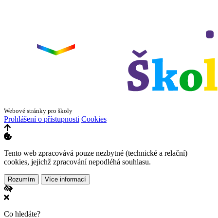
Leaflet
|
©
OpenStreetMap
×
+
ZŠ a MŠ Olomouc
Dvorského 33
−
Webové stránky pro školy
Prohlášení o přístupnosti
Cookies
Tento web zpracovává pouze nezbytné (technické a relační)
cookies, jejichž zpracování nepodléhá souhlasu.
Rozumím
Více informací
Co hledáte?