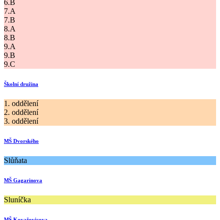
6.B
7.A
7.B
8.A
8.B
9.A
9.B
9.C
Školní družina
1. oddělení
2. oddělení
3. oddělení
MŠ Dvorského
Slůňata
MŠ Gagarinova
Sluníčka
MŠ Kovařovicova