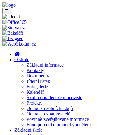
O škole
Základní informace
Kontakty
Dokumenty
Jídelní lístek
Fotogalerie
Kalendář
Školní poradenské pracoviště
Projekty
Ochrana osobních údajů
Ochrana oznamovatelů
Povinně zveřejňované informace
Fond pomoci olomouckým dětem
Základní škola