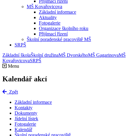
Přijímací řízení
MŠ Kovařovicova
Základní informace
Aktuality
Fotogalerie
Organizace školního roku
Přijímací řízení
Školní poradenské pracoviště MŠ
SRPŠ
Základní škola
Školní družina
MŠ Dvorského
MŠ Gagarinova
MŠ
Kovařovicova
SRPŠ
Menu
Kalendář akcí
Zpět
Základní informace
Kontakty
Dokumenty
Jídelní lístek
Fotogalerie
Kalendář
Školní poradenské pracoviště