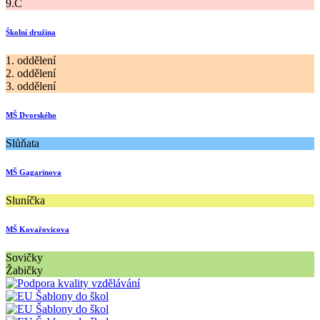
9.C
Školní družina
1. oddělení
2. oddělení
3. oddělení
MŠ Dvorského
Slůňata
MŠ Gagarinova
Sluníčka
MŠ Kovařovicova
Sovičky
Žabičky