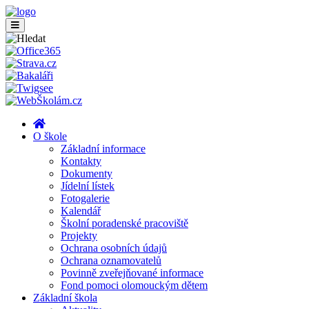
O škole
Základní informace
Kontakty
Dokumenty
Jídelní lístek
Fotogalerie
Kalendář
Školní poradenské pracoviště
Projekty
Ochrana osobních údajů
Ochrana oznamovatelů
Povinně zveřejňované informace
Fond pomoci olomouckým dětem
Základní škola