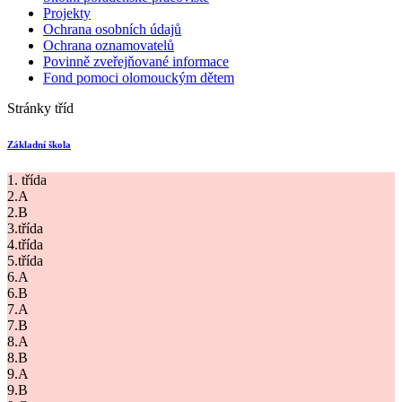
Projekty
Ochrana osobních údajů
Ochrana oznamovatelů
Povinně zveřejňované informace
Fond pomoci olomouckým dětem
Stránky tříd
Základní škola
1. třída
2.A
2.B
3.třída
4.třída
5.třída
6.A
6.B
7.A
7.B
8.A
8.B
9.A
9.B