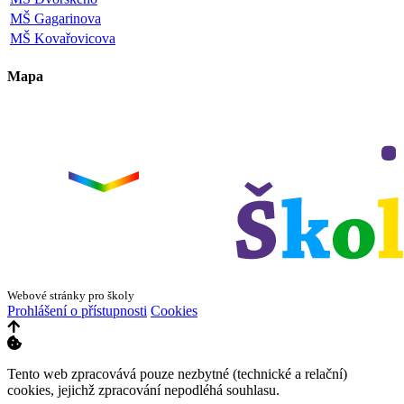
MŠ Gagarinova
MŠ Kovařovicova
Mapa
Leaflet
|
©
OpenStreetMap
×
+
ZŠ a MŠ Olomouc
Dvorského 33
−
Webové stránky pro školy
Prohlášení o přístupnosti
Cookies
Tento web zpracovává pouze nezbytné (technické a relační)
cookies, jejichž zpracování nepodléhá souhlasu.