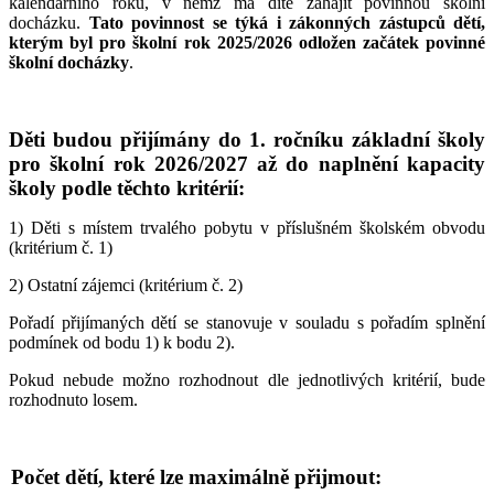
kalendářního roku, v němž má dítě zahájit povinnou školní
docházku.
Tato povinnost se týká i zákonných zástupců dětí,
kterým byl pro školní rok 2025/2026 odložen začátek povinné
školní docházky
.
Děti budou přijímány do 1. ročníku základní školy
pro školní rok 2026/2027 až do naplnění kapacity
školy podle těchto kritérií:
1) Děti s místem trvalého pobytu v příslušném školském obvodu
(kritérium č. 1)
2) Ostatní zájemci (kritérium č. 2)
Pořadí přijímaných dětí se stanovuje v souladu s pořadím splnění
podmínek od bodu 1) k bodu 2).
Pokud nebude možno rozhodnout dle jednotlivých kritérií, bude
rozhodnuto losem.
Počet dětí, které lze maximálně přijmout: