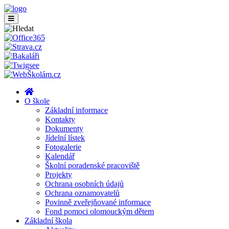
O škole
Základní informace
Kontakty
Dokumenty
Jídelní lístek
Fotogalerie
Kalendář
Školní poradenské pracoviště
Projekty
Ochrana osobních údajů
Ochrana oznamovatelů
Povinně zveřejňované informace
Fond pomoci olomouckým dětem
Základní škola