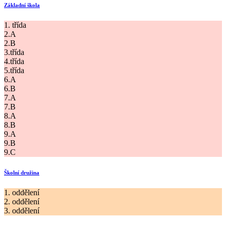
Základní škola
1. třída
2.A
2.B
3.třída
4.třída
5.třída
6.A
6.B
7.A
7.B
8.A
8.B
9.A
9.B
9.C
Školní družina
1. oddělení
2. oddělení
3. oddělení