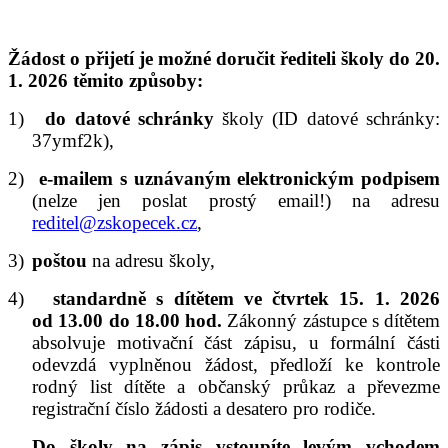
Žádost o přijetí je možné doručit řediteli školy do 20.
1. 2026 těmito způsoby:
1)
do datové schránky
školy (ID datové schránky:
37ymf2k),
2)
e-mailem s uznávaným elektronickým podpisem
(nelze jen poslat prostý email!) na adresu
reditel@zskopecek.cz
,
3)
poštou
na adresu školy,
4)
standardně s dítětem ve čtvrtek 15. 1. 2026
od 13.00 do 18.00 hod.
Zákonný zástupce s dítětem
absolvuje motivační část zápisu, u formální části
odevzdá vyplněnou žádost, předloží ke kontrole
rodný list dítěte a občanský průkaz a převezme
registrační číslo žádosti a desatero pro rodiče.
Do školy na zápis vstoupíte levým vchodem