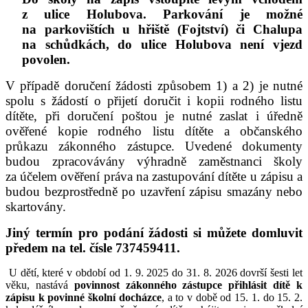
z ulice Holubova. Parkování je možné
na parkovištích u hřiště (Fojtství) či Chalupa
na schůdkách, do ulice Holubova není vjezd
povolen.
V případě doručení žádosti způsobem 1) a 2) je nutné
spolu s žádostí o přijetí doručit i kopii rodného listu
dítěte, při doručení poštou je nutné zaslat i úředně
ověřené kopie rodného listu dítěte a občanského
průkazu zákonného zástupce. Uvedené dokumenty
budou zpracovávány výhradně zaměstnanci školy
za účelem ověření práva na zastupování dítěte u zápisu a
budou bezprostředně po uzavření zápisu smazány nebo
skartovány.
Jiný termín pro podání žádosti si můžete domluvit
předem na tel. čísle 737459411.
U dětí, které v období od 1. 9. 2025 do 31. 8. 2026 dovrší šesti let
věku, nastává
povinnost zákonného zástupce přihlásit dítě k
zápisu k povinné školní docházce
, a to v době od 15. 1. do 15. 2.