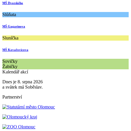
MŠ Dvorského
Slůňata
MŠ Gagarinova
Sluníčka
MŠ Kovařovicova
Sovičky
Žabičky
Kalendář akcí
Dnes je 8. srpna 2026
a svátek má Soběslav.
Partnerství