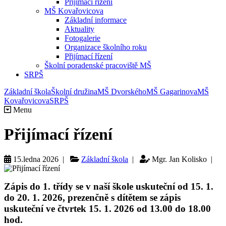
Přijímací řízení
MŠ Kovařovicova
Základní informace
Aktuality
Fotogalerie
Organizace školního roku
Přijímací řízení
Školní poradenské pracoviště MŠ
SRPŠ
Základní škola
Školní družina
MŠ Dvorského
MŠ Gagarinova
MŠ
Kovařovicova
SRPŠ
Menu
Přijímací řízení
15.ledna 2026 |
Základní škola
|
Mgr. Jan Kolisko |
Zápis do 1. třídy se v naší škole uskuteční od 15. 1.
do 20. 1. 2026, prezenčně s dítětem se zápis
uskuteční ve
čtvrtek 15. 1. 2026 od 13.00 do 18.00
hod.