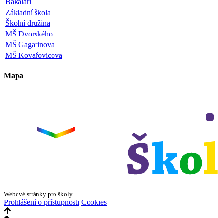
Bakaláři
Základní škola
Školní družina
MŠ Dvorského
MŠ Gagarinova
MŠ Kovařovicova
Mapa
Leaflet
|
©
OpenStreetMap
×
+
ZŠ a MŠ Olomouc
Dvorského 33
−
Webové stránky pro školy
Prohlášení o přístupnosti
Cookies