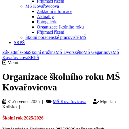
Přijímací řízení
MŠ Kovařovicova
Základní informace
Aktuality
Fotogalerie
Organizace školního roku
Přijímací řízení
Školní poradenské pracoviště MŠ
SRPŠ
Základní škola
Školní družina
MŠ Dvorského
MŠ Gagarinova
MŠ
Kovařovicova
SRPŠ
Menu
Organizace školního roku MŠ
Kovařovicova
31.července 2025 |
MŠ Kovařovicova
|
Mgr. Jan
Kolisko |
Školní rok 2025/2026