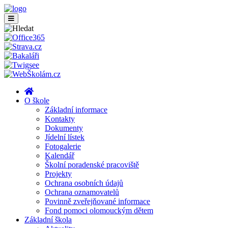
O škole
Základní informace
Kontakty
Dokumenty
Jídelní lístek
Fotogalerie
Kalendář
Školní poradenské pracoviště
Projekty
Ochrana osobních údajů
Ochrana oznamovatelů
Povinně zveřejňované informace
Fond pomoci olomouckým dětem
Základní škola