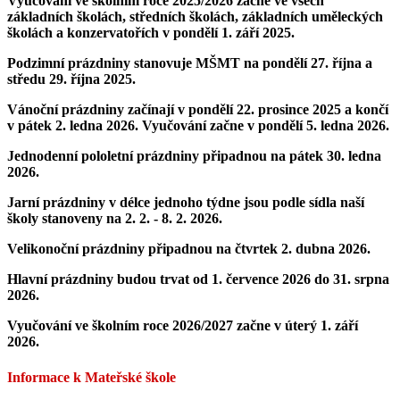
Vyučování
ve školním roce
2025/2026
začne ve všech
základních školách, středních školách, základních uměleckých
školách a konzervatořích
v pondělí 1. září 2025
.
Podzimní prázdniny
stanovuje MŠMT
na pondělí 27. října a
středu 29. října 2025
.
Vánoční prázdniny
začínají
v pondělí 22. prosince 2025 a končí
v pátek 2. ledna 2026.
Vyučování začne v pondělí 5. ledna 2026.
Jednodenní pololetní prázdniny
připadnou na
pátek 30. ledna
2026.
Jarní prázdniny
v délce jednoho týdne jsou podle sídla naší
školy stanoveny na
2. 2. - 8. 2. 2026
.
Velikonoční prázdniny
připadnou
na čtvrtek 2. dubna 2026.
Hlavní prázdniny
budou trvat
od 1. července 2026 do 31. srpna
2026.
Vyučování
ve školním roce 2026/2027 začne
v úterý 1. září
2026.
Informace k Mateřské škole