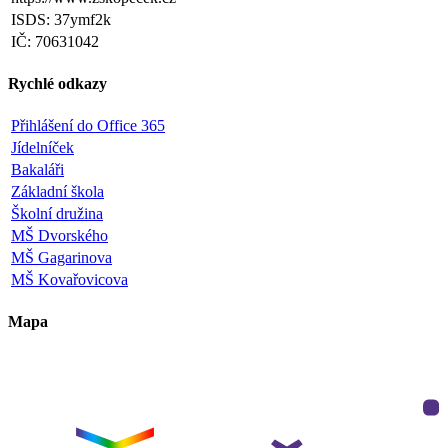
ISDS: 37ymf2k
IČ: 70631042
Rychlé odkazy
Přihlášení do Office 365
Jídelníček
Bakaláři
Základní škola
Školní družina
MŠ Dvorského
MŠ Gagarinova
MŠ Kovařovicova
Mapa
Leaflet
|
©
OpenStreetMap
×
+
ZŠ a MŠ Olomouc
Dvorského 33
−