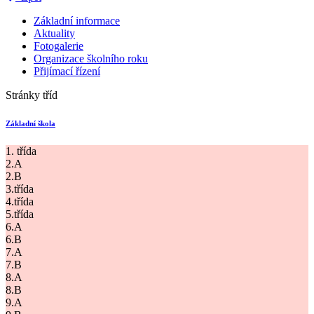
Základní informace
Aktuality
Fotogalerie
Organizace školního roku
Přijímací řízení
Stránky tříd
Základní škola
1. třída
2.A
2.B
3.třída
4.třída
5.třída
6.A
6.B
7.A
7.B
8.A
8.B
9.A