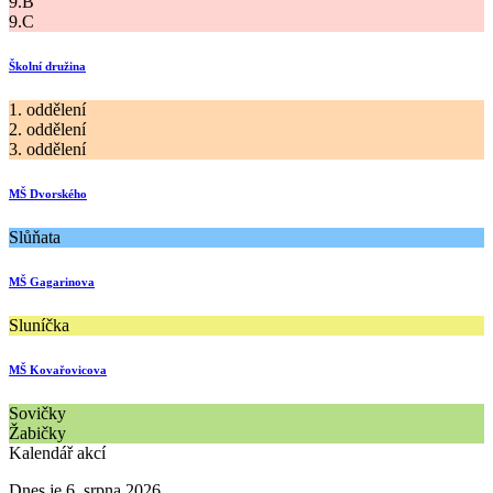
9.B
9.C
Školní družina
1. oddělení
2. oddělení
3. oddělení
MŠ Dvorského
Slůňata
MŠ Gagarinova
Sluníčka
MŠ Kovařovicova
Sovičky
Žabičky
Kalendář akcí
Dnes je 6. srpna 2026