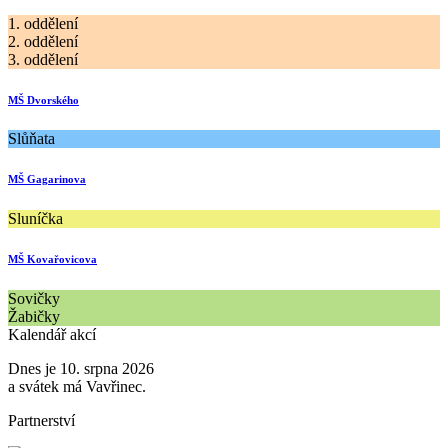
1. oddělení
2. oddělení
3. oddělení
MŠ Dvorského
Slůňata
MŠ Gagarinova
Sluníčka
MŠ Kovařovicova
Sovičky
Žabičky
Kalendář akcí
Dnes je 10. srpna 2026
a svátek má Vavřinec.
Partnerství