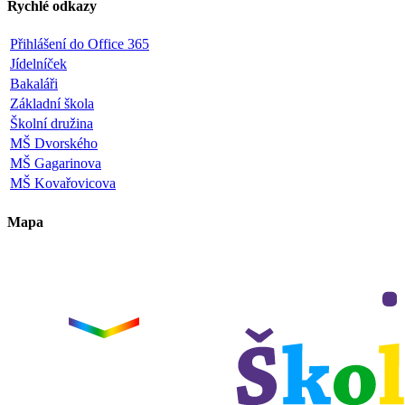
Rychlé odkazy
Přihlášení do Office 365
Jídelníček
Bakaláři
Základní škola
Školní družina
MŠ Dvorského
MŠ Gagarinova
MŠ Kovařovicova
Mapa
Leaflet
|
©
OpenStreetMap
×
+
ZŠ a MŠ Olomouc
Dvorského 33
−