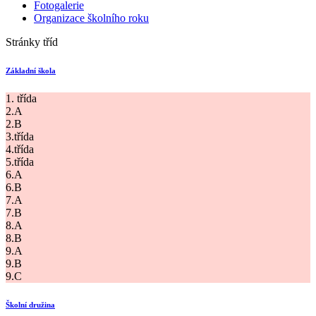
Fotogalerie
Organizace školního roku
Stránky tříd
Základní škola
1. třída
2.A
2.B
3.třída
4.třída
5.třída
6.A
6.B
7.A
7.B
8.A
8.B
9.A
9.B
9.C
Školní družina