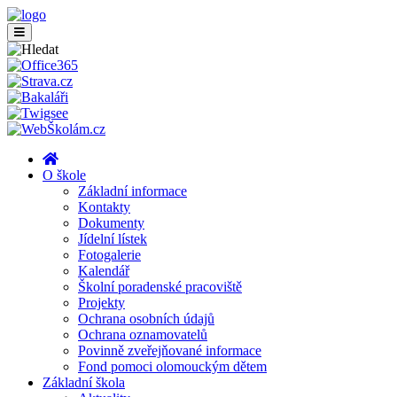
O škole
Základní informace
Kontakty
Dokumenty
Jídelní lístek
Fotogalerie
Kalendář
Školní poradenské pracoviště
Projekty
Ochrana osobních údajů
Ochrana oznamovatelů
Povinně zveřejňované informace
Fond pomoci olomouckým dětem
Základní škola