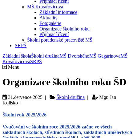
Přijímací řízení
MŠ Kovařovicova
Základní informace
Aktuality
Fotogalerie
Organizace školního roku
Přijímací řízení
Školní poradenské pracoviště MŠ
SRPŠ
Základní škola
Školní družina
MŠ Dvorského
MŠ Gagarinova
MŠ
Kovařovicova
SRPŠ
Menu
Organizace školního roku ŠD
31.července 2025 |
Školní družina
|
Mgr. Jan
Kolisko |
Školní rok 2025/2026
Vyučování
ve školním roce
2025/2026
začne ve všech
základních školách, středních školách, základních uměleckých
školách a konzervatořích
v pondělí 1. září 2025
.