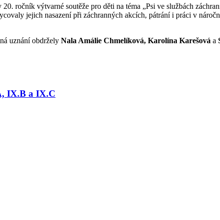
 20. ročník výtvarné soutěže pro děti na téma „Psi ve službách záchran
hycovaly jejich nasazení při záchranných akcích, pátrání i práci v nár
stná uznání obdržely
Nala Amálie Chmelíková, Karolína Karešová
a
A, IX.B a IX.C