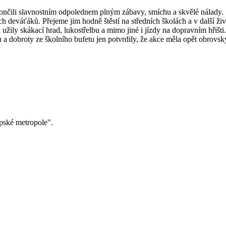
ončili slavnostním odpolednem plným zábavy, smíchu a skvělé nálady.
 deváťáků. Přejeme jim hodně štěstí na středních školách a v další ži
užily skákací hrad, lukostřelbu a mimo jiné i jízdy na dopravním hřišt
 a dobroty ze školního bufetu jen potvrdily, že akce měla opět obrovsk
pské metropole".