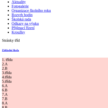
Aktuality
Fotogalerie
Organizace školního roku
Rozvrh hodin
Školská rada
Odkazy na výuku
Přijímací řízení
Kroužky
Stránky tříd
Základní škola
1. třída
2.A
2.B
3.třída
4.třída
5.třída
6.A
6.B
7.A
7.B
8.A
8.B