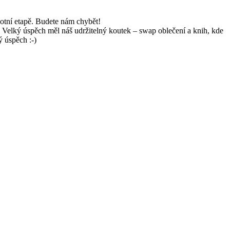
votní etapě. Budete nám chybět!
i. Velký úspěch měl náš udržitelný koutek – swap oblečení a knih, kde
ý úspěch :-)