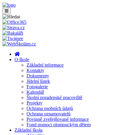
O škole
Základní informace
Kontakty
Dokumenty
Jídelní lístek
Fotogalerie
Kalendář
Školní poradenské pracoviště
Projekty
Ochrana osobních údajů
Ochrana oznamovatelů
Povinně zveřejňované informace
Fond pomoci olomouckým dětem
Základní škola