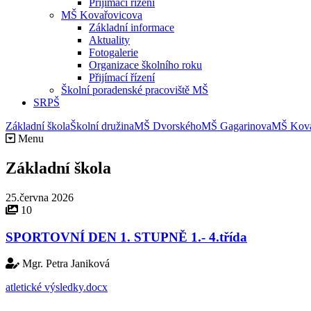
Přijímací řízení
MŠ Kovařovicova
Základní informace
Aktuality
Fotogalerie
Organizace školního roku
Přijímací řízení
Školní poradenské pracoviště MŠ
SRPŠ
Základní škola
Školní družina
MŠ Dvorského
MŠ Gagarinova
MŠ Kova
Menu
Základní škola
25.června 2026
10
SPORTOVNÍ DEN 1. STUPNĚ 1.- 4.třída
Mgr. Petra Janiková
atletické výsledky.docx