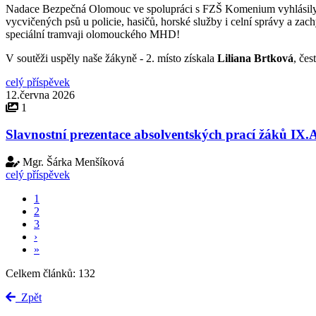
Nadace Bezpečná Olomouc
ve spolupráci s
FZŠ Komenium
vyhlásily
vycvičených psů u policie, hasičů, horské služby i celní správy a zac
speciální tramvaji olomouckého MHD!
V soutěži uspěly naše žákyně - 2. místo získala
Liliana Brtková
, če
celý příspěvek
12.června 2026
1
Slavnostní prezentace absolventských prací žáků IX.
Mgr. Šárka Menšíková
celý příspěvek
1
2
3
›
»
Celkem článků: 132
Zpět