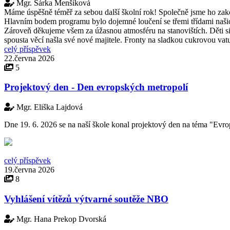
Mgr. Šárka Menšíková
Máme úspěšně téměř za sebou další školní rok! Společně jsme ho zak
Hlavním bodem programu bylo dojemné loučení se třemi třídami našich
Zároveň děkujeme všem za úžasnou atmosféru na stanovištích. Děti si 
spousta věcí našla své nové majitele. Fronty na sladkou cukrovou vatu
celý příspěvek
22.června 2026
5
Projektový den - Den evropských metropolí
Mgr. Eliška Lajdová
Dne 19. 6. 2026 se na naší škole konal projektový den na téma "Evro
celý příspěvek
19.června 2026
8
Vyhlášení vítězů výtvarné soutěže NBO
Mgr. Hana Prekop Dvorská