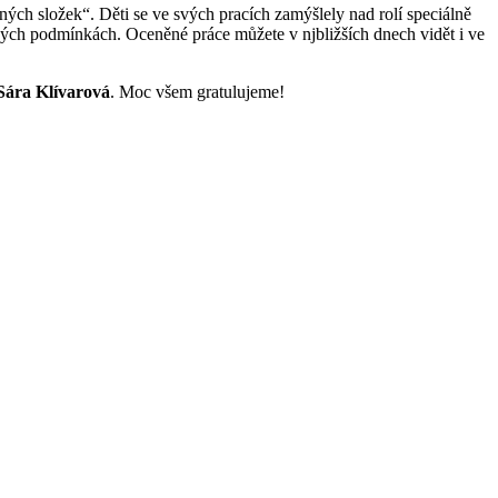
ných složek“. Děti se ve svých pracích zamýšlely nad rolí speciálně
očných podmínkách. Oceněné práce můžete v njbližších dnech vidět i ve
Sára Klívarová
. Moc všem gratulujeme!