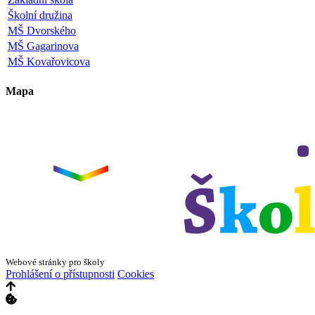
Školní družina
MŠ Dvorského
MŠ Gagarinova
MŠ Kovařovicova
Mapa
Leaflet
|
©
OpenStreetMap
×
+
ZŠ a MŠ Olomouc
Dvorského 33
−
Webové stránky pro školy
Prohlášení o přístupnosti
Cookies