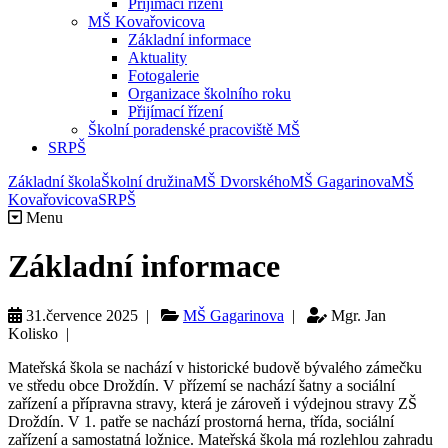
Přijímací řízení
MŠ Kovařovicova
Základní informace
Aktuality
Fotogalerie
Organizace školního roku
Přijímací řízení
Školní poradenské pracoviště MŠ
SRPŠ
Základní škola
Školní družina
MŠ Dvorského
MŠ Gagarinova
MŠ
Kovařovicova
SRPŠ
Menu
Základní informace
31.července 2025 |
MŠ Gagarinova
|
Mgr. Jan
Kolisko |
Mateřská škola se nachází v historické budově bývalého zámečku
ve středu obce Droždín. V přízemí se nachází šatny a sociální
zařízení a přípravna stravy, která je zároveň i výdejnou stravy ZŠ
Droždín. V 1. patře se nachází prostorná herna, třída, sociální
zařízení a samostatná ložnice. Mateřská škola má rozlehlou zahradu