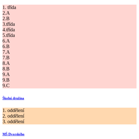
1. třída
2.A
2.B
3.třída
4.třída
5.třída
6.A
6.B
7.A
7.B
8.A
8.B
9.A
9.B
9.C
Školní družina
1. oddělení
2. oddělení
3. oddělení
MŠ Dvorského