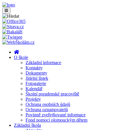
O škole
Základní informace
Kontakty
Dokumenty
Jídelní lístek
Fotogalerie
Kalendář
Školní poradenské pracoviště
Projekty
Ochrana osobních údajů
Ochrana oznamovatelů
Povinně zveřejňované informace
Fond pomoci olomouckým dětem
Základní škola