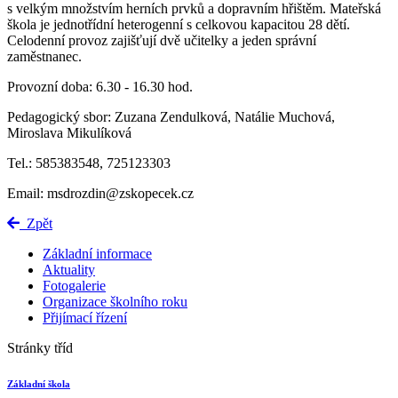
s velkým množstvím herních prvků a dopravním hřištěm. Mateřská
škola je jednotřídní heterogenní s celkovou kapacitou 28 dětí.
Celodenní provoz zajišťují dvě učitelky a jeden správní
zaměstnanec.
Provozní doba: 6.30 - 16.30 hod.
Pedagogický sbor: Zuzana Zendulková, Natálie Muchová,
Miroslava Mikulíková
Tel.: 585383548, 725123303
Email: msdrozdin@zskopecek.cz
Zpět
Základní informace
Aktuality
Fotogalerie
Organizace školního roku
Přijímací řízení
Stránky tříd
Základní škola