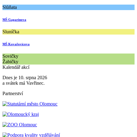
Slůňata
MŠ Gagarinova
Sluníčka
MŠ Kovařovicova
Sovičky
Žabičky
Kalendář akcí
Dnes je 10. srpna 2026
a svátek má Vavřinec.
Partnerství