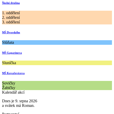
Školní družina
1. oddělení
2. oddělení
3. oddělení
MŠ Dvorského
Slůňata
MŠ Gagarinova
Sluníčka
MŠ Kovařovicova
Sovičky
Žabičky
Kalendář akcí
Dnes je 9. srpna 2026
a svátek má Roman.