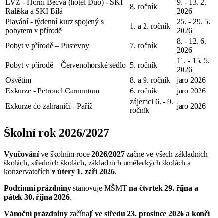
LVZ - Horní Bečva (hotel Duo) - SKI
9. - 13. 2.
8. ročník
Rališka a SKI Bílá
2026
Plavání - týdenní kurz spojený s
25. - 29. 5.
1. a 2. ročník
pobytem v přírodě
2026
8. - 12. 6.
Pobyt v přírodě – Pustevny
7. ročník
2026
11. - 15. 5.
Pobyt v přírodě – Červenohorské sedlo
5. ročník
2026
Osvětim
8. a 9. ročník
jaro 2026
Exkurze - Petronel Carnuntum
6. ročník
jaro 2026
zájemci 6. - 9.
Exkurze do zahraničí - Paříž
jaro 2026
ročník
Školní rok 2026/2027
Vyučování
ve školním roce
2026/2027
začne ve všech základních
školách, středních školách, základních uměleckých školách a
konzervatořích
v úterý 1. září 2026
.
Podzimní prázdniny
stanovuje MŠMT
na čtvrtek 29. října a
pátek 30. října 2026
.
Vánoční prázdniny
začínají
ve středu 23. prosince 2026 a končí