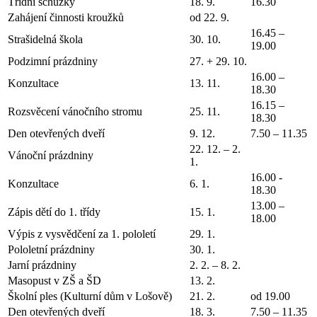
Třídní schůzky
18. 9.
16.30
Zahájení činnosti kroužků
od 22. 9.
16.45 –
Strašidelná škola
30. 10.
19.00
Podzimní prázdniny
27. + 29. 10.
16.00 –
Konzultace
13. 11.
18.30
16.15 –
Rozsvěcení vánočního stromu
25. 11.
18.30
Den otevřených dveří
9. 12.
7.50 – 11.35
22. 12. – 2.
Vánoční prázdniny
1.
16.00 -
Konzultace
6. 1.
18.30
13.00 –
Zápis dětí do 1. třídy
15. 1.
18.00
Výpis z vysvědčení za 1. pololetí
29. 1.
Pololetní prázdniny
30. 1.
Jarní prázdniny
2. 2. – 8. 2.
Masopust v ZŠ a ŠD
13. 2.
Školní ples (Kulturní dům v Lošově)
21. 2.
od 19.00
Den otevřených dveří
18. 3.
7.50 – 11.35