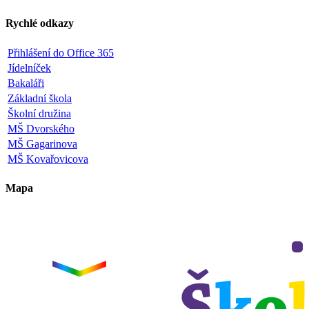
Rychlé odkazy
Přihlášení do Office 365
Jídelníček
Bakaláři
Základní škola
Školní družina
MŠ Dvorského
MŠ Gagarinova
MŠ Kovařovicova
Mapa
Leaflet
|
©
OpenStreetMap
×
+
ZŠ a MŠ Olomouc
Dvorského 33
−