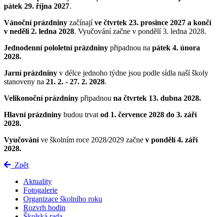
pátek 29. října 2027
.
Vánoční prázdniny
začínají
ve čtvrtek 23. prosince 2027 a končí
v neděli 2. ledna 2028
. Vyučování začne v pondělí 3. ledna 2028.
Jednodenní pololetní prázdniny
připadnou na
pátek 4. února
2028.
Jarní prázdniny
v délce jednoho týdne jsou podle sídla naší školy
stanoveny na
21
. 2. - 27. 2. 2028
.
Velikonoční prázdniny
připadnou
na čtvrtek 13. dubna 2028.
Hlavní prázdniny
budou trvat
od 1. července 2028 do 3. září
2028.
Vyučování
ve školním roce 2028/2029 začne
v pondělí 4. září
2028
.
Zpět
Aktuality
Fotogalerie
Organizace školního roku
Rozvrh hodin
Školská rada