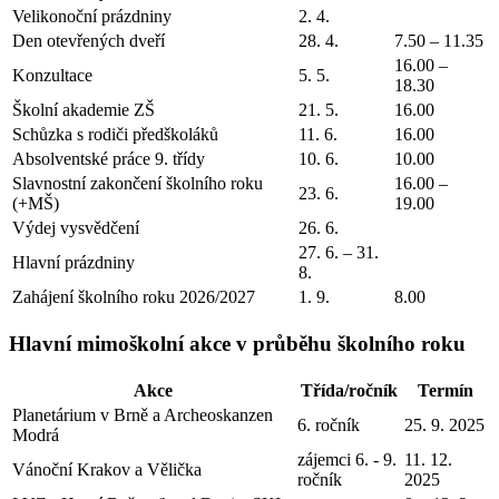
Velikonoční prázdniny
2. 4.
Den otevřených dveří
28. 4.
7.50 – 11.35
16.00 –
Konzultace
5. 5.
18.30
Školní akademie ZŠ
21. 5.
16.00
Schůzka s rodiči předškoláků
11. 6.
16.00
Absolventské práce 9. třídy
10. 6.
10.00
Slavnostní zakončení školního roku
16.00 –
23. 6.
(+MŠ)
19.00
Výdej vysvědčení
26. 6.
27. 6. – 31.
Hlavní prázdniny
8.
Zahájení školního roku 2026/2027
1. 9.
8.00
Hlavní mimoškolní akce v průběhu školního roku
Akce
Třída/ročník
Termín
Planetárium v Brně a Archeoskanzen
6. ročník
25. 9. 2025
Modrá
zájemci 6. - 9.
11. 12.
Vánoční Krakov a Vělička
ročník
2025