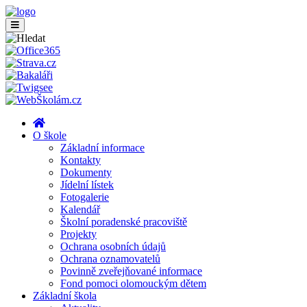
O škole
Základní informace
Kontakty
Dokumenty
Jídelní lístek
Fotogalerie
Kalendář
Školní poradenské pracoviště
Projekty
Ochrana osobních údajů
Ochrana oznamovatelů
Povinně zveřejňované informace
Fond pomoci olomouckým dětem
Základní škola