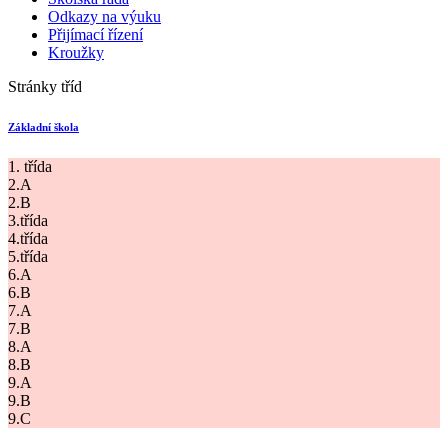
Odkazy na výuku
Přijímací řízení
Kroužky
Stránky tříd
Základní škola
1. třída
2.A
2.B
3.třída
4.třída
5.třída
6.A
6.B
7.A
7.B
8.A
8.B
9.A
9.B
9.C