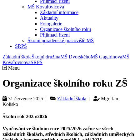
Přijímací řízení
MŠ Kovařovicova
Základní informace
Aktuality
Fotogalerie
Organizace školního roku
Přijímací řízení
Školní poradenské pracoviště MŠ
SRPŠ
Základní škola
Školní družina
MŠ Dvorského
MŠ Gagarinova
MŠ
Kovařovicova
SRPŠ
Menu
Organizace školního roku ZŠ
31.července 2025 |
Základní škola
|
Mgr. Jan
Kolisko |
Školní rok 2025/2026
Vyučování
ve školním roce
2025/2026
začne ve všech
základních školách, středních školách, základních uměleckých
školách a konzervatořích
v pondělí 1. září 2025
.