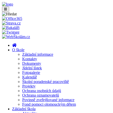
O škole
Základní informace
Kontakty
Dokumenty
Jídelní lístek
Fotogalerie
Kalendář
Školní poradenské pracoviště
Projekty
Ochrana osobních údajů
Ochrana oznamovatelů
Povinně zveřejňované informace
Fond pomoci olomouckým dětem
Základní škola