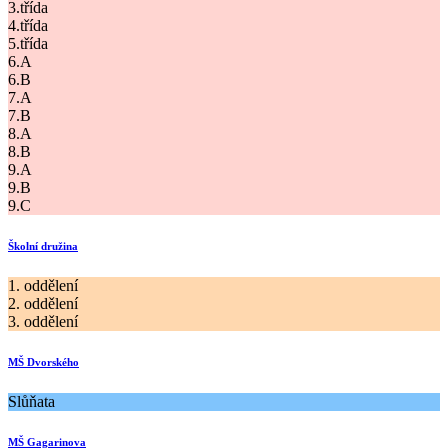
3.třída
4.třída
5.třída
6.A
6.B
7.A
7.B
8.A
8.B
9.A
9.B
9.C
Školní družina
1. oddělení
2. oddělení
3. oddělení
MŠ Dvorského
Slůňata
MŠ Gagarinova