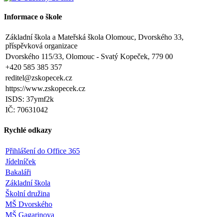
Informace o škole
Základní škola a Mateřská škola Olomouc, Dvorského 33,
příspěvková organizace
Dvorského 115/33, Olomouc - Svatý Kopeček, 779 00
+420 585 385 357
reditel@zskopecek.cz
https://www.zskopecek.cz
ISDS: 37ymf2k
IČ: 70631042
Rychlé odkazy
Přihlášení do Office 365
Jídelníček
Bakaláři
Základní škola
Školní družina
MŠ Dvorského
MŠ Gagarinova