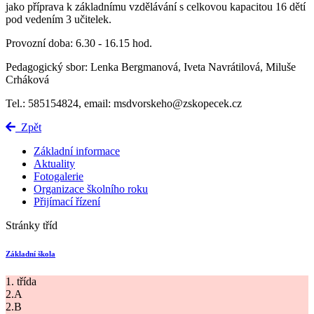
jako příprava k základnímu vzdělávání s celkovou kapacitou 16 dětí
pod vedením 3 učitelek.
Provozní doba: 6.30 - 16.15 hod.
Pedagogický sbor: Lenka Bergmanová, Iveta Navrátilová, Miluše
Crháková
Tel.: 585154824, email: msdvorskeho@zskopecek.cz
Zpět
Základní informace
Aktuality
Fotogalerie
Organizace školního roku
Přijímací řízení
Stránky tříd
Základní škola
1. třída
2.A
2.B