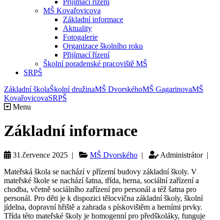
Přijímací řízení
MŠ Kovařovicova
Základní informace
Aktuality
Fotogalerie
Organizace školního roku
Přijímací řízení
Školní poradenské pracoviště MŠ
SRPŠ
Základní škola
Školní družina
MŠ Dvorského
MŠ Gagarinova
MŠ
Kovařovicova
SRPŠ
Menu
Základní informace
31.července 2025 |
MŠ Dvorského
|
Administrátor |
Mateřská škola se nachází v přízemí budovy základní školy. V
mateřské škole se nachází šatna, třída, herna, sociální zařízení a
chodba, včetně sociálního zařízení pro personál a též šatna pro
personál. Pro děti je k dispozici tělocvična základní školy, školní
jídelna, dopravní hřiště a zahrada s pískovištěm a herními prvky.
Třída této mateřské školy je homogenní pro předškoláky, funguje