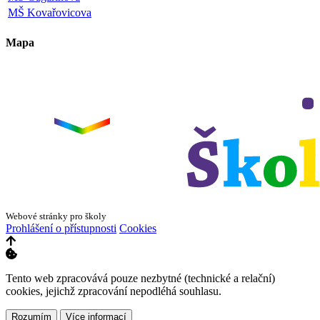
MŠ Kovařovicova
Mapa
Leaflet
|
©
OpenStreetMap
×
+
ZŠ a MŠ Olomouc
Dvorského 33
−
Webové stránky pro školy
Prohlášení o přístupnosti
Cookies
Tento web zpracovává pouze nezbytné (technické a relační)
cookies, jejichž zpracování nepodléhá souhlasu.
Rozumím
Více informací