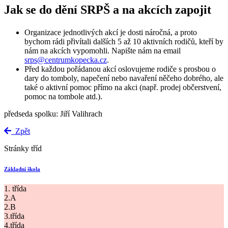
Jak se do dění SRPŠ a na akcích zapojit
Organizace jednotlivých akcí je dosti náročná, a proto
bychom rádi přivítali dalších 5 až 10 aktivních rodičů, kteří by
nám na akcích vypomohli. Napište nám na email
srps@centrumkopecka.cz
.
Před každou pořádanou akcí oslovujeme rodiče s prosbou o
dary do tomboly, napečení nebo navaření něčeho dobrého, ale
také o aktivní pomoc přímo na akci (např. prodej občerstvení,
pomoc na tombole atd.).
předseda spolku: Jiří Valihrach
Zpět
Stránky tříd
Základní škola
1. třída
2.A
2.B
3.třída
4.třída