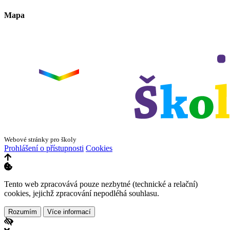
Mapa
Leaflet
|
©
OpenStreetMap
×
+
ZŠ a MŠ Olomouc
Dvorského 33
−
Webové stránky pro školy
Prohlášení o přístupnosti
Cookies
Tento web zpracovává pouze nezbytné (technické a relační)
cookies, jejichž zpracování nepodléhá souhlasu.
Rozumím
Více informací