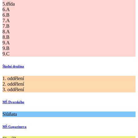
5.třída
6.A
6.B
7.A
7.B
8.A
8.B
9.A
9.B
9.C
Školní družina
1. oddělení
2. oddělení
3. oddělení
MŠ Dvorského
Slůňata
MŠ Gagarinova