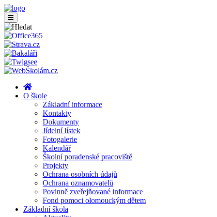
O škole
Základní informace
Kontakty
Dokumenty
Jídelní lístek
Fotogalerie
Kalendář
Školní poradenské pracoviště
Projekty
Ochrana osobních údajů
Ochrana oznamovatelů
Povinně zveřejňované informace
Fond pomoci olomouckým dětem
Základní škola