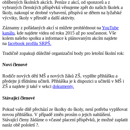
oblíbených školních akcích. Peníze z akcí, od sponzorů a z
vybraných členských příspěvků věnujeme zpět do našich školek a
školy, nakoupí se drobné vybavení, přispívá se dětem na lyžařské
výcviky, školy v přírodě a další aktivity.
Záznamy z pořádaných akcí si můžete prohlédnout na
YouTube
kanálu
, kde najdete videa od roku 2015 až po současnost. Vše
kolem našeho spolku a informace k plánovaným akcím najdete
na
facebook profilu SRPŠ.
Tradičně zopakuji důležité organizační body pro letošní školní rok:
Noví členové
Rodiče nových dětí MŠ a nových žáků ZŠ, vyplňte přihlášku a
předejte ji třídnímu učiteli. Přihláška je k dispozici u učitelů v MŠ i
ZŠ a najdete ji také v sekci
dokumenty.
Stávající členové
Pokud vaše dítě přechází ze školky do školy, není potřeba vyplňovat
novou přihlášku. V případě změn prosím o jejich nahlášení.
Stávající členy žádáme o včasné placení příspěvků, je možné zaplatit
naráz obě pololetí ?.