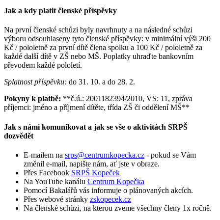
Jak a kdy platit členské příspěvky
Na první členské schůzi byly navrhnuty a na následné schůzi
výboru odsouhlaseny tyto členské příspěvky: v minimální výši 200
Kč / pololetně za první dítě člena spolku a 100 Kč / pololetně za
každé další dítě v ZŠ nebo MŠ. Poplatky uhraďte bankovním
převodem každé pololetí.
Splatnost příspěvku:
do 31. 10. a do 28. 2.
Pokyny k platbě:
**č.ú.: 2001182394/2010, VS: 11, zpráva
příjemci: jméno a příjmení dítěte, třída ZŠ či oddělení MŠ**
Jak s námi komunikovat a jak se vše o aktivitách SRPŠ
dozvědět
E-mailem na
srps@centrumkopecka.cz
- pokud se Vám
změnil e-mail, napište nám, ať jste v obraze.
Přes Facebook
SRPŠ Kopeček
Na YouTube kanálu
Centrum Kopečka
Pomocí Bakalářů vás informuje o plánovaných akcích.
Přes webové stránky
zskopecek.cz
Na členské schůzi, na kterou zveme všechny členy 1x ročně.