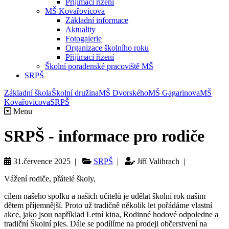
Přijímací řízení
MŠ Kovařovicova
Základní informace
Aktuality
Fotogalerie
Organizace školního roku
Přijímací řízení
Školní poradenské pracoviště MŠ
SRPŠ
Základní škola
Školní družina
MŠ Dvorského
MŠ Gagarinova
MŠ
Kovařovicova
SRPŠ
Menu
SRPŠ - informace pro rodiče
31.července 2025 |
SRPŠ
|
Jiří Valihrach |
Vážení rodiče, přátelé školy,
cílem našeho spolku a našich učitelů je udělat školní rok našim
dětem příjemnější. Proto už tradičně několik let pořádáme vlastní
akce, jako jsou například Letní kina, Rodinné hodové odpoledne a
tradiční Školní ples. Dále se podílíme na prodeji občerstvení na