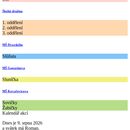
Školní družina
1. oddělení
2. oddělení
3. oddělení
MŠ Dvorského
Slůňata
MŠ Gagarinova
Sluníčka
MŠ Kovařovicova
Sovičky
Žabičky
Kalendář akcí
Dnes je 9. srpna 2026
a svátek má Roman.