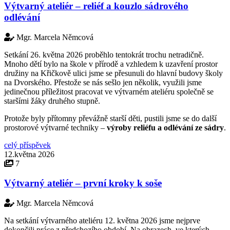
Výtvarný ateliér – reliéf a kouzlo sádrového
odlévání
Mgr. Marcela Němcová
Setkání 26. května 2026 proběhlo tentokrát trochu netradičně.
Mnoho dětí bylo na škole v přírodě a vzhledem k uzavření prostor
družiny na Křičkově ulici jsme se přesunuli do hlavní budovy školy
na Dvorského. Přestože se nás sešlo jen několik, využili jsme
jedinečnou příležitost pracovat ve výtvarném ateliéru společně se
staršími žáky druhého stupně.
Protože byly přítomny převážně starší děti, pustili jsme se do další
prostorové výtvarné techniky –
výroby reliéfu a odlévání ze sádry
.
celý příspěvek
12.května 2026
7
Výtvarný ateliér – první kroky k soše
Mgr. Marcela Němcová
Na setkání výtvarného ateliéru 12. května 2026 jsme nejprve
dokončili práce z předchozího období. Na obrazech, ve kterých