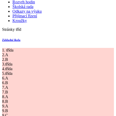
Rozvrh hodin
Školská rada
Odkazy na výuku
Přijímací řízení
Kroužky
Stránky tříd
Základní škola
1. třída
2.A
2.B
3.třída
4.třída
5.třída
6.A
6.B
7.A
7.B
8.A
8.B
9.A
9.B
9.C