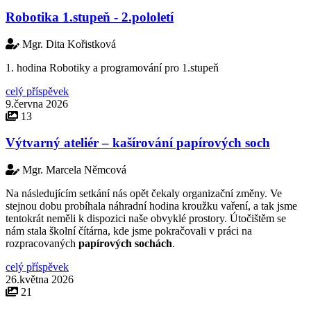
Robotika 1.stupeň - 2.pololetí
Mgr. Dita Kořistková
1. hodina Robotiky a programování pro 1.stupeň
celý příspěvek
9.června 2026
13
Výtvarný ateliér – kašírování papírových soch
Mgr. Marcela Němcová
Na následujícím setkání nás opět čekaly organizační změny. Ve
stejnou dobu probíhala náhradní hodina kroužku vaření, a tak jsme
tentokrát neměli k dispozici naše obvyklé prostory. Útočištěm se
nám stala školní čítárna, kde jsme pokračovali v práci na
rozpracovaných
papírových sochách
.
celý příspěvek
26.května 2026
21