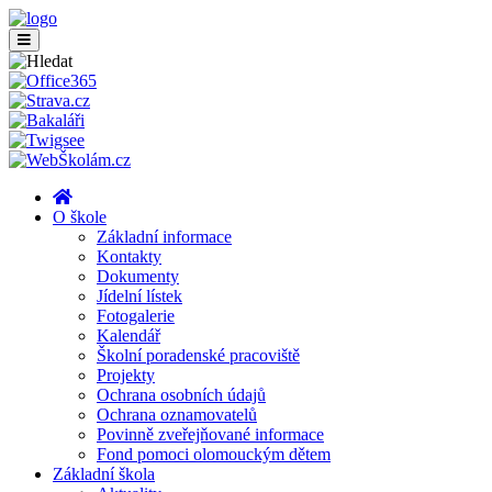
O škole
Základní informace
Kontakty
Dokumenty
Jídelní lístek
Fotogalerie
Kalendář
Školní poradenské pracoviště
Projekty
Ochrana osobních údajů
Ochrana oznamovatelů
Povinně zveřejňované informace
Fond pomoci olomouckým dětem
Základní škola