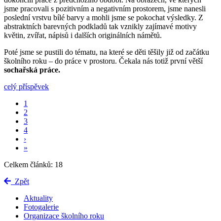
jsme pracovali s pozitivním a negativním prostorem, jsme nanesli
poslední vrstvu bílé barvy a mohli jsme se pokochat výsledky. Z
abstraktních barevných podkladů tak vznikly zajímavé motivy
květin, zvířat, nápisů i dalších originálních námětů.
Poté jsme se pustili do tématu, na které se děti těšily již od začátku
školního roku – do práce v prostoru. Čekala nás totiž první větší
sochařská práce.
celý příspěvek
1
2
3
4
›
»
Celkem článků: 18
Zpět
Aktuality
Fotogalerie
Organizace školního roku