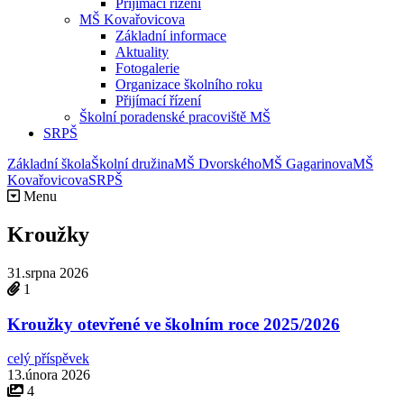
Přijímací řízení
MŠ Kovařovicova
Základní informace
Aktuality
Fotogalerie
Organizace školního roku
Přijímací řízení
Školní poradenské pracoviště MŠ
SRPŠ
Základní škola
Školní družina
MŠ Dvorského
MŠ Gagarinova
MŠ
Kovařovicova
SRPŠ
Menu
Kroužky
31.srpna 2026
1
Kroužky otevřené ve školním roce 2025/2026
celý příspěvek
13.února 2026
4