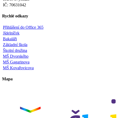
IČ: 70631042
Rychlé odkazy
Přihlášení do Office 365
Jídelníček
Bakaláři
Základní škola
Školní družina
MŠ Dvorského
MŠ Gagarinova
MŠ Kovařovicova
Mapa
Leaflet
|
©
OpenStreetMap
×
+
ZŠ a MŠ Olomouc
Dvorského 33
−