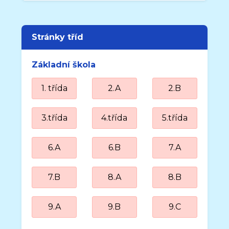
Stránky tříd
Základní škola
1. třída
2.A
2.B
3.třída
4.třída
5.třída
6.A
6.B
7.A
7.B
8.A
8.B
9.A
9.B
9.C