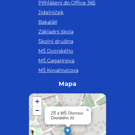
Přihlášení do Office 365
Jídelníček
Bakaláři
Základní škola
Školní družina
MŠ Dvorského
MŠ Gagarinova
MŠ Kovařovicova
Mapa
+
−
×
ZŠ a MŠ Olomouc
Dvorského 33