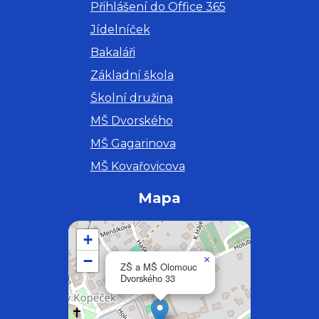
Přihlášení do Office 365
Jídelníček
Bakaláři
Základní škola
Školní družina
MŠ Dvorského
MŠ Gagarinova
MŠ Kovařovicova
Mapa
+
−
×
ZŠ a MŠ Olomouc
Dvorského 33