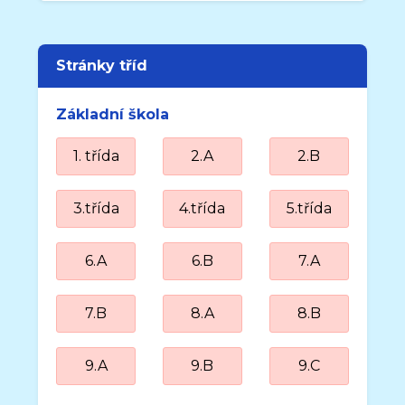
Stránky tříd
Základní škola
1. třída
2.A
2.B
3.třída
4.třída
5.třída
6.A
6.B
7.A
7.B
8.A
8.B
9.A
9.B
9.C