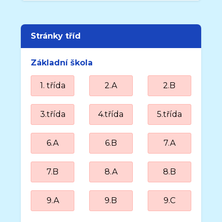
Stránky tříd
Základní škola
1. třída
2.A
2.B
3.třída
4.třída
5.třída
6.A
6.B
7.A
7.B
8.A
8.B
9.A
9.B
9.C