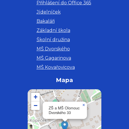
Přihlášení do Office 365
Jídelníček
Bakaláři
Základní škola
Školní družina
MŠ Dvorského
MŠ Gagarinova
MŠ Kovařovicova
Mapa
+
−
×
ZŠ a MŠ Olomouc
Dvorského 33