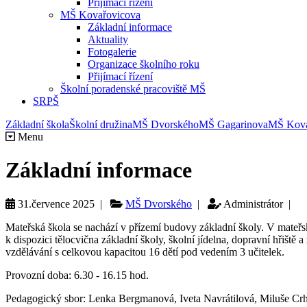
Přijímací řízení
MŠ Kovařovicova
Základní informace
Aktuality
Fotogalerie
Organizace školního roku
Přijímací řízení
Školní poradenské pracoviště MŠ
SRPŠ
Základní škola
Školní družina
MŠ Dvorského
MŠ Gagarinova
MŠ Kova
Menu
Základní informace
31.července 2025 |
MŠ Dvorského
|
Administrátor |
Mateřská škola se nachází v přízemí budovy základní školy. V mateřské š
k dispozici tělocvična základní školy, školní jídelna, dopravní hřišt
vzdělávání s celkovou kapacitou 16 dětí pod vedením 3 učitelek.
Provozní doba: 6.30 - 16.15 hod.
Pedagogický sbor: Lenka Bergmanová, Iveta Navrátilová, Miluše Cr