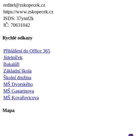
reditel@zskopecek.cz
https://www.zskopecek.cz
ISDS: 37ymf2k
IČ: 70631042
Rychlé odkazy
Přihlášení do Office 365
Jídelníček
Bakaláři
Základní škola
Školní družina
MŠ Dvorského
MŠ Gagarinova
MŠ Kovařovicova
Mapa
+