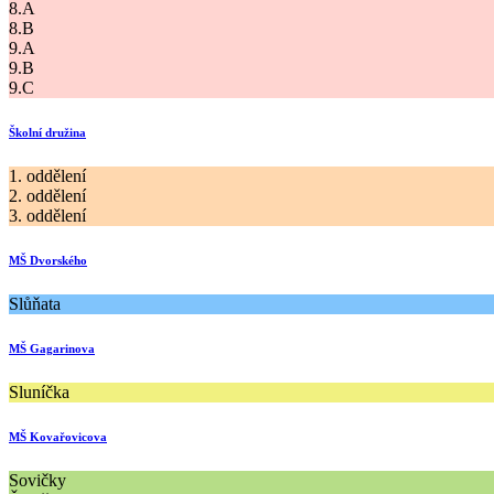
8.A
8.B
9.A
9.B
9.C
Školní družina
1. oddělení
2. oddělení
3. oddělení
MŠ Dvorského
Slůňata
MŠ Gagarinova
Sluníčka
MŠ Kovařovicova
Sovičky