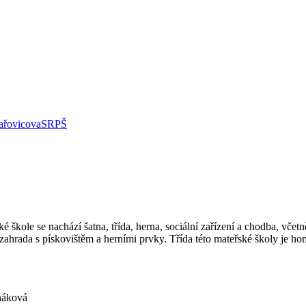
řovicova
SRPŠ
kole se nachází šatna, třída, herna, sociální zařízení a chodba, včetně 
ě a zahrada s pískovištěm a herními prvky. Třída této mateřské školy je
háková