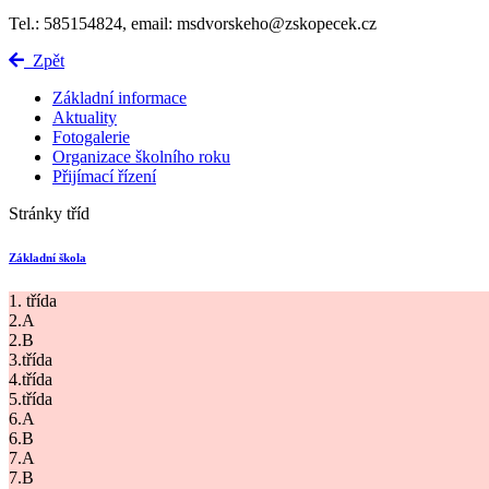
Tel.: 585154824, email: msdvorskeho@zskopecek.cz
Zpět
Základní informace
Aktuality
Fotogalerie
Organizace školního roku
Přijímací řízení
Stránky tříd
Základní škola
1. třída
2.A
2.B
3.třída
4.třída
5.třída
6.A
6.B
7.A
7.B