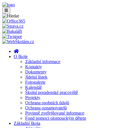
O škole
Základní informace
Kontakty
Dokumenty
Jídelní lístek
Fotogalerie
Kalendář
Školní poradenské pracoviště
Projekty
Ochrana osobních údajů
Ochrana oznamovatelů
Povinně zveřejňované informace
Fond pomoci olomouckým dětem
Základní škola