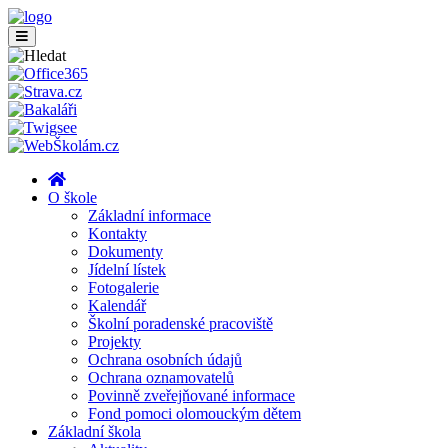
O škole
Základní informace
Kontakty
Dokumenty
Jídelní lístek
Fotogalerie
Kalendář
Školní poradenské pracoviště
Projekty
Ochrana osobních údajů
Ochrana oznamovatelů
Povinně zveřejňované informace
Fond pomoci olomouckým dětem
Základní škola