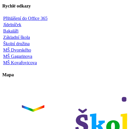
Rychlé odkazy
Přihlášení do Office 365
Jídelníček
Bakaláři
Základní škola
Školní družina
MŠ Dvorského
MŠ Gagarinova
MŠ Kovařovicova
Mapa
+
−