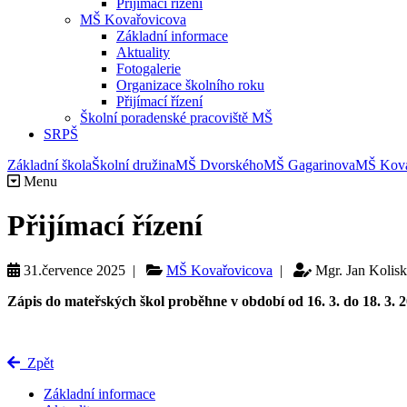
Přijímací řízení
MŠ Kovařovicova
Základní informace
Aktuality
Fotogalerie
Organizace školního roku
Přijímací řízení
Školní poradenské pracoviště MŠ
SRPŠ
Základní škola
Školní družina
MŠ Dvorského
MŠ Gagarinova
MŠ Kova
Menu
Přijímací řízení
31.července 2025 |
MŠ Kovařovicova
|
Mgr. Jan Kolis
Zápis do mateřských škol proběhne v období od 16. 3. do 18. 3. 
Zpět
Základní informace