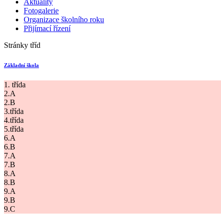
Aktuality
Fotogalerie
Organizace školního roku
Přijímací řízení
Stránky tříd
Základní škola
1. třída
2.A
2.B
3.třída
4.třída
5.třída
6.A
6.B
7.A
7.B
8.A
8.B
9.A
9.B
9.C