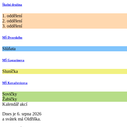
Školní družina
1. oddělení
2. oddělení
3. oddělení
MŠ Dvorského
Slůňata
MŠ Gagarinova
Sluníčka
MŠ Kovařovicova
Sovičky
Žabičky
Kalendář akcí
Dnes je 6. srpna 2026
a svátek má Oldřiška.