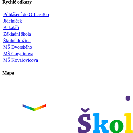
Rychlé odkazy
Přihlášení do Office 365
Jídelníček
Bakaláři
Základní škola
Školní družina
MŠ Dvorského
MŠ Gagarinova
MŠ Kovařovicova
Mapa
Leaflet
|
©
OpenStreetMap
×
+
ZŠ a MŠ Olomouc
Dvorského 33
−