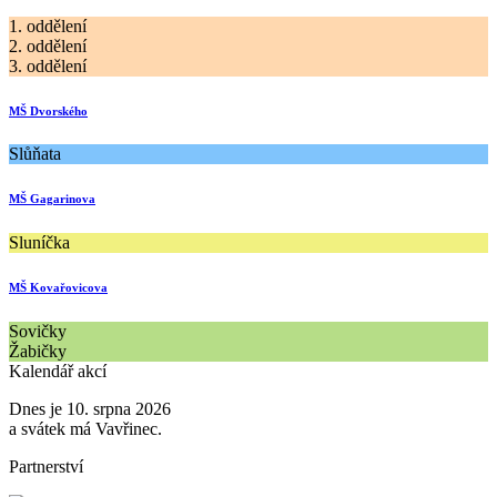
1. oddělení
2. oddělení
3. oddělení
MŠ Dvorského
Slůňata
MŠ Gagarinova
Sluníčka
MŠ Kovařovicova
Sovičky
Žabičky
Kalendář akcí
Dnes je 10. srpna 2026
a svátek má Vavřinec.
Partnerství