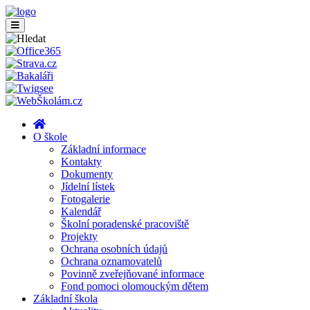
O škole
Základní informace
Kontakty
Dokumenty
Jídelní lístek
Fotogalerie
Kalendář
Školní poradenské pracoviště
Projekty
Ochrana osobních údajů
Ochrana oznamovatelů
Povinně zveřejňované informace
Fond pomoci olomouckým dětem
Základní škola