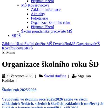
Přijímací řízení
MŠ Kovařovicova
Základní informace
Aktuality
Fotogalerie
Organizace školního roku
Přijímací řízení
Školní poradenské pracoviště MŠ
SRPŠ
Základní škola
Školní družina
MŠ Dvorského
MŠ Gagarinova
MŠ
Kovařovicova
SRPŠ
Menu
Organizace školního roku ŠD
31.července 2025 |
Školní družina
|
Mgr. Jan
Kolisko |
Školní rok 2025/2026
Vyučování
ve školním roce
2025/2026
začne ve všech
základních školách, středních školách, základních uměleckých
školách a konzervatořích
v pondělí 1. září 2025
.