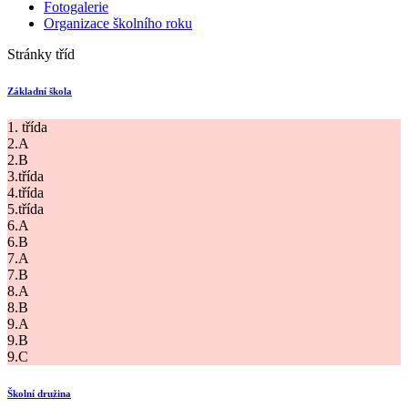
Fotogalerie
Organizace školního roku
Stránky tříd
Základní škola
1. třída
2.A
2.B
3.třída
4.třída
5.třída
6.A
6.B
7.A
7.B
8.A
8.B
9.A
9.B
9.C
Školní družina