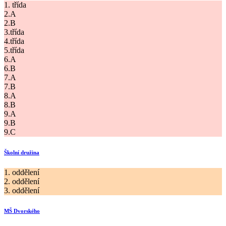
1. třída
2.A
2.B
3.třída
4.třída
5.třída
6.A
6.B
7.A
7.B
8.A
8.B
9.A
9.B
9.C
Školní družina
1. oddělení
2. oddělení
3. oddělení
MŠ Dvorského