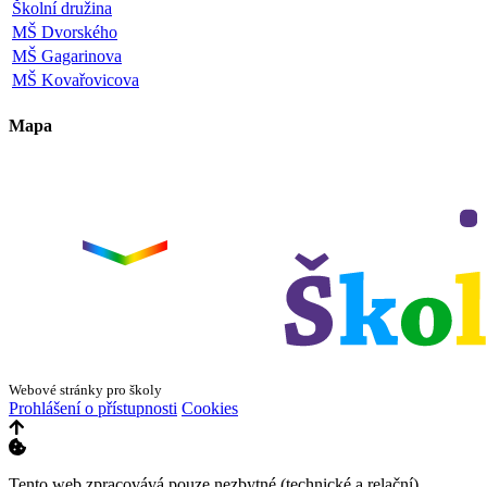
Školní družina
MŠ Dvorského
MŠ Gagarinova
MŠ Kovařovicova
Mapa
Leaflet
|
©
OpenStreetMap
×
+
ZŠ a MŠ Olomouc
Dvorského 33
−
Webové stránky pro školy
Prohlášení o přístupnosti
Cookies
Tento web zpracovává pouze nezbytné (technické a relační)