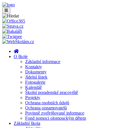
O škole
Základní informace
Kontakty
Dokumenty
Jídelní lístek
Fotogalerie
Kalendář
Školní poradenské pracoviště
Projekty
Ochrana osobních údajů
Ochrana oznamovatelů
Povinně zveřejňované informace
Fond pomoci olomouckým dětem
Základní škola