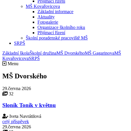
Přijímací řízení
MŠ Kovařovicova
Základní informace
Aktuality
Fotogalerie
Organizace školního roku
Přijímací řízení
Školní poradenské pracoviště MŠ
SRPŠ
Základní škola
Školní družina
MŠ Dvorského
MŠ Gagarinova
MŠ
Kovařovicova
SRPŠ
Menu
MŠ Dvorského
29.června 2026
32
Sloník Toník v květnu
Iveta Navrátilová
celý příspěvek
29.června 2026