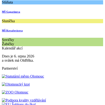
Slůňata
MŠ Gagarinova
Sluníčka
MŠ Kovařovicova
Sovičky
Žabičky
Kalendář akcí
Dnes je 6. srpna 2026
a svátek má Oldřiška.
Partnerství