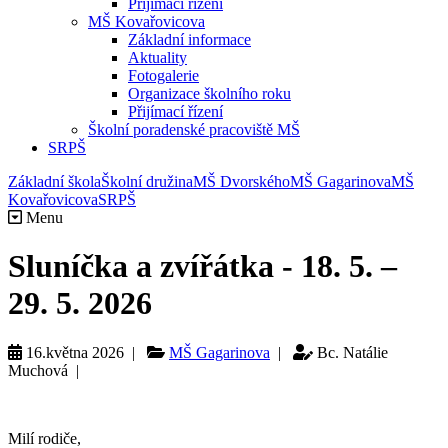
Přijímací řízení
MŠ Kovařovicova
Základní informace
Aktuality
Fotogalerie
Organizace školního roku
Přijímací řízení
Školní poradenské pracoviště MŠ
SRPŠ
Základní škola
Školní družina
MŠ Dvorského
MŠ Gagarinova
MŠ
Kovařovicova
SRPŠ
Menu
Sluníčka a zvířátka - 18. 5. –
29. 5. 2026
16.května 2026 |
MŠ Gagarinova
|
Bc. Natálie
Muchová |
Milí rodiče,