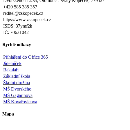
Dvorského 115/33, Olomouc - Svatý Kopeček, 779 00
+420 585 385 357
reditel@zskopecek.cz
https://www.zskopecek.cz
ISDS: 37ymf2k
IČ: 70631042
Rychlé odkazy
Přihlášení do Office 365
Jídelníček
Bakaláři
Základní škola
Školní družina
MŠ Dvorského
MŠ Gagarinova
MŠ Kovařovicova
Mapa
Leaflet
|
©
OpenStreetMap
×