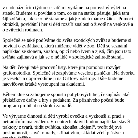
v nadcházejícím týdnu se s dětmi vydáme na pomyslný výlet na
statek. Budeme si povídat o tom, co se na statku pěstuje, jaká tam
žijí zvířátka, jak se o ně staráme a jaký z nich máme užitek. Pomocí
obrázků, povídání i her si děti rozšíří znalosti o životě na venkově a
o zvířecích rodinách.
Společně se také podíváme do světa exotických zvířat a budeme si
povídat o zvířátkách, která můžeme vidět v zoo. Děti se seznámí
například se slonem, žirafou, opicí nebo lvem a zjistí, čím jsou tato
zvířata zajímavá a jak se o ně lidé v zoologické zahradě starají.
Na děti čekají také pracovní listy, které jim pomohou rozvíjet
grafomotoriku. Společně si zazpíváme veselou písničku „Na dvorku
je veselo“ a doprovodíme ji na Orffovy nástroje. Dále budeme
nacvičovat krátké vystoupení na akademii.
Během dne si zahrajeme spoustu pohybových her, čekají nás také
překážkové dráhy a hry s padákem. Za příznivého počasí bude
program probíhat na školní zahradě.
Ve výtvarné činnosti si děti vyrobí ovečku a vyzkouší si práci s
netradičním materiálem. V centrech aktivit budou například stavět
traktory z tvarů, třídit zvířátka, zkoušet „dojení“, tvořit dějové
posloupnosti, stavět ohrady, stříhat vlnu, skládat včelí plástve a