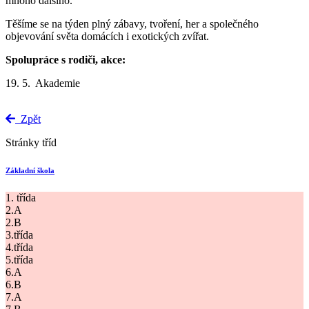
mnoho dalšího.
Těšíme se na týden plný zábavy, tvoření, her a společného
objevování světa domácích i exotických zvířat.
Spolupráce s rodiči, akce:
19. 5. Akademie
Zpět
Stránky tříd
Základní škola
1. třída
2.A
2.B
3.třída
4.třída
5.třída
6.A
6.B
7.A