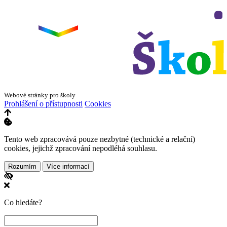
+
ZŠ a MŠ Olomouc
Dvorského 33
−
Webové stránky pro školy
Prohlášení o přístupnosti
Cookies
Tento web zpracovává pouze nezbytné (technické a relační)
cookies, jejichž zpracování nepodléhá souhlasu.
Rozumím
Více informací
Co hledáte?