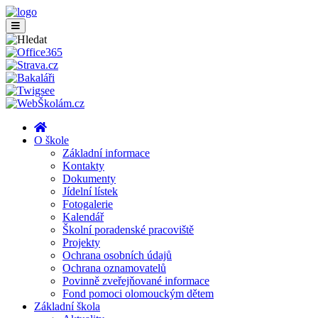
O škole
Základní informace
Kontakty
Dokumenty
Jídelní lístek
Fotogalerie
Kalendář
Školní poradenské pracoviště
Projekty
Ochrana osobních údajů
Ochrana oznamovatelů
Povinně zveřejňované informace
Fond pomoci olomouckým dětem
Základní škola