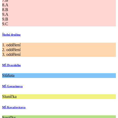
7.B
8.A
8.B
9.A
9.B
9.C
Školní družina
1. oddělení
2. oddělení
3. oddělení
MŠ Dvorského
Slůňata
MŠ Gagarinova
Sluníčka
MŠ Kovařovicova
Sovičky