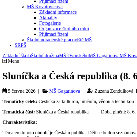
Přijímací řízení
MŠ Kovařovicova
Základní informace
Aktuality
Fotogalerie
Organizace školního roku
Přijímací řízení
Školní poradenské pracoviště MŠ
SRPŠ
Základní škola
Školní družina
MŠ Dvorského
MŠ Gagarinova
MŠ Kova
Menu
Sluníčka a Česká republika (8. 6.
5.června 2026 |
MŠ Gagarinova
|
Zuzana Zendulková, 
Tematický celek:
Cestička za kulturou, uměním, vědou a technikou
Tematická část:
Sluníčka a Česká republika Doba plnění: 8. 6. –
Charakteristika:
Tématem tohoto období je Česká republika. Děti se budou seznamovat