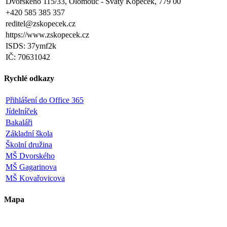
Dvorského 115/33, Olomouc - Svatý Kopeček, 779 00
+420 585 385 357
reditel@zskopecek.cz
https://www.zskopecek.cz
ISDS: 37ymf2k
IČ: 70631042
Rychlé odkazy
Přihlášení do Office 365
Jídelníček
Bakaláři
Základní škola
Školní družina
MŠ Dvorského
MŠ Gagarinova
MŠ Kovařovicova
Mapa