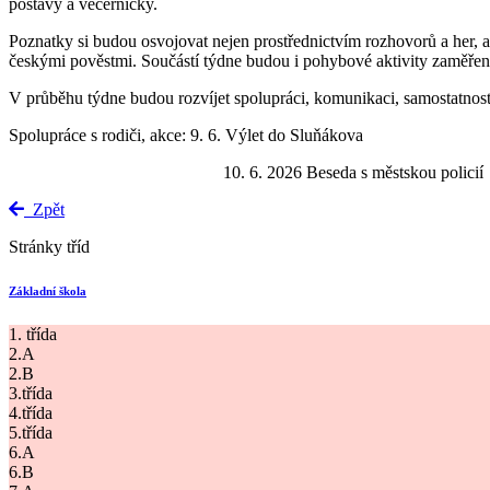
postavy a večerníčky.
Poznatky si budou osvojovat nejen prostřednictvím rozhovorů a her, 
českými pověstmi. Součástí týdne budou i pohybové aktivity zaměřené
V průběhu týdne budou rozvíjet spolupráci, komunikaci, samostatnost a
Spolupráce s rodiči, akce: 9. 6. Výlet do Sluňákova
10. 6. 2026 Beseda s městskou policií
Zpět
Stránky tříd
Základní škola
1. třída
2.A
2.B
3.třída
4.třída
5.třída
6.A
6.B