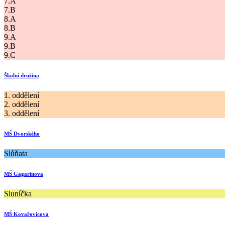
7.A
7.B
8.A
8.B
9.A
9.B
9.C
Školní družina
1. oddělení
2. oddělení
3. oddělení
MŠ Dvorského
Slůňata
MŠ Gagarinova
Sluníčka
MŠ Kovařovicova