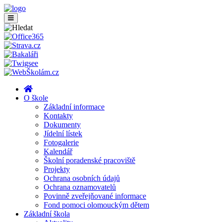
O škole
Základní informace
Kontakty
Dokumenty
Jídelní lístek
Fotogalerie
Kalendář
Školní poradenské pracoviště
Projekty
Ochrana osobních údajů
Ochrana oznamovatelů
Povinně zveřejňované informace
Fond pomoci olomouckým dětem
Základní škola