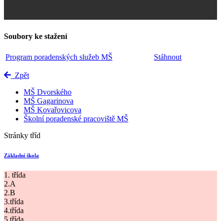
Soubory ke stažení
Program poradenských služeb MŠ
Stáhnout
Zpět
MŠ Dvorského
MŠ Gagarinova
MŠ Kovařovicova
Školní poradenské pracoviště MŠ
Stránky tříd
Základní škola
1. třída
2.A
2.B
3.třída
4.třída
5.třída