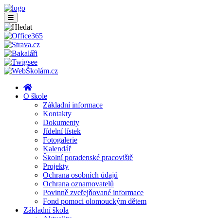
O škole
Základní informace
Kontakty
Dokumenty
Jídelní lístek
Fotogalerie
Kalendář
Školní poradenské pracoviště
Projekty
Ochrana osobních údajů
Ochrana oznamovatelů
Povinně zveřejňované informace
Fond pomoci olomouckým dětem
Základní škola