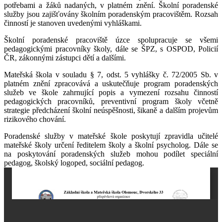
potřebami a žáků nadaných, v platném znění. Školní poradenské
služby jsou zajišťovány školním poradenským pracovištěm. Rozsah
činností je stanoven uvedenými vyhláškami.
Školní poradenské pracoviště úzce spolupracuje se všemi
pedagogickými pracovníky školy, dále se ŠPZ, s OSPOD, Policií
ČR, zákonnými zástupci dětí a dalšími.
Mateřská škola v souladu § 7, odst. 5 vyhlášky č. 72/2005 Sb. v
platném znění
zpracovává a uskutečňuje program poradenských
služeb ve škole zahrnující popis a vymezení rozsahu činností
pedagogických pracovníků, preventivní program školy včetně
strategie předcházení školní neúspěšnosti, šikaně a dalším projevům
rizikového chování.
Poradenské služby v mateřské škole poskytují zpravidla učitelé
mateřské školy určení ředitelem školy a školní psycholog. Dále se
na poskytování poradenských služeb mohou podílet speciální
pedagog, školský logoped, sociální pedagog.