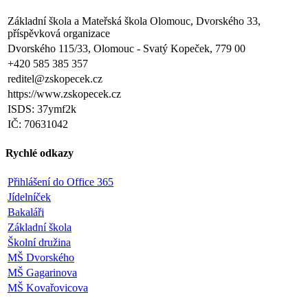
Základní škola a Mateřská škola Olomouc, Dvorského 33,
příspěvková organizace
Dvorského 115/33, Olomouc - Svatý Kopeček, 779 00
+420 585 385 357
reditel@zskopecek.cz
https://www.zskopecek.cz
ISDS: 37ymf2k
IČ: 70631042
Rychlé odkazy
Přihlášení do Office 365
Jídelníček
Bakaláři
Základní škola
Školní družina
MŠ Dvorského
MŠ Gagarinova
MŠ Kovařovicova