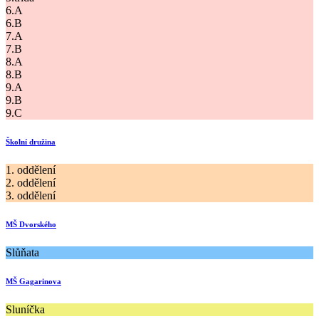
6.A
6.B
7.A
7.B
8.A
8.B
9.A
9.B
9.C
Školní družina
1. oddělení
2. oddělení
3. oddělení
MŠ Dvorského
Slůňata
MŠ Gagarinova
Sluníčka