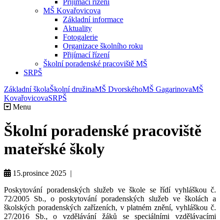
Přijímací řízení
MŠ Kovařovicova
Základní informace
Aktuality
Fotogalerie
Organizace školního roku
Přijímací řízení
Školní poradenské pracoviště MŠ
SRPŠ
Základní škola
Školní družina
MŠ Dvorského
MŠ Gagarinova
MŠ
Kovařovicova
SRPŠ
Menu
Školní poradenské pracoviště
mateřské školy
15.prosince 2025 |
Poskytování poradenských služeb ve škole se řídí vyhláškou č.
72/2005 Sb., o poskytování poradenských služeb ve školách a
školských poradenských zařízeních, v platném znění, vyhláškou č.
27/2016 Sb., o vzdělávání žáků se speciálními vzdělávacími