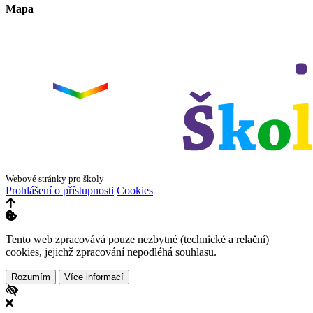
Mapa
Leaflet
|
©
OpenStreetMap
×
+
ZŠ a MŠ Olomouc
Dvorského 33
−
Webové stránky pro školy
Prohlášení o přístupnosti
Cookies
Tento web zpracovává pouze nezbytné (technické a relační)
cookies, jejichž zpracování nepodléhá souhlasu.
Rozumím
Více informací