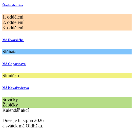
Školní družina
1. oddělení
2. oddělení
3. oddělení
MŠ Dvorského
Slůňata
MŠ Gagarinova
Sluníčka
MŠ Kovařovicova
Sovičky
Žabičky
Kalendář akcí
Dnes je 6. srpna 2026
a svátek má Oldřiška.