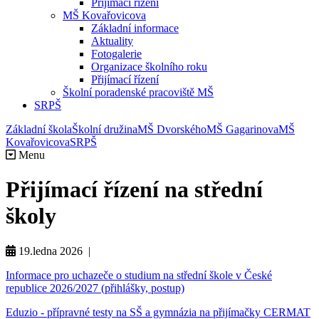
Přijímací řízení
MŠ Kovařovicova
Základní informace
Aktuality
Fotogalerie
Organizace školního roku
Přijímací řízení
Školní poradenské pracoviště MŠ
SRPŠ
Základní škola
Školní družina
MŠ Dvorského
MŠ Gagarinova
MŠ
Kovařovicova
SRPŠ
Menu
Přijímací řízení na střední
školy
19.ledna 2026 |
Informace pro uchazeče o studium na střední škole v České
republice 2026/2027 (přihlášky, postup)
Eduzio - přípravné testy na SŠ a gymnázia na přijímačky CERMAT