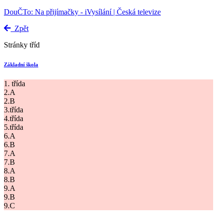
DouČTo: Na přijímačky - iVysílání | Česká televize
Zpět
Stránky tříd
Základní škola
1. třída
2.A
2.B
3.třída
4.třída
5.třída
6.A
6.B
7.A
7.B
8.A
8.B
9.A
9.B
9.C