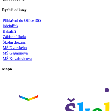
Rychlé odkazy
Přihlášení do Office 365
Jídelníček
Bakaláři
Základní škola
Školní družina
MŠ Dvorského
MŠ Gagarinova
MŠ Kovařovicova
Mapa
Leaflet
|
©
OpenStreetMap
×
+
ZŠ a MŠ Olomouc
Dvorského 33
−