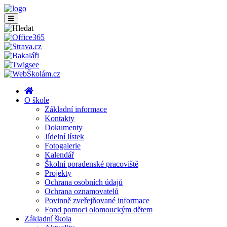
O škole
Základní informace
Kontakty
Dokumenty
Jídelní lístek
Fotogalerie
Kalendář
Školní poradenské pracoviště
Projekty
Ochrana osobních údajů
Ochrana oznamovatelů
Povinně zveřejňované informace
Fond pomoci olomouckým dětem
Základní škola