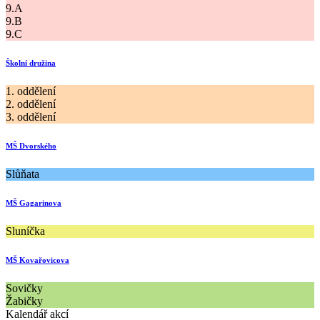
9.A
9.B
9.C
Školní družina
1. oddělení
2. oddělení
3. oddělení
MŠ Dvorského
Slůňata
MŠ Gagarinova
Sluníčka
MŠ Kovařovicova
Sovičky
Žabičky
Kalendář akcí