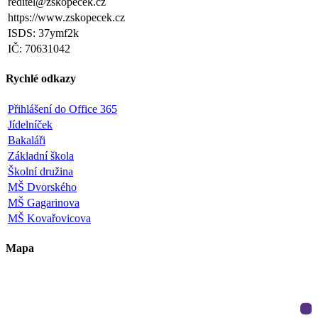
reditel@zskopecek.cz
https://www.zskopecek.cz
ISDS: 37ymf2k
IČ: 70631042
Rychlé odkazy
Přihlášení do Office 365
Jídelníček
Bakaláři
Základní škola
Školní družina
MŠ Dvorského
MŠ Gagarinova
MŠ Kovařovicova
Mapa
Leaflet
|
©
OpenStreetMap
×
+
ZŠ a MŠ Olomouc
Dvorského 33
−