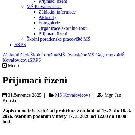
Přijímací řízení
MŠ Kovařovicova
Základní informace
Aktuality
Fotogalerie
Organizace školního roku
Přijímací řízení
Školní poradenské pracoviště MŠ
SRPŠ
Základní škola
Školní družina
MŠ Dvorského
MŠ Gagarinova
MŠ
Kovařovicova
SRPŠ
Menu
Přijímací řízení
31.července 2025 |
MŠ Kovařovicova
|
Mgr. Jan
Kolisko |
Zápis do mateřských škol proběhne v období od 16. 3. do 18. 3.
2026, osobním podáním v úterý 17. 3. 2026 od 12.00 do 18.00
hod.