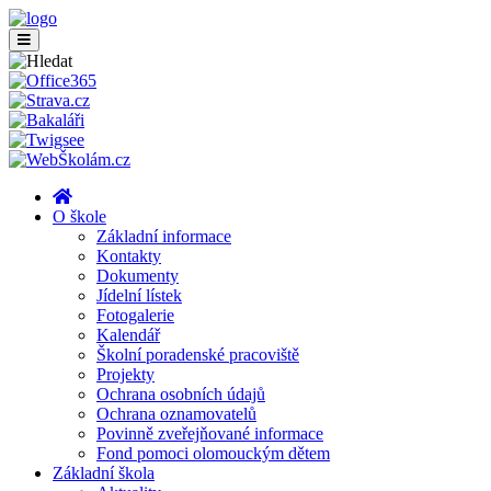
O škole
Základní informace
Kontakty
Dokumenty
Jídelní lístek
Fotogalerie
Kalendář
Školní poradenské pracoviště
Projekty
Ochrana osobních údajů
Ochrana oznamovatelů
Povinně zveřejňované informace
Fond pomoci olomouckým dětem
Základní škola