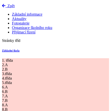
Zpět
Základní informace
Aktuality
Fotogalerie
Organizace školního roku
Přijímací řízení
Stránky tříd
Základní škola
1. třída
2.A
2.B
3.třída
4.třída
5.třída
6.A
6.B
7.A
7.B
8.A
8.B