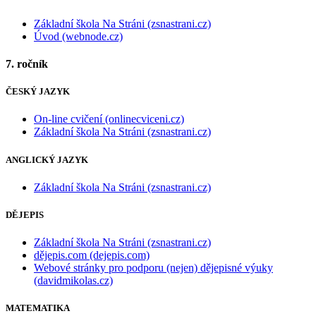
Základní škola Na Stráni (zsnastrani.cz)
Úvod (webnode.cz)
7. ročník
ČESKÝ JAZYK
On-line cvičení (onlinecviceni.cz)
Základní škola Na Stráni (zsnastrani.cz)
ANGLICKÝ JAZYK
Základní škola Na Stráni (zsnastrani.cz)
DĚJEPIS
Základní škola Na Stráni (zsnastrani.cz)
dějepis.com (dejepis.com)
Webové stránky pro podporu (nejen) dějepisné výuky
(davidmikolas.cz)
MATEMATIKA