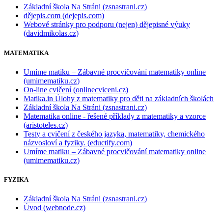
Základní škola Na Stráni (zsnastrani.cz)
dějepis.com (dejepis.com)
Webové stránky pro podporu (nejen) dějepisné výuky
(davidmikolas.cz)
MATEMATIKA
Umíme matiku – Zábavné procvičování matematiky online
(umimematiku.cz)
On-line cvičení (onlinecviceni.cz)
Matika.in Úlohy z matematiky pro děti na základních školách
Základní škola Na Stráni (zsnastrani.cz)
Matematika online - řešené příklady z matematiky a vzorce
(aristoteles.cz)
Testy a cvičení z českého jazyka, matematiky, chemického
názvosloví a fyziky. (eductify.com)
Umíme matiku – Zábavné procvičování matematiky online
(umimematiku.cz)
FYZIKA
Základní škola Na Stráni (zsnastrani.cz)
Úvod (webnode.cz)