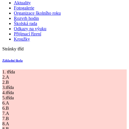
Aktuality
Fotogalerie
Organizace školního roku
Rozvrh hodin
Školská rada
Odkazy na výuku
Přijímací řízení
Kroužky
Stránky tříd
Základní škola
1. třída
2.A
2.B
3.třída
4.třída
5.třída
6.A
6.B
7.A
7.B
8.A
8.B