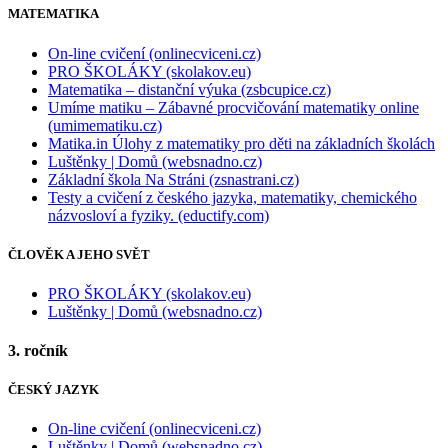
MATEMATIKA
On-line cvičení (onlinecviceni.cz)
PRO ŠKOLÁKY (skolakov.eu)
Matematika – distanční výuka (zsbcupice.cz)
Umíme matiku – Zábavné procvičování matematiky online
(umimematiku.cz)
Matika.in Úlohy z matematiky pro děti na základních školách
Luštěnky | Domů (websnadno.cz)
Základní škola Na Stráni (zsnastrani.cz)
Testy a cvičení z českého jazyka, matematiky, chemického
názvosloví a fyziky. (eductify.com)
ČLOVĚK A JEHO SVĚT
PRO ŠKOLÁKY (skolakov.eu)
Luštěnky | Domů (websnadno.cz)
3. ročník
ČESKÝ JAZYK
On-line cvičení (onlinecviceni.cz)
Luštěnky | Domů (websnadno.cz)