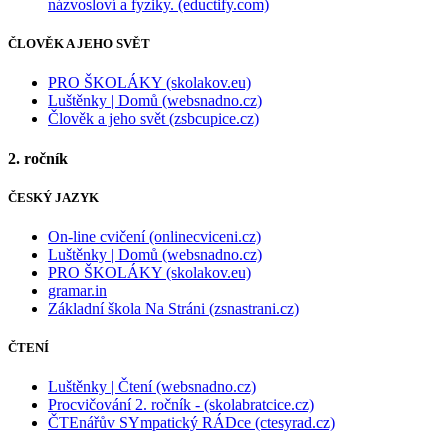
názvosloví a fyziky. (eductify.com)
ČLOVĚK A JEHO SVĚT
PRO ŠKOLÁKY (skolakov.eu)
Luštěnky | Domů (websnadno.cz)
Člověk a jeho svět (zsbcupice.cz)
2. ročník
ČESKÝ JAZYK
On-line cvičení (onlinecviceni.cz)
Luštěnky | Domů (websnadno.cz)
PRO ŠKOLÁKY (skolakov.eu)
gramar.in
Základní škola Na Stráni (zsnastrani.cz)
ČTENÍ
Luštěnky | Čtení (websnadno.cz)
Procvičování 2. ročník - (skolabratcice.cz)
ČTEnářův SYmpatický RÁDce (ctesyrad.cz)