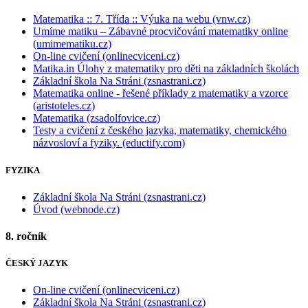
Matematika :: 7. Třída :: Výuka na webu (vnw.cz)
Umíme matiku – Zábavné procvičování matematiky online
(umimematiku.cz)
On-line cvičení (onlinecviceni.cz)
Matika.in Úlohy z matematiky pro děti na základních školách
Základní škola Na Stráni (zsnastrani.cz)
Matematika online - řešené příklady z matematiky a vzorce
(aristoteles.cz)
Matematika (zsadolfovice.cz)
Testy a cvičení z českého jazyka, matematiky, chemického
názvosloví a fyziky. (eductify.com)
FYZIKA
Základní škola Na Stráni (zsnastrani.cz)
Úvod (webnode.cz)
8. ročník
ČESKÝ JAZYK
On-line cvičení (onlinecviceni.cz)
Základní škola Na Stráni (zsnastrani.cz)