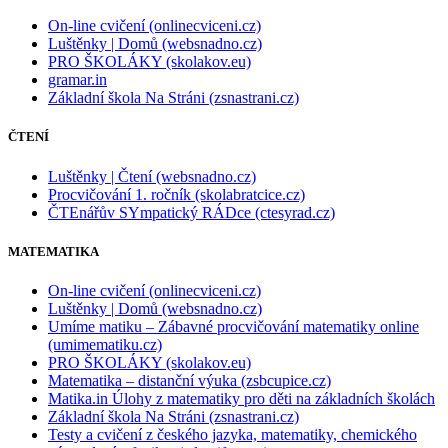
On-line cvičení (onlinecviceni.cz)
Luštěnky | Domů (websnadno.cz)
PRO ŠKOLÁKY (skolakov.eu)
gramar.in
Základní škola Na Stráni (zsnastrani.cz)
ČTENÍ
Luštěnky | Čtení (websnadno.cz)
Procvičování 1. ročník (skolabratcice.cz)
ČTEnářův SYmpatický RÁDce (ctesyrad.cz)
MATEMATIKA
On-line cvičení (onlinecviceni.cz)
Luštěnky | Domů (websnadno.cz)
Umíme matiku – Zábavné procvičování matematiky online
(umimematiku.cz)
PRO ŠKOLÁKY (skolakov.eu)
Matematika – distanční výuka (zsbcupice.cz)
Matika.in Úlohy z matematiky pro děti na základních školách
Základní škola Na Stráni (zsnastrani.cz)
Testy a cvičení z českého jazyka, matematiky, chemického