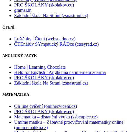
PRO ŠKOLÁKY (skolakov.eu)
gramar.in
Základní škola Na Stráni (zsnastrani.cz)
ČTENÍ
Luštěnky | Čtení (websnadno.cz)
ČTEnářův SYmpatický RÁDce (ctesyrad.cz)
ANGLICKÝ JAZYK
Home | Learning Chocolate
Help for English - Angličtina na internetu zdarma
PRO ŠKOLÁKY (skolakov.eu)
Základní škola Na Stráni (zsnastrani.cz)
MATEMATIKA
On-line cvičení (onlinecviceni.cz)
PRO ŠKOLÁKY (skolakov.eu)
Matematika – distanční výuka (zsbcupice.cz)
Umíme matiku – Zábavné procvičování matematiky online
(umimematiku.cz)