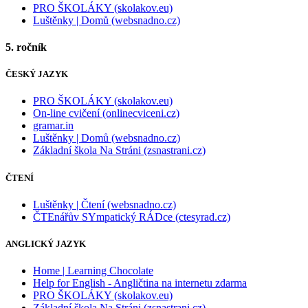
PRO ŠKOLÁKY (skolakov.eu)
Luštěnky | Domů (websnadno.cz)
5. ročník
ČESKÝ JAZYK
PRO ŠKOLÁKY (skolakov.eu)
On-line cvičení (onlinecviceni.cz)
gramar.in
Luštěnky | Domů (websnadno.cz)
Základní škola Na Stráni (zsnastrani.cz)
ČTENÍ
Luštěnky | Čtení (websnadno.cz)
ČTEnářův SYmpatický RÁDce (ctesyrad.cz)
ANGLICKÝ JAZYK
Home | Learning Chocolate
Help for English - Angličtina na internetu zdarma
PRO ŠKOLÁKY (skolakov.eu)
Základní škola Na Stráni (zsnastrani.cz)