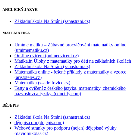
ANGLICKÝ JAZYK
Základní škola Na Stráni (zsnastrani.cz)
MATEMATIKA
Umíme matiku – Zábavné procvičování matematiky online
(umimematiku.cz)
On-line cvičení (onlinecviceni.cz)
Matika.in Úlohy z matematiky pro děti na základních školách
Základní škola Na Stráni (zsnastrani.cz)
Matematika online - řešené příklady z matematiky a vzorce
(aristoteles.cz)
Matematika (zsadolfovice.cz)
Testy a cvičení z českého jazyka, matematiky, chemického
názvosloví a fyziky. (eductify.com)
DĚJEPIS
Základní škola Na Stráni (zsnastrani.cz)
dějepis.com (dejepis.com)
Webové stránky pro podporu (nejen) dějepisné výuky
(davidmikolas.cz)