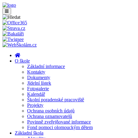
O škole
Základní informace
Kontakty
Dokumenty
Jídelní lístek
Fotogalerie
Kalendář
Školní poradenské pracoviště
Projekty
Ochrana osobních údajů
Ochrana oznamovatelů
Povinně zveřejňované informace
Fond pomoci olomouckým dětem
Základní škola