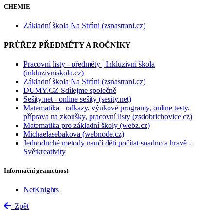
CHEMIE
Základní škola Na Stráni (zsnastrani.cz)
PRŮŘEZ PŘEDMĚTY A ROČNÍKY
Pracovní listy - předměty | Inkluzivní škola
(inkluzivniskola.cz)
Základní škola Na Stráni (zsnastrani.cz)
DUMY.CZ Sdílejme společně
Sešity.net - online sešity (sesity.net)
Matematika - odkazy, výukové programy, online testy,
příprava na zkoušky, pracovní listy (zsdobrichovice.cz)
Matematika pro základní školy (webz.cz)
Michaelasebakova (webnode.cz)
Jednoduché metody naučí děti počítat snadno a hravě -
Světkreativity
Informační gramotnost
NetKnights
Zpět