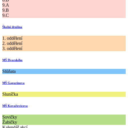
9.A
9.B
9.C
Školní družina
1. oddělení
2. oddělení
3. oddělení
MŠ Dvorského
Slůňata
MŠ Gagarinova
Sluníčka
MŠ Kovařovicova
Sovičky
Žabičky
Kalendář akcí