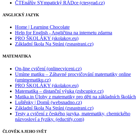
ČTEnářův SYmpatický RÁDce (ctesyrad.cz)
ANGLICKÝ JAZYK
Home | Learning Chocolate
Help for English - Angličtina na internetu zdarma
PRO ŠKOLÁKY (skolakov.eu)
Základní škola Na Stráni (zsnastrani.cz)
MATEMATIKA
On-line cvičení (onlinecviceni.cz)
Umíme matiku – Zábavné procvičování matematiky online
(umimematiku.cz)
PRO ŠKOLÁKY (skolakov.eu)
Matematika – distanční výuka (zsbcupice.cz)
Matika.in Úlohy z matematiky pro děti na základních školách
Luštěnky | Domů (websnadno.cz)
Základní škola Na Stráni (zsnastrani.cz)
Testy a cvičení z českého jazyka, matematiky, chemického
názvosloví a fyziky. (eductify.com)
ČLOVĚK A JEHO SVĚT