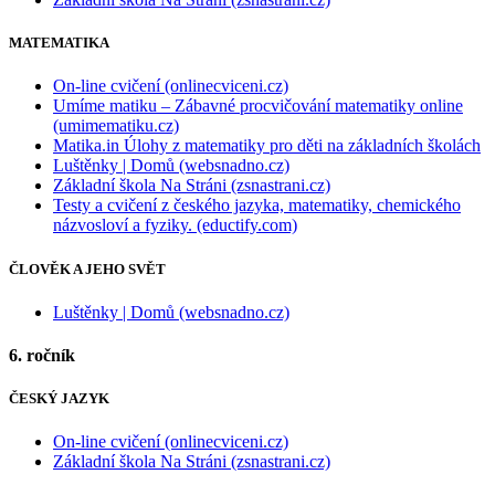
MATEMATIKA
On-line cvičení (onlinecviceni.cz)
Umíme matiku – Zábavné procvičování matematiky online
(umimematiku.cz)
Matika.in Úlohy z matematiky pro děti na základních školách
Luštěnky | Domů (websnadno.cz)
Základní škola Na Stráni (zsnastrani.cz)
Testy a cvičení z českého jazyka, matematiky, chemického
názvosloví a fyziky. (eductify.com)
ČLOVĚK A JEHO SVĚT
Luštěnky | Domů (websnadno.cz)
6. ročník
ČESKÝ JAZYK
On-line cvičení (onlinecviceni.cz)
Základní škola Na Stráni (zsnastrani.cz)