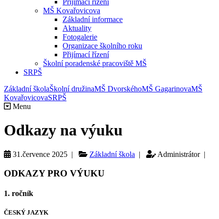
Přijímací řízení
MŠ Kovařovicova
Základní informace
Aktuality
Fotogalerie
Organizace školního roku
Přijímací řízení
Školní poradenské pracoviště MŠ
SRPŠ
Základní škola
Školní družina
MŠ Dvorského
MŠ Gagarinova
MŠ
Kovařovicova
SRPŠ
Menu
Odkazy na výuku
31.července 2025 |
Základní škola
|
Administrátor |
ODKAZY PRO VÝUKU
1. ročník
ČESKÝ JAZYK