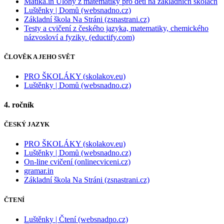
Matika.in Úlohy z matematiky pro děti na základních školách
Luštěnky | Domů (websnadno.cz)
Základní škola Na Stráni (zsnastrani.cz)
Testy a cvičení z českého jazyka, matematiky, chemického
názvosloví a fyziky. (eductify.com)
ČLOVĚK A JEHO SVĚT
PRO ŠKOLÁKY (skolakov.eu)
Luštěnky | Domů (websnadno.cz)
4. ročník
ČESKÝ JAZYK
PRO ŠKOLÁKY (skolakov.eu)
Luštěnky | Domů (websnadno.cz)
On-line cvičení (onlinecviceni.cz)
gramar.in
Základní škola Na Stráni (zsnastrani.cz)
ČTENÍ
Luštěnky | Čtení (websnadno.cz)