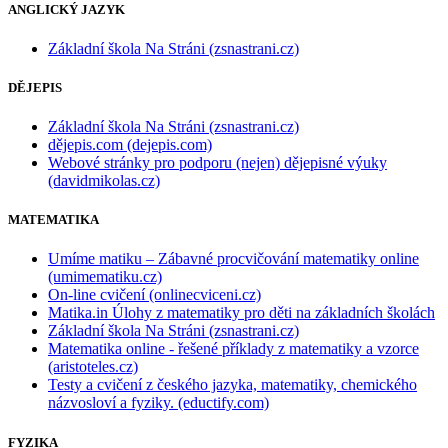
ANGLICKÝ JAZYK
Základní škola Na Stráni (zsnastrani.cz)
DĚJEPIS
Základní škola Na Stráni (zsnastrani.cz)
dějepis.com (dejepis.com)
Webové stránky pro podporu (nejen) dějepisné výuky
(davidmikolas.cz)
MATEMATIKA
Umíme matiku – Zábavné procvičování matematiky online
(umimematiku.cz)
On-line cvičení (onlinecviceni.cz)
Matika.in Úlohy z matematiky pro děti na základních školách
Základní škola Na Stráni (zsnastrani.cz)
Matematika online - řešené příklady z matematiky a vzorce
(aristoteles.cz)
Testy a cvičení z českého jazyka, matematiky, chemického
názvosloví a fyziky. (eductify.com)
FYZIKA