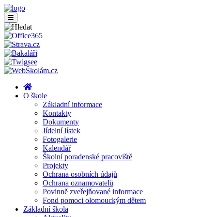
O škole
Základní informace
Kontakty
Dokumenty
Jídelní lístek
Fotogalerie
Kalendář
Školní poradenské pracoviště
Projekty
Ochrana osobních údajů
Ochrana oznamovatelů
Povinně zveřejňované informace
Fond pomoci olomouckým dětem
Základní škola