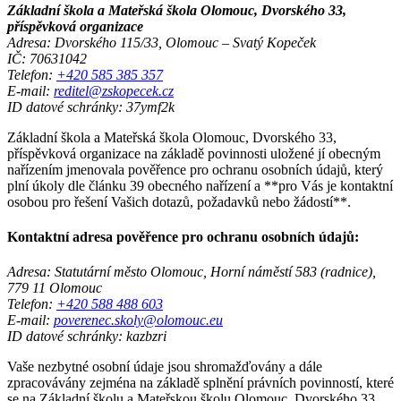
Základní škola a Mateřská škola Olomouc, Dvorského 33,
příspěvková organizace
Adresa: Dvorského 115/33, Olomouc – Svatý Kopeček
IČ: 70631042
Telefon:
+420 585 385 357
E-mail:
reditel@zskopecek.cz
ID datové schránky: 37ymf2k
Základní škola a Mateřská škola Olomouc, Dvorského 33,
příspěvková organizace na základě povinnosti uložené jí obecným
nařízením jmenovala pověřence pro ochranu osobních údajů, který
plní úkoly dle článku 39 obecného nařízení a **pro Vás je kontaktní
osobou pro řešení Vašich dotazů, požadavků nebo žádostí**.
Kontaktní adresa pověřence pro ochranu osobních údajů:
Adresa: Statutární město Olomouc, Horní náměstí 583 (radnice),
779 11 Olomouc
Telefon:
+420 588 488 603
E-mail:
poverenec.skoly@olomouc.eu
ID datové schránky: kazbzri
Vaše nezbytné osobní údaje jsou shromažďovány a dále
zpracovávány zejména na základě splnění právních povinností, které
se na Základní školu a Mateřskou školu Olomouc, Dvorského 33,