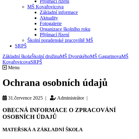
Přijímací řízení
MŠ Kovařovicova
Základní informace
Aktuality
Fotogalerie
Organizace školního roku
Přijímací řízení
Školní poradenské pracoviště MŠ
SRPŠ
Základní škola
Školní družina
MŠ Dvorského
MŠ Gagarinova
MŠ
Kovařovicova
SRPŠ
Menu
Ochrana osobních údajů
31.července 2025 |
Administrátor |
OBECNÁ INFORMACE O ZPRACOVÁNÍ
OSOBNÍCH ÚDAJŮ
MATEŘSKÁ A ZÁKLADNÍ ŠKOLA