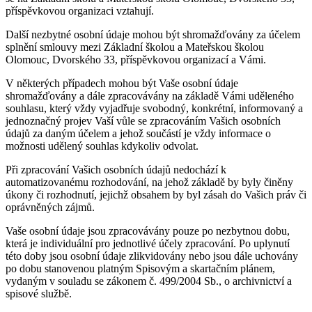
příspěvkovou organizaci vztahují.
Další nezbytné osobní údaje mohou být shromažďovány za účelem
splnění smlouvy mezi Základní školou a Mateřskou školou
Olomouc, Dvorského 33, příspěvkovou organizací a Vámi.
V některých případech mohou být Vaše osobní údaje
shromažďovány a dále zpracovávány na základě Vámi uděleného
souhlasu, který vždy vyjadřuje svobodný, konkrétní, informovaný a
jednoznačný projev Vaší vůle se zpracováním Vašich osobních
údajů za daným účelem a jehož součástí je vždy informace o
možnosti udělený souhlas kdykoliv odvolat.
Při zpracování Vašich osobních údajů nedochází k
automatizovanému rozhodování, na jehož základě by byly činěny
úkony či rozhodnutí, jejichž obsahem by byl zásah do Vašich práv či
oprávněných zájmů.
Vaše osobní údaje jsou zpracovávány pouze po nezbytnou dobu,
která je individuální pro jednotlivé účely zpracování. Po uplynutí
této doby jsou osobní údaje zlikvidovány nebo jsou dále uchovány
po dobu stanovenou platným Spisovým a skartačním plánem,
vydaným v souladu se zákonem č. 499/2004 Sb., o archivnictví a
spisové službě.