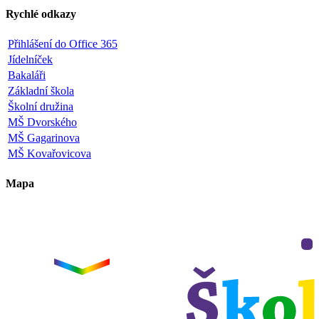
Rychlé odkazy
Přihlášení do Office 365
Jídelníček
Bakaláři
Základní škola
Školní družina
MŠ Dvorského
MŠ Gagarinova
MŠ Kovařovicova
Mapa
Leaflet
|
©
OpenStreetMap
×
+
ZŠ a MŠ Olomouc
Dvorského 33
−