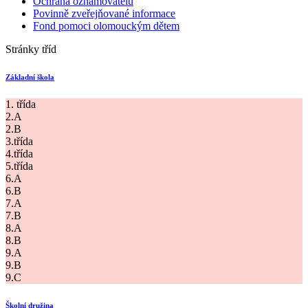
Ochrana oznamovatelů
Povinně zveřejňované informace
Fond pomoci olomouckým dětem
Stránky tříd
Základní škola
1. třída
2.A
2.B
3.třída
4.třída
5.třída
6.A
6.B
7.A
7.B
8.A
8.B
9.A
9.B
9.C
Školní družina