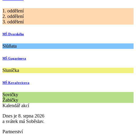
1. oddělení
2. oddělení
3. oddělení
MŠ Dvorského
Slůňata
MŠ Gagarinova
Sluníčka
MŠ Kovařovicova
Sovičky
Žabičky
Kalendář akcí
Dnes je 8. srpna 2026
a svátek má Soběslav.
Partnerství