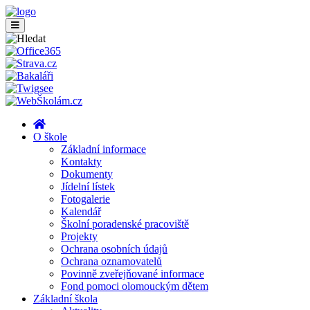
O škole
Základní informace
Kontakty
Dokumenty
Jídelní lístek
Fotogalerie
Kalendář
Školní poradenské pracoviště
Projekty
Ochrana osobních údajů
Ochrana oznamovatelů
Povinně zveřejňované informace
Fond pomoci olomouckým dětem
Základní škola