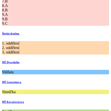
7.B
8.A
8.B
9.A
9.B
9.C
Školní družina
1. oddělení
2. oddělení
3. oddělení
MŠ Dvorského
Slůňata
MŠ Gagarinova
Sluníčka
MŠ Kovařovicova