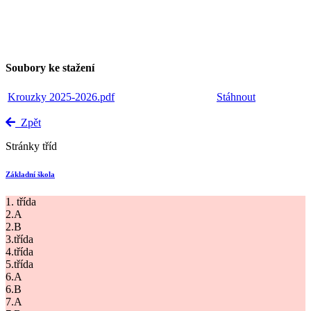
Soubory ke stažení
Krouzky 2025-2026.pdf
Stáhnout
Zpět
Stránky tříd
Základní škola
1. třída
2.A
2.B
3.třída
4.třída
5.třída
6.A
6.B
7.A