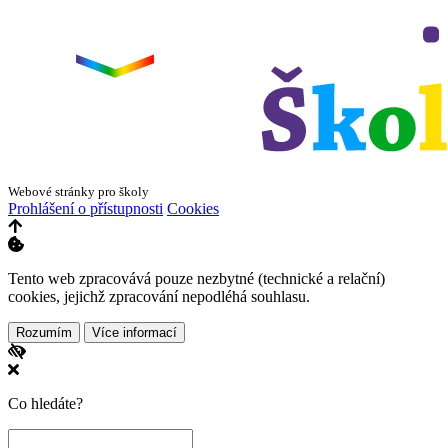
+
ZŠ a MŠ Olomouc
Dvorského 33
−
Webové stránky pro školy
Prohlášení o přístupnosti
Cookies
Tento web zpracovává pouze nezbytné (technické a relační)
cookies, jejichž zpracování nepodléhá souhlasu.
Rozumím
Více informací
Co hledáte?