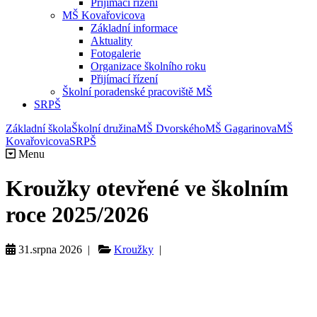
Přijímací řízení
MŠ Kovařovicova
Základní informace
Aktuality
Fotogalerie
Organizace školního roku
Přijímací řízení
Školní poradenské pracoviště MŠ
SRPŠ
Základní škola
Školní družina
MŠ Dvorského
MŠ Gagarinova
MŠ
Kovařovicova
SRPŠ
Menu
Kroužky otevřené ve školním
roce 2025/2026
31.srpna 2026 |
Kroužky
|