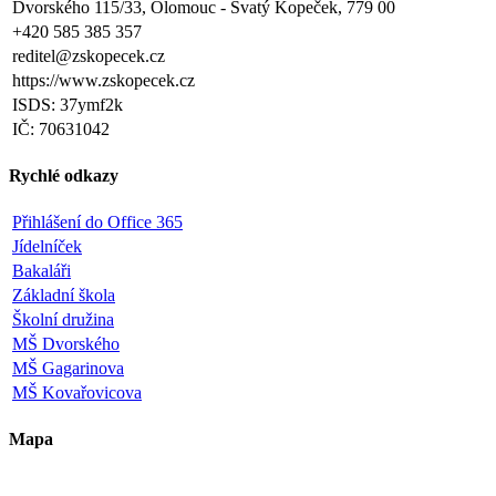
Dvorského 115/33, Olomouc - Svatý Kopeček, 779 00
+420 585 385 357
reditel@zskopecek.cz
https://www.zskopecek.cz
ISDS: 37ymf2k
IČ: 70631042
Rychlé odkazy
Přihlášení do Office 365
Jídelníček
Bakaláři
Základní škola
Školní družina
MŠ Dvorského
MŠ Gagarinova
MŠ Kovařovicova
Mapa
Leaflet
|
©
OpenStreetMap
×