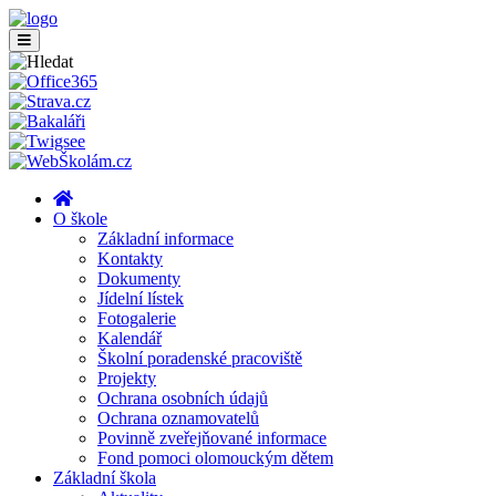
O škole
Základní informace
Kontakty
Dokumenty
Jídelní lístek
Fotogalerie
Kalendář
Školní poradenské pracoviště
Projekty
Ochrana osobních údajů
Ochrana oznamovatelů
Povinně zveřejňované informace
Fond pomoci olomouckým dětem
Základní škola