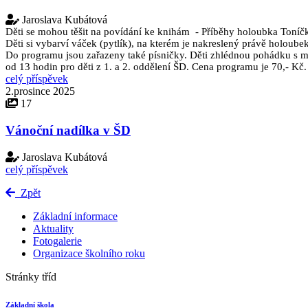
Jaroslava Kubátová
Děti se mohou těšit na povídání ke knihám - Příběhy holoubka Toníč
Děti si vybarví váček (pytlík), na kterém je nakreslený právě holoube
Do programu jsou zařazeny také písničky. Děti zhlédnou pohádku s m
od 13 hodin pro děti z 1. a 2. oddělení ŠD. Cena programu je 70,- Kč.
celý příspěvek
2.prosince 2025
17
Vánoční nadílka v ŠD
Jaroslava Kubátová
celý příspěvek
Zpět
Základní informace
Aktuality
Fotogalerie
Organizace školního roku
Stránky tříd
Základní škola