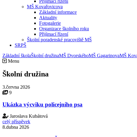
Přijímací řízení
MŠ Kovařovicova
Základní informace
Aktuality
Fotogalerie
Organizace školního roku
Přijímací řízení
Školní poradenské pracoviště MŠ
SRPŠ
Základní škola
Školní družina
MŠ Dvorského
MŠ Gagarinova
MŠ Kova
Menu
Školní družina
3.června 2026
9
Ukázka výcviku policejního psa
Jaroslava Kubátová
celý příspěvek
8.dubna 2026