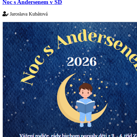
Noc s Andersenem v ŠD
Jaroslava Kubátová