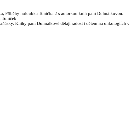
ka, Příběhy holoubka Toníčka 2 s autorkou knih paní Dohnálkovou.
k Toníček.
aňásky. Knihy paní Dohnálkové dělají radost i dětem na onkologiích v 