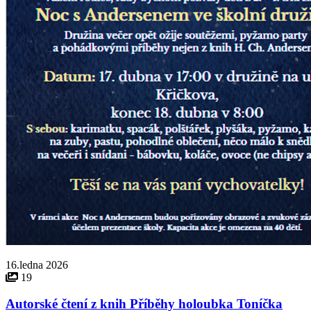
16.ledna 2026
19
Autorské čtení z knih Příběhy holoubka Toníčka