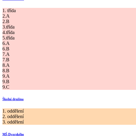
1. třída
2.A
2.B
3.třída
4.třída
5.třída
6.A
6.B
7.A
7.B
8.A
8.B
9.A
9.B
9.C
Školní družina
1. oddělení
2. oddělení
3. oddělení
MŠ Dvorského