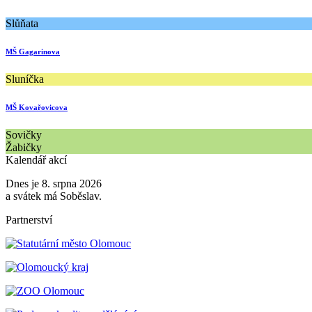
Slůňata
MŠ Gagarinova
Sluníčka
MŠ Kovařovicova
Sovičky
Žabičky
Kalendář akcí
Dnes je 8. srpna 2026
a svátek má Soběslav.
Partnerství