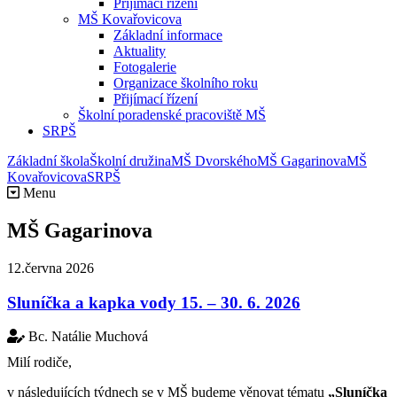
Přijímací řízení
MŠ Kovařovicova
Základní informace
Aktuality
Fotogalerie
Organizace školního roku
Přijímací řízení
Školní poradenské pracoviště MŠ
SRPŠ
Základní škola
Školní družina
MŠ Dvorského
MŠ Gagarinova
MŠ
Kovařovicova
SRPŠ
Menu
MŠ Gagarinova
12.června 2026
Sluníčka a kapka vody 15. – 30. 6. 2026
Bc. Natálie Muchová
Milí rodiče,
v následujících týdnech se v MŠ budeme věnovat tématu
„Sluníčka