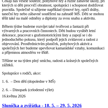
Čekají nás veselé soutěže, pohybové hry a různé zábavné úkoly, při
kterých si děti procvičí obratnost, spolupráci i schopnost dodržovat
pravidla. Společně si užijeme například týmové hry, opičí dráhy,
taneční hry nebo zábavné soutěžení na zahradě MŠ. Děti se mohou
těšit také na malé odměny a diplomy za svou snahu a aktivitu.
Během týdne budeme rozvíjet také tvořivost a fantazii při
výtvarných a pracovních činnostech. Děti budou vyrábět letní
dekorace, pracovat s grafomotorickými listy a zapojí se i do
jednoduchého pokusu, který podpoří jejich zvídavost a radost z
objevování. Prostřednictvím písniček, pohybových aktivit a
společných her budeme upevňovat kamarádské vztahy, komunikaci
a příjemnou atmosféru ve třídě.
Těšíme se na týden plný smíchu, radosti a krásných společných
zážitků.
Spolupráce s rodiči, akce:
1. 6. – Den dětí
(dopoledne v MŠ)
2. 6. – Dinopark
(celodenní výlet)
16.května 2026
Sluníčka a zvířátka - 18. 5. – 29. 5. 2026