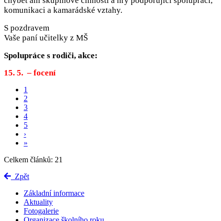
chybět ani skupinové činnosti a hry podporující spolupráci,
komunikaci a kamarádské vztahy.
S pozdravem
Vaše paní učitelky z MŠ
Spolupráce s rodiči, akce:
15. 5. – focení
1
2
3
4
5
›
»
Celkem článků: 21
Zpět
Základní informace
Aktuality
Fotogalerie
Organizace školního roku