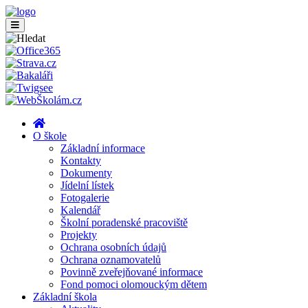
O škole
Základní informace
Kontakty
Dokumenty
Jídelní lístek
Fotogalerie
Kalendář
Školní poradenské pracoviště
Projekty
Ochrana osobních údajů
Ochrana oznamovatelů
Povinně zveřejňované informace
Fond pomoci olomouckým dětem
Základní škola