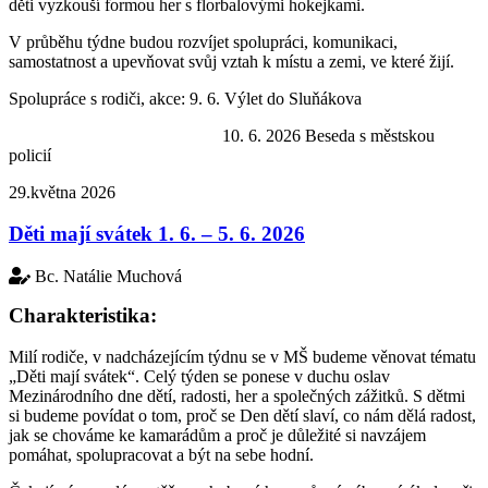
děti vyzkouší formou her s florbalovými hokejkami.
V průběhu týdne budou rozvíjet spolupráci, komunikaci,
samostatnost a upevňovat svůj vztah k místu a zemi, ve které žijí.
Spolupráce s rodiči, akce: 9. 6. Výlet do Sluňákova
10. 6. 2026 Beseda s městskou
policií
29.května 2026
Děti mají svátek 1. 6. – 5. 6. 2026
Bc. Natálie Muchová
Charakteristika:
Milí rodiče, v nadcházejícím týdnu se v MŠ budeme věnovat tématu
„Děti mají svátek“. Celý týden se ponese v duchu oslav
Mezinárodního dne dětí, radosti, her a společných zážitků. S dětmi
si budeme povídat o tom, proč se Den dětí slaví, co nám dělá radost,
jak se chováme ke kamarádům a proč je důležité si navzájem
pomáhat, spolupracovat a být na sebe hodní.