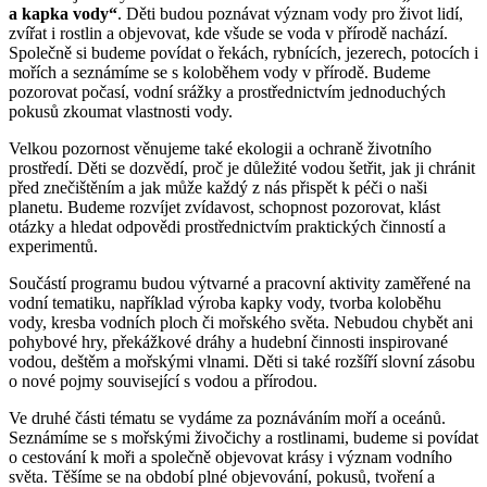
a kapka vody“
. Děti budou poznávat význam vody pro život lidí,
zvířat i rostlin a objevovat, kde všude se voda v přírodě nachází.
Společně si budeme povídat o řekách, rybnících, jezerech, potocích i
mořích a seznámíme se s koloběhem vody v přírodě. Budeme
pozorovat počasí, vodní srážky a prostřednictvím jednoduchých
pokusů zkoumat vlastnosti vody.
Velkou pozornost věnujeme také ekologii a ochraně životního
prostředí. Děti se dozvědí, proč je důležité vodou šetřit, jak ji chránit
před znečištěním a jak může každý z nás přispět k péči o naši
planetu. Budeme rozvíjet zvídavost, schopnost pozorovat, klást
otázky a hledat odpovědi prostřednictvím praktických činností a
experimentů.
Součástí programu budou výtvarné a pracovní aktivity zaměřené na
vodní tematiku, například výroba kapky vody, tvorba koloběhu
vody, kresba vodních ploch či mořského světa. Nebudou chybět ani
pohybové hry, překážkové dráhy a hudební činnosti inspirované
vodou, deštěm a mořskými vlnami. Děti si také rozšíří slovní zásobu
o nové pojmy související s vodou a přírodou.
Ve druhé části tématu se vydáme za poznáváním moří a oceánů.
Seznámíme se s mořskými živočichy a rostlinami, budeme si povídat
o cestování k moři a společně objevovat krásy i význam vodního
světa. Těšíme se na období plné objevování, pokusů, tvoření a