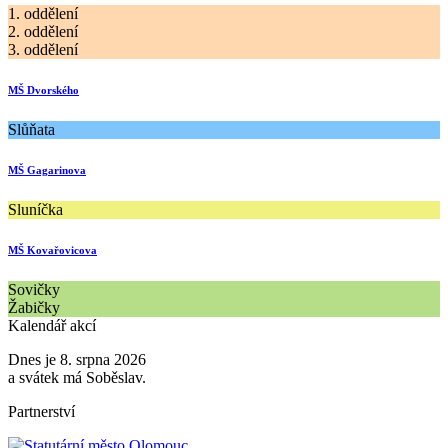
1. oddělení
2. oddělení
3. oddělení
MŠ Dvorského
Slůňata
MŠ Gagarinova
Sluníčka
MŠ Kovařovicova
Sovičky
Žabičky
Kalendář akcí
Dnes je 8. srpna 2026
a svátek má Soběslav.
Partnerství