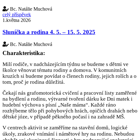
Bc. Natálie Muchová
celý příspěvek
1.května 2026
Sluníčka a rodina 4. 5. – 15. 5. 2025
Bc. Natálie Muchová
Charakteristika:
Milí rodiče, v nadcházejícím týdnu se budeme s dětmi ve
školce věnovat tématu rodiny a domova. V komunitních
kruzích si budeme povídat o členech rodiny, jejich rolích a o
tom, proč je rodina důležitá.
Čekají nás grafomotorická cvičení a pracovní listy zaměřené
na bydlení a rodinu, výtvarné tvoření dárku ke Dni matek i
hudební výchova s písní „Naše máma“. Každé ráno
rozhýbeme tělo při pohybových hrách, opičích drahách nebo
dětské józe, v případě pěkného počasí i na zahradě MŠ.
V centrech aktivit se zaměříme na stavění domů, logické
úkoly, zrakové vnímání i námětové hry na rodinu. Nebudou