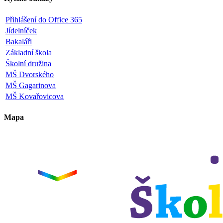
Přihlášení do Office 365
Jídelníček
Bakaláři
Základní škola
Školní družina
MŠ Dvorského
MŠ Gagarinova
MŠ Kovařovicova
Mapa
Leaflet
|
©
OpenStreetMap
×
+
ZŠ a MŠ Olomouc
Dvorského 33
−