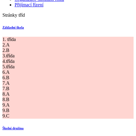
Přijímací řízení
Stránky tříd
Základní škola
1. třída
2.A
2.B
3.třída
4.třída
5.třída
6.A
6.B
7.A
7.B
8.A
8.B
9.A
9.B
9.C
Školní družina