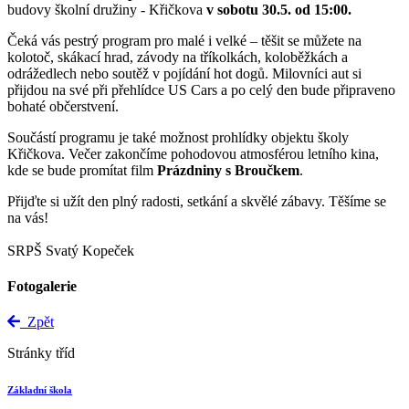
budovy školní družiny - Křičkova
v sobotu 30.5. od 15:00.
Čeká vás pestrý program pro malé i velké – těšit se můžete na
kolotoč, skákací hrad, závody na tříkolkách, koloběžkách a
odrážedlech nebo soutěž v pojídání hot dogů. Milovníci aut si
přijdou na své při přehlídce US Cars a po celý den bude připraveno
bohaté občerstvení.
Součástí programu je také možnost prohlídky objektu školy
Křičkova.
Večer zakončíme pohodovou atmosférou letního kina,
kde se bude promítat film
Prázdniny s Broučkem
.
Přijďte si užít den plný radosti, setkání a skvělé zábavy. Těšíme se
na vás!
SRPŠ Svatý Kopeček
Fotogalerie
Zpět
Stránky tříd
Základní škola