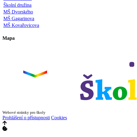
Školní družina
MŠ Dvorského
MŠ Gagarinova
MŠ Kovařovicova
Mapa
Leaflet
|
©
OpenStreetMap
×
+
ZŠ a MŠ Olomouc
Dvorského 33
−
Webové stránky pro školy
Prohlášení o přístupnosti
Cookies