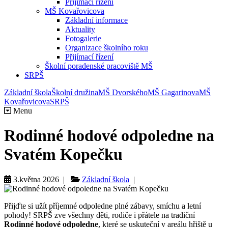
Přijímací řízení
MŠ Kovařovicova
Základní informace
Aktuality
Fotogalerie
Organizace školního roku
Přijímací řízení
Školní poradenské pracoviště MŠ
SRPŠ
Základní škola
Školní družina
MŠ Dvorského
MŠ Gagarinova
MŠ
Kovařovicova
SRPŠ
Menu
Rodinné hodové odpoledne na
Svatém Kopečku
3.května 2026 |
Základní škola
|
Přijďte si užít příjemné odpoledne plné zábavy, smíchu a letní
pohody! SRPŠ zve všechny děti, rodiče i přátele na tradiční
Rodinné hodové odpoledne
, které se uskuteční v areálu hřiště u