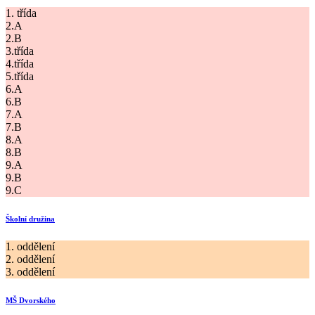
1. třída
2.A
2.B
3.třída
4.třída
5.třída
6.A
6.B
7.A
7.B
8.A
8.B
9.A
9.B
9.C
Školní družina
1. oddělení
2. oddělení
3. oddělení
MŠ Dvorského