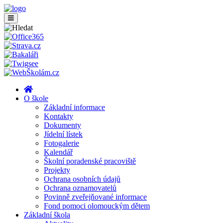
O škole
Základní informace
Kontakty
Dokumenty
Jídelní lístek
Fotogalerie
Kalendář
Školní poradenské pracoviště
Projekty
Ochrana osobních údajů
Ochrana oznamovatelů
Povinně zveřejňované informace
Fond pomoci olomouckým dětem
Základní škola