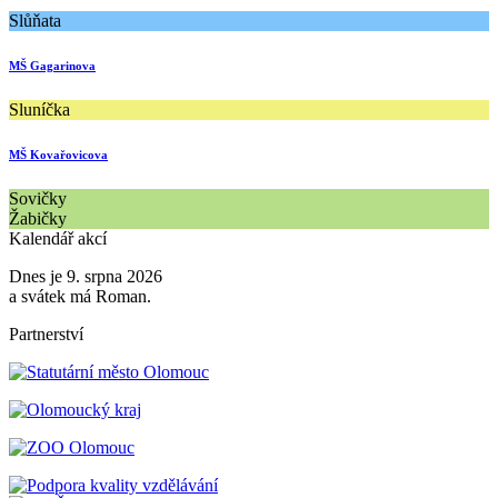
Slůňata
MŠ Gagarinova
Sluníčka
MŠ Kovařovicova
Sovičky
Žabičky
Kalendář akcí
Dnes je 9. srpna 2026
a svátek má Roman.
Partnerství