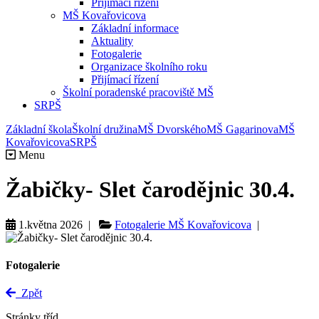
Přijímací řízení
MŠ Kovařovicova
Základní informace
Aktuality
Fotogalerie
Organizace školního roku
Přijímací řízení
Školní poradenské pracoviště MŠ
SRPŠ
Základní škola
Školní družina
MŠ Dvorského
MŠ Gagarinova
MŠ
Kovařovicova
SRPŠ
Menu
Žabičky- Slet čarodějnic 30.4.
1.května 2026 |
Fotogalerie MŠ Kovařovicova
|
Fotogalerie
Zpět
Stránky tříd