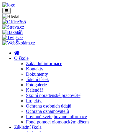
O škole
Základní informace
Kontakty
Dokumenty
Jídelní lístek
Fotogalerie
Kalendář
Školní poradenské pracoviště
Projekty
Ochrana osobních údajů
Ochrana oznamovatelů
Povinně zveřejňované informace
Fond pomoci olomouckým dětem
Základní škola