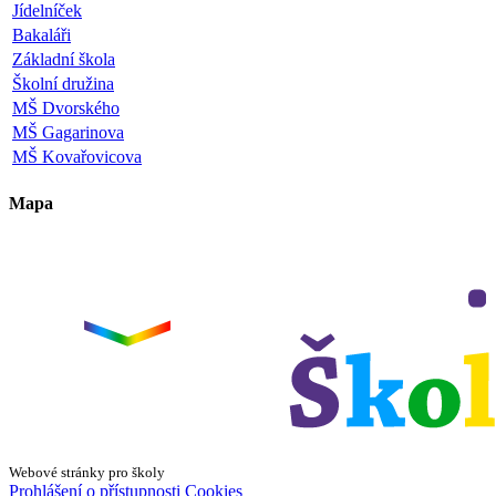
Jídelníček
Bakaláři
Základní škola
Školní družina
MŠ Dvorského
MŠ Gagarinova
MŠ Kovařovicova
Mapa
Leaflet
|
©
OpenStreetMap
×
+
ZŠ a MŠ Olomouc
Dvorského 33
−
Webové stránky pro školy
Prohlášení o přístupnosti
Cookies