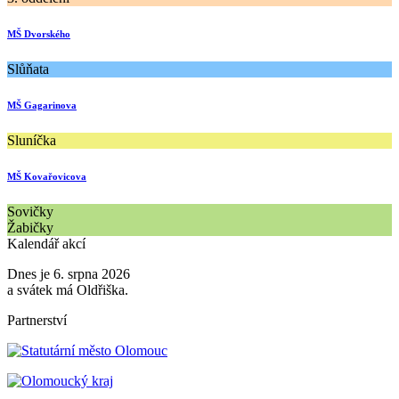
MŠ Dvorského
Slůňata
MŠ Gagarinova
Sluníčka
MŠ Kovařovicova
Sovičky
Žabičky
Kalendář akcí
Dnes je 6. srpna 2026
a svátek má Oldřiška.
Partnerství