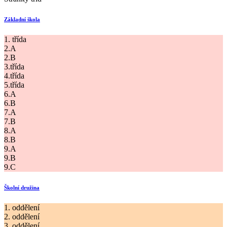
Základní škola
1. třída
2.A
2.B
3.třída
4.třída
5.třída
6.A
6.B
7.A
7.B
8.A
8.B
9.A
9.B
9.C
Školní družina
1. oddělení
2. oddělení
3. oddělení