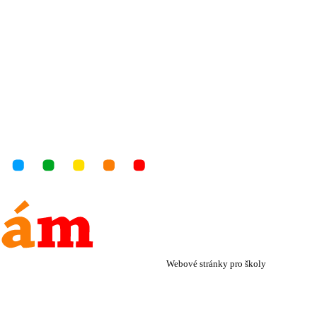
×
ZŠ a MŠ Olomouc
Dvorského 33
Webové stránky pro školy