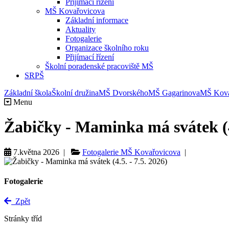
Přijímací řízení
MŠ Kovařovicova
Základní informace
Aktuality
Fotogalerie
Organizace školního roku
Přijímací řízení
Školní poradenské pracoviště MŠ
SRPŠ
Základní škola
Školní družina
MŠ Dvorského
MŠ Gagarinova
MŠ Kova
Menu
Žabičky - Maminka má svátek (4.
7.května 2026 |
Fotogalerie MŠ Kovařovicova
|
Fotogalerie
Zpět
Stránky tříd