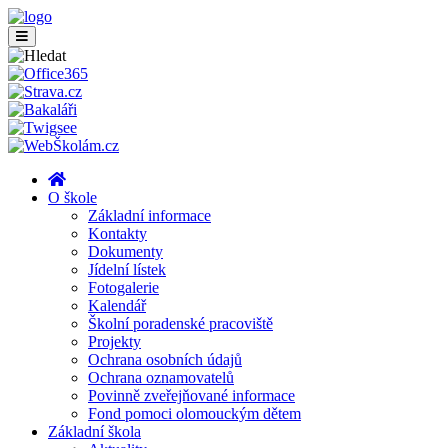
O škole
Základní informace
Kontakty
Dokumenty
Jídelní lístek
Fotogalerie
Kalendář
Školní poradenské pracoviště
Projekty
Ochrana osobních údajů
Ochrana oznamovatelů
Povinně zveřejňované informace
Fond pomoci olomouckým dětem
Základní škola