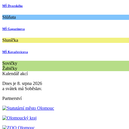
MŠ Dvorského
Slůňata
MŠ Gagarinova
Sluníčka
MŠ Kovařovicova
Sovičky
Žabičky
Kalendář akcí
Dnes je 8. srpna 2026
a svátek má Soběslav.
Partnerství