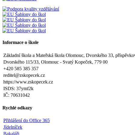
Informace o škole
Základní škola a Mateřská škola Olomouc, Dvorského 33, příspěvko
Dvorského 115/33, Olomouc - Svatý Kopeček, 779 00
+420 585 385 357
reditel@zskopecek.cz
https://www.zskopecek.cz
ISDS: 37ymf2k
IČ: 70631042
Rychlé odkazy
Přihlášení do Office 365
Jídelníček
Bakaláři