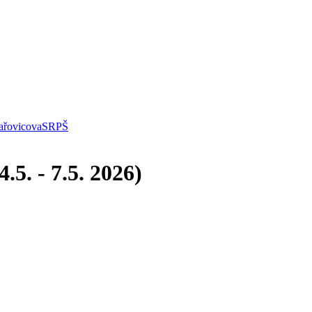
řovicova
SRPŠ
5. - 7.5. 2026)