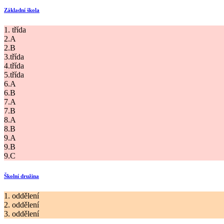
Základní škola
1. třída
2.A
2.B
3.třída
4.třída
5.třída
6.A
6.B
7.A
7.B
8.A
8.B
9.A
9.B
9.C
Školní družina
1. oddělení
2. oddělení
3. oddělení