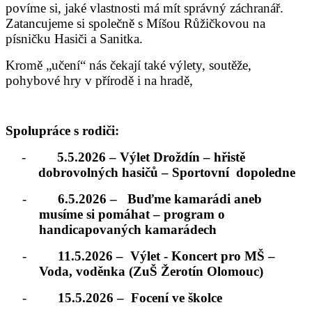
povíme si, jaké vlastnosti má mít správný záchranář.
Zatancujeme si společně s Míšou Růžičkovou na
písničku Hasiči a Sanitka.
Kromě „učení“ nás čekají také výlety, soutěže,
pohybové hry v přírodě i na hradě,
Spolupráce s rodiči:
-
5.5.2026 – Výlet
Droždín – hřistě
dobrovolných hasičů – Sportovní
dopoledne
-
6.5.2026 –
Buďme kamarádi aneb
musíme si pomáhat – program o
handicapovaných kamarádech
-
11.5.2026 –
Výlet - Koncert pro MŠ –
Voda, voděnka (ZuŠ Žerotín Olomouc)
-
15.5.2026 –
Focení ve školce