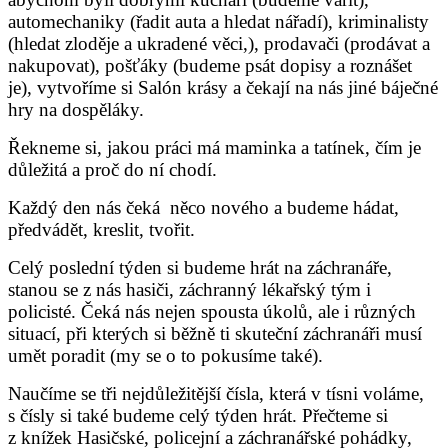
automechaniky (řadit auta a hledat nářadí), kriminalisty
(hledat zloděje a ukradené věci,), prodavači (prodávat a
nakupovat), pošťáky (budeme psát dopisy a roznášet
je), vytvoříme si Salón krásy a čekají na nás jiné báječné
hry na dospěláky.
Řekneme si, jakou práci má maminka a tatínek, čím je
důležitá a proč do ní chodí.
Každý den nás čeká
něco nového a budeme hádat,
předvádět, kreslit, tvořit.
Celý poslední týden si budeme hrát na záchranáře,
stanou se z nás hasiči, záchranný lékařský tým i
policisté. Čeká nás nejen spousta úkolů, ale i různých
situací, při kterých si běžně ti skuteční záchranáři musí
umět poradit (my se o to pokusíme také).
Naučíme se tři nejdůležitější čísla, která v tísni voláme,
s čísly si také budeme celý týden hrát. Přečteme si
z knížek Hasičské, policejní a záchranářské pohádky,