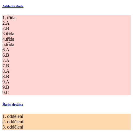
Základní škola
1. třída
2.A
2.B
3.třída
4.třída
5.třída
6.A
6.B
7.A
7.B
8.A
8.B
9.A
9.B
9.C
Školní družina
1. oddělení
2. oddělení
3. oddělení