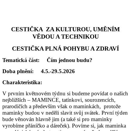
CESTIČKA
ZA KULTUROU, UMĚNÍM
VĚDOU A TECHNIKOU
CESTIČKA PLNÁ POHYBU A ZDRAVÍ
Tematická část:
Čím jednou budu?
Doba plnění:
4.5.-29.5.2026
Charakteristika:
V prvním květnovém týdnu si budeme povídat o našich
nejbližších – MAMINCE, tatínkovi, sourozencích,
prarodičích a především však o maminkách,
protože
maminky budou v neděli slavit svůj svátek. První týden
bude věnován hlavně jim (a také si pro maminky
vyrobíme přáníčko a dáreček). Povíme si, jak maminka