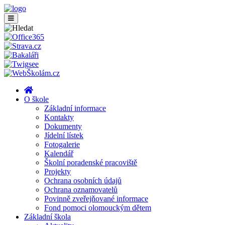
O škole
Základní informace
Kontakty
Dokumenty
Jídelní lístek
Fotogalerie
Kalendář
Školní poradenské pracoviště
Projekty
Ochrana osobních údajů
Ochrana oznamovatelů
Povinně zveřejňované informace
Fond pomoci olomouckým dětem
Základní škola