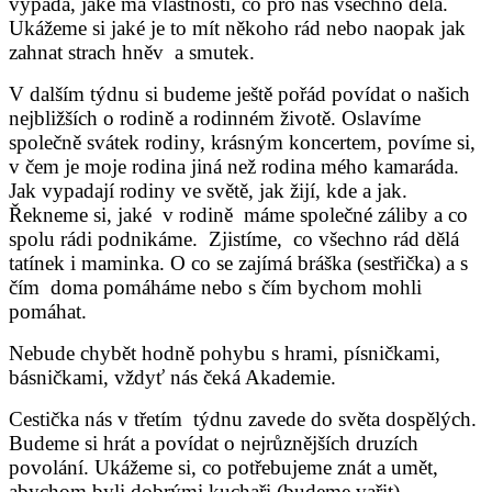
vypadá, jaké má vlastnosti, co pro nás všechno dělá.
Ukážeme si jaké je to mít někoho rád nebo naopak jak
zahnat strach hněv
a smutek.
V dalším týdnu si budeme ještě pořád povídat o našich
nejbližších o rodině a rodinném životě. Oslavíme
společně svátek rodiny, krásným koncertem, povíme si,
v čem je moje rodina jiná než rodina mého kamaráda.
Jak vypadají rodiny ve světě, jak žijí, kde a jak.
Řekneme si, jaké
v rodině
máme společné záliby a co
spolu rádi podnikáme.
Zjistíme,
co všechno rád dělá
tatínek i maminka. O co se zajímá bráška (sestřička) a s
čím
doma pomáháme nebo s čím bychom mohli
pomáhat.
Nebude chybět hodně pohybu s hrami, písničkami,
básničkami, vždyť nás čeká Akademie.
Cestička nás v třetím
týdnu zavede do světa dospělých.
Budeme si hrát a povídat o nejrůznějších druzích
povolání. Ukážeme si, co potřebujeme znát a umět,
abychom byli dobrými kuchaři (budeme vařit),