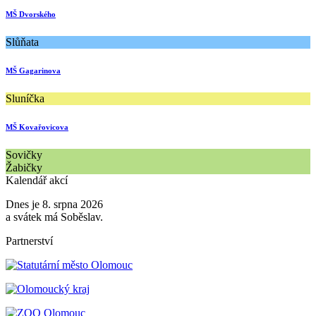
MŠ Dvorského
Slůňata
MŠ Gagarinova
Sluníčka
MŠ Kovařovicova
Sovičky
Žabičky
Kalendář akcí
Dnes je 8. srpna 2026
a svátek má Soběslav.
Partnerství