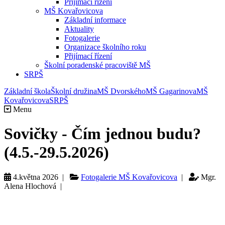
Přijímací řízení
MŠ Kovařovicova
Základní informace
Aktuality
Fotogalerie
Organizace školního roku
Přijímací řízení
Školní poradenské pracoviště MŠ
SRPŠ
Základní škola
Školní družina
MŠ Dvorského
MŠ Gagarinova
MŠ
Kovařovicova
SRPŠ
Menu
Sovičky - Čím jednou budu?
(4.5.-29.5.2026)
4.května 2026 |
Fotogalerie MŠ Kovařovicova
|
Mgr.
Alena Hlochová |