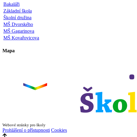
Bakaláři
Základní škola
Školní družina
MŠ Dvorského
MŠ Gagarinova
MŠ Kovařovicova
Mapa
Leaflet
|
©
OpenStreetMap
×
+
ZŠ a MŠ Olomouc
Dvorského 33
−
Webové stránky pro školy
Prohlášení o přístupnosti
Cookies