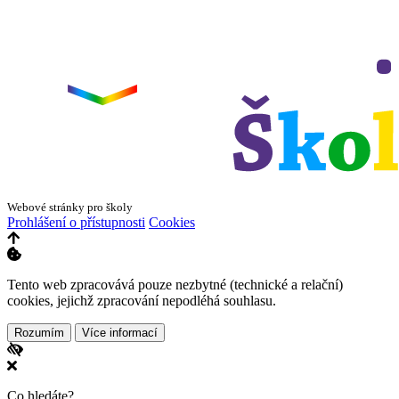
Leaflet
|
©
OpenStreetMap
×
+
ZŠ a MŠ Olomouc
Dvorského 33
−
Webové stránky pro školy
Prohlášení o přístupnosti
Cookies
Tento web zpracovává pouze nezbytné (technické a relační)
cookies, jejichž zpracování nepodléhá souhlasu.
Rozumím
Více informací
Co hledáte?