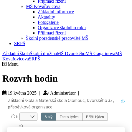
Přijímací řízení
MŠ Kovařovicova
Základní informace
Aktuality
Fotogalerie
Organizace školního roku
Přijímací řízení
Školní poradenské pracoviště MŠ
SRPŠ
Základní škola
Školní družina
MŠ Dvorského
MŠ Gagarinova
MŠ
Kovařovicova
SRPŠ
Menu
Rozvrh hodin
19.května 2025 |
Administrátor |