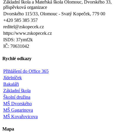
Základní škola a Mateřská škola Olomouc, Dvorského 33,
příspěvková organizace
Dvorského 115/33, Olomouc - Svatý Kopeček, 779 00
+420 585 385 357
reditel@zskopecek.cz
https://www.zskopecek.cz
ISDS: 37ymf2k
IČ: 70631042
Rychlé odkazy
Přihlášení do Office 365
Jídelníček
Bakaláři
Základní škola
Školní družina
MŠ Dvorského
MŠ Gagarinova
MŠ Kovařovicova
Mapa