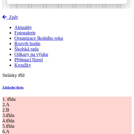
Zpět
Aktuality
Fotogalerie
Organizace školního roku
Rozvrh hodin
Školská rada
Odkazy na výuku
Přijímací řízení
Kroužky
Stránky tříd
Základní škola
1. třída
2.A
2.B
3.třída
4.třída
5.třída
6.A