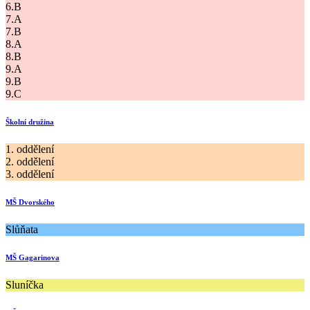
6.B
7.A
7.B
8.A
8.B
9.A
9.B
9.C
Školní družina
1. oddělení
2. oddělení
3. oddělení
MŠ Dvorského
Slůňata
MŠ Gagarinova
Sluníčka