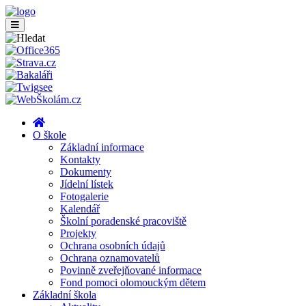
O škole
Základní informace
Kontakty
Dokumenty
Jídelní lístek
Fotogalerie
Kalendář
Školní poradenské pracoviště
Projekty
Ochrana osobních údajů
Ochrana oznamovatelů
Povinně zveřejňované informace
Fond pomoci olomouckým dětem
Základní škola