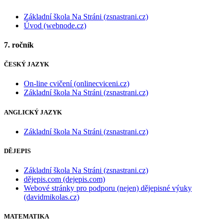
Základní škola Na Stráni (zsnastrani.cz)
Úvod (webnode.cz)
7. ročník
ČESKÝ JAZYK
On-line cvičení (onlinecviceni.cz)
Základní škola Na Stráni (zsnastrani.cz)
ANGLICKÝ JAZYK
Základní škola Na Stráni (zsnastrani.cz)
DĚJEPIS
Základní škola Na Stráni (zsnastrani.cz)
dějepis.com (dejepis.com)
Webové stránky pro podporu (nejen) dějepisné výuky
(davidmikolas.cz)
MATEMATIKA