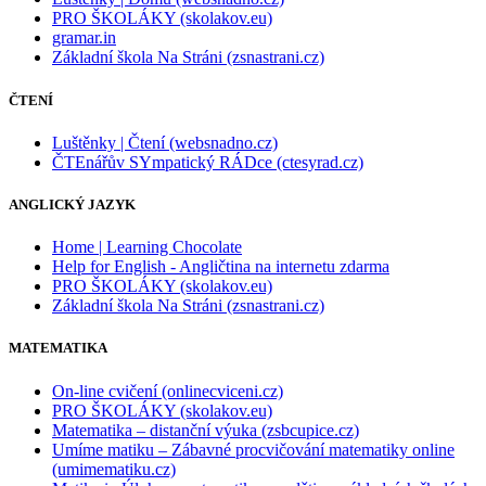
PRO ŠKOLÁKY (skolakov.eu)
gramar.in
Základní škola Na Stráni (zsnastrani.cz)
ČTENÍ
Luštěnky | Čtení (websnadno.cz)
ČTEnářův SYmpatický RÁDce (ctesyrad.cz)
ANGLICKÝ JAZYK
Home | Learning Chocolate
Help for English - Angličtina na internetu zdarma
PRO ŠKOLÁKY (skolakov.eu)
Základní škola Na Stráni (zsnastrani.cz)
MATEMATIKA
On-line cvičení (onlinecviceni.cz)
PRO ŠKOLÁKY (skolakov.eu)
Matematika – distanční výuka (zsbcupice.cz)
Umíme matiku – Zábavné procvičování matematiky online
(umimematiku.cz)