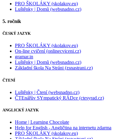
PRO ŠKOLÁKY (skolakov.eu)
Luštěnky | Domů (websnadno.cz)
5. ročník
ČESKÝ JAZYK
PRO ŠKOLÁKY (skolakov.eu)
On-line cvičení (onlinecviceni.cz)
gramar.in
Luštěnky | Domů (websnadno.cz)
Základní škola Na Stráni (zsnastrani.cz)
ČTENÍ
Luštěnky | Čtení (websnadno.cz)
ČTEnářův SYmpatický RÁDce (ctesyrad.cz)
ANGLICKÝ JAZYK
Home | Learning Chocolate
Help for English - Angličtina na internetu zdarma
PRO ŠKOLÁKY (skolakov.eu)
Základní škola Na Stráni (zsnastrani.cz)