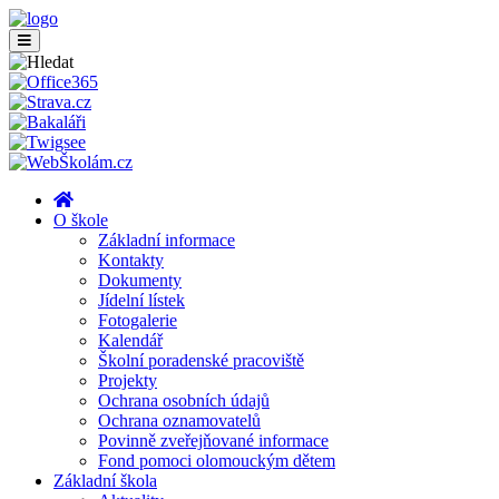
O škole
Základní informace
Kontakty
Dokumenty
Jídelní lístek
Fotogalerie
Kalendář
Školní poradenské pracoviště
Projekty
Ochrana osobních údajů
Ochrana oznamovatelů
Povinně zveřejňované informace
Fond pomoci olomouckým dětem
Základní škola