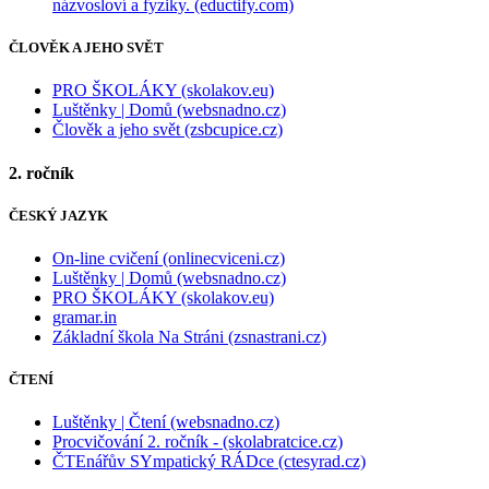
názvosloví a fyziky. (eductify.com)
ČLOVĚK A JEHO SVĚT
PRO ŠKOLÁKY (skolakov.eu)
Luštěnky | Domů (websnadno.cz)
Člověk a jeho svět (zsbcupice.cz)
2. ročník
ČESKÝ JAZYK
On-line cvičení (onlinecviceni.cz)
Luštěnky | Domů (websnadno.cz)
PRO ŠKOLÁKY (skolakov.eu)
gramar.in
Základní škola Na Stráni (zsnastrani.cz)
ČTENÍ
Luštěnky | Čtení (websnadno.cz)
Procvičování 2. ročník - (skolabratcice.cz)
ČTEnářův SYmpatický RÁDce (ctesyrad.cz)