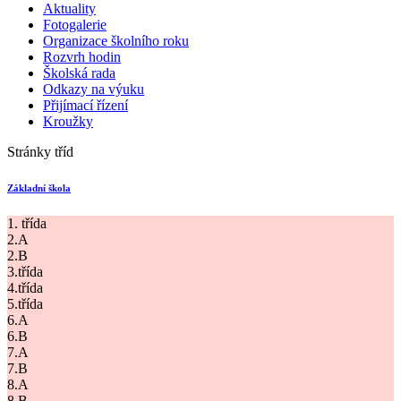
Aktuality
Fotogalerie
Organizace školního roku
Rozvrh hodin
Školská rada
Odkazy na výuku
Přijímací řízení
Kroužky
Stránky tříd
Základní škola
1. třída
2.A
2.B
3.třída
4.třída
5.třída
6.A
6.B
7.A
7.B
8.A
8.B