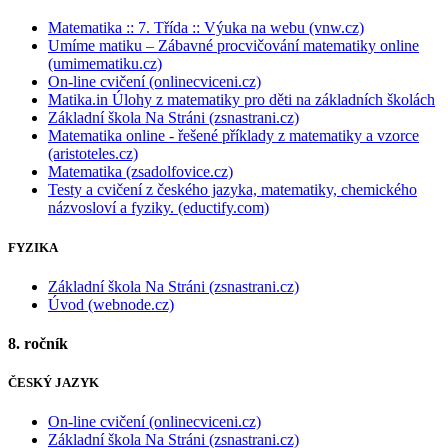
Matematika :: 7. Třída :: Výuka na webu (vnw.cz)
Umíme matiku – Zábavné procvičování matematiky online
(umimematiku.cz)
On-line cvičení (onlinecviceni.cz)
Matika.in Úlohy z matematiky pro děti na základních školách
Základní škola Na Stráni (zsnastrani.cz)
Matematika online - řešené příklady z matematiky a vzorce
(aristoteles.cz)
Matematika (zsadolfovice.cz)
Testy a cvičení z českého jazyka, matematiky, chemického
názvosloví a fyziky. (eductify.com)
FYZIKA
Základní škola Na Stráni (zsnastrani.cz)
Úvod (webnode.cz)
8. ročník
ČESKÝ JAZYK
On-line cvičení (onlinecviceni.cz)
Základní škola Na Stráni (zsnastrani.cz)