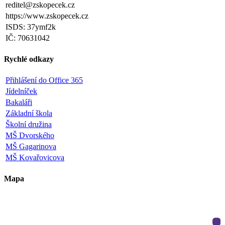
reditel@zskopecek.cz
https://www.zskopecek.cz
ISDS: 37ymf2k
IČ: 70631042
Rychlé odkazy
Přihlášení do Office 365
Jídelníček
Bakaláři
Základní škola
Školní družina
MŠ Dvorského
MŠ Gagarinova
MŠ Kovařovicova
Mapa
Leaflet
|
©
OpenStreetMap
×
+
ZŠ a MŠ Olomouc
Dvorského 33
−