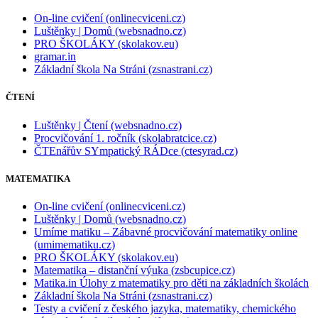
On-line cvičení (onlinecviceni.cz)
Luštěnky | Domů (websnadno.cz)
PRO ŠKOLÁKY (skolakov.eu)
gramar.in
Základní škola Na Stráni (zsnastrani.cz)
ČTENÍ
Luštěnky | Čtení (websnadno.cz)
Procvičování 1. ročník (skolabratcice.cz)
ČTEnářův SYmpatický RÁDce (ctesyrad.cz)
MATEMATIKA
On-line cvičení (onlinecviceni.cz)
Luštěnky | Domů (websnadno.cz)
Umíme matiku – Zábavné procvičování matematiky online
(umimematiku.cz)
PRO ŠKOLÁKY (skolakov.eu)
Matematika – distanční výuka (zsbcupice.cz)
Matika.in Úlohy z matematiky pro děti na základních školách
Základní škola Na Stráni (zsnastrani.cz)
Testy a cvičení z českého jazyka, matematiky, chemického