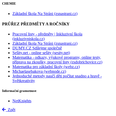
CHEMIE
Základní škola Na Stráni (zsnastrani.cz)
PRŮŘEZ PŘEDMĚTY A ROČNÍKY
Pracovní listy - předměty | Inkluzivní škola
(inkluzivniskola.cz)
Základní škola Na Stráni (zsnastrani.cz)
DUMY.CZ Sdílejme společně
Sešity.net - online sešity (sesity.net)
Matematika - odkazy, výukové programy, online testy,
příprava na zkoušky, pracovní listy (zsdobrichovice.cz)
Matematika pro základní školy (webz.cz)
Michaelasebakova (webnode.cz)
Jednoduché metody naučí děti počítat snadno a hravě -
Světkreativity
Informační gramotnost
NetKnights
Zpět