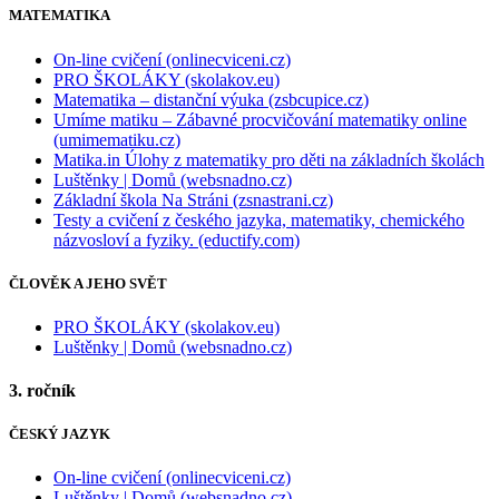
MATEMATIKA
On-line cvičení (onlinecviceni.cz)
PRO ŠKOLÁKY (skolakov.eu)
Matematika – distanční výuka (zsbcupice.cz)
Umíme matiku – Zábavné procvičování matematiky online
(umimematiku.cz)
Matika.in Úlohy z matematiky pro děti na základních školách
Luštěnky | Domů (websnadno.cz)
Základní škola Na Stráni (zsnastrani.cz)
Testy a cvičení z českého jazyka, matematiky, chemického
názvosloví a fyziky. (eductify.com)
ČLOVĚK A JEHO SVĚT
PRO ŠKOLÁKY (skolakov.eu)
Luštěnky | Domů (websnadno.cz)
3. ročník
ČESKÝ JAZYK
On-line cvičení (onlinecviceni.cz)
Luštěnky | Domů (websnadno.cz)