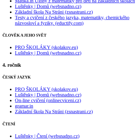
Matika.in Úlohy z matematiky pro děti na základních školách
Luštěnky | Domů (websnadno.cz)
Základní škola Na Stráni (zsnastrani.cz)
Testy a cvičení z českého jazyka, matematiky, chemického
názvosloví a fyziky. (eductify.com)
ČLOVĚK A JEHO SVĚT
PRO ŠKOLÁKY (skolakov.eu)
Luštěnky | Domů (websnadno.cz)
4. ročník
ČESKÝ JAZYK
PRO ŠKOLÁKY (skolakov.eu)
Luštěnky | Domů (websnadno.cz)
On-line cvičení (onlinecviceni.cz)
gramar.in
Základní škola Na Stráni (zsnastrani.cz)
ČTENÍ
Luštěnky | Čtení (websnadno.cz)