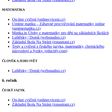
MATEMATIKA
On-line cvičení (onlinecviceni.cz)
Umíme matiku – Zábavné procvičování matematiky online
(umimematiku.cz)
Matika.in Úlohy z matematiky pro děti na základních školách
Luštěnky | Domů (websnadno.cz)
Základní škola Na Stráni (zsnastrani.cz)
Testy a cvičení z českého jazyka, matematiky, chemického
názvosloví a fyziky. (eductify.com)
ČLOVĚK A JEHO SVĚT
Luštěnky | Domů (websnadno.cz)
6. ročník
ČESKÝ JAZYK
On-line cvičení (onlinecviceni.cz)
Základní škola Na Stráni (zsnastrani.cz)