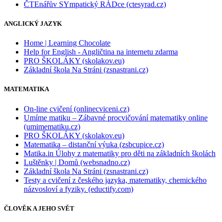
ČTEnářův SYmpatický RÁDce (ctesyrad.cz)
ANGLICKÝ JAZYK
Home | Learning Chocolate
Help for English - Angličtina na internetu zdarma
PRO ŠKOLÁKY (skolakov.eu)
Základní škola Na Stráni (zsnastrani.cz)
MATEMATIKA
On-line cvičení (onlinecviceni.cz)
Umíme matiku – Zábavné procvičování matematiky online
(umimematiku.cz)
PRO ŠKOLÁKY (skolakov.eu)
Matematika – distanční výuka (zsbcupice.cz)
Matika.in Úlohy z matematiky pro děti na základních školách
Luštěnky | Domů (websnadno.cz)
Základní škola Na Stráni (zsnastrani.cz)
Testy a cvičení z českého jazyka, matematiky, chemického
názvosloví a fyziky. (eductify.com)
ČLOVĚK A JEHO SVĚT