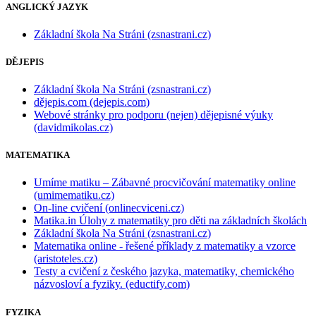
ANGLICKÝ JAZYK
Základní škola Na Stráni (zsnastrani.cz)
DĚJEPIS
Základní škola Na Stráni (zsnastrani.cz)
dějepis.com (dejepis.com)
Webové stránky pro podporu (nejen) dějepisné výuky
(davidmikolas.cz)
MATEMATIKA
Umíme matiku – Zábavné procvičování matematiky online
(umimematiku.cz)
On-line cvičení (onlinecviceni.cz)
Matika.in Úlohy z matematiky pro děti na základních školách
Základní škola Na Stráni (zsnastrani.cz)
Matematika online - řešené příklady z matematiky a vzorce
(aristoteles.cz)
Testy a cvičení z českého jazyka, matematiky, chemického
názvosloví a fyziky. (eductify.com)
FYZIKA