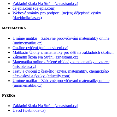
Základní škola Na Stráni (zsnastrani.cz)
dějepis.com (dejepis.com)
Webové stránky pro podporu (nejen) dějepisné výuky
(davidmikolas.cz)
MATEMATIKA
Umíme matiku – Zábavné procvičování matematiky online
(umimematiku.cz)
On-line cvičení (onlinecviceni.cz)
Matika.in Úlohy z matematiky pro děti na základních školách
Základní škola Na Stráni (zsnastrani.cz)
Matematika online - řešené příklady z matematiky a vzorce
(aristoteles.cz)
Testy a cvičení z českého jazyka, matematiky, chemického
názvosloví a fyziky. (eductify.com)
Umíme matiku – Zábavné procvičování matematiky online
(umimematiku.cz)
FYZIKA
Základní škola Na Stráni (zsnastrani.cz)
Úvod (webnode.cz)