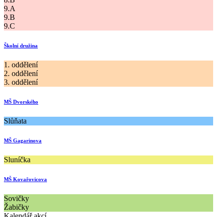
9.A
9.B
9.C
Školní družina
1. oddělení
2. oddělení
3. oddělení
MŠ Dvorského
Slůňata
MŠ Gagarinova
Sluníčka
MŠ Kovařovicova
Sovičky
Žabičky
Kalendář akcí