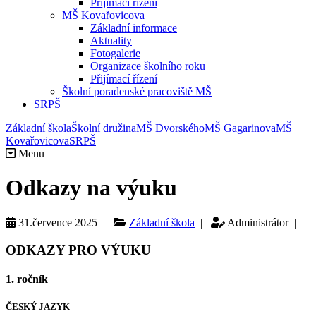
Přijímací řízení
MŠ Kovařovicova
Základní informace
Aktuality
Fotogalerie
Organizace školního roku
Přijímací řízení
Školní poradenské pracoviště MŠ
SRPŠ
Základní škola
Školní družina
MŠ Dvorského
MŠ Gagarinova
MŠ
Kovařovicova
SRPŠ
Menu
Odkazy na výuku
31.července 2025 |
Základní škola
|
Administrátor |
ODKAZY PRO VÝUKU
1. ročník
ČESKÝ JAZYK