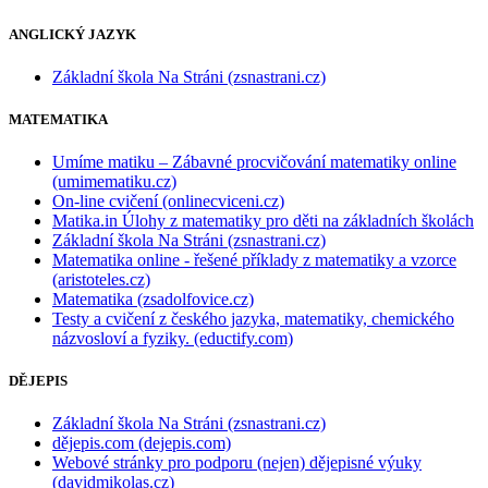
ANGLICKÝ JAZYK
Základní škola Na Stráni (zsnastrani.cz)
MATEMATIKA
Umíme matiku – Zábavné procvičování matematiky online
(umimematiku.cz)
On-line cvičení (onlinecviceni.cz)
Matika.in Úlohy z matematiky pro děti na základních školách
Základní škola Na Stráni (zsnastrani.cz)
Matematika online - řešené příklady z matematiky a vzorce
(aristoteles.cz)
Matematika (zsadolfovice.cz)
Testy a cvičení z českého jazyka, matematiky, chemického
názvosloví a fyziky. (eductify.com)
DĚJEPIS
Základní škola Na Stráni (zsnastrani.cz)
dějepis.com (dejepis.com)
Webové stránky pro podporu (nejen) dějepisné výuky
(davidmikolas.cz)